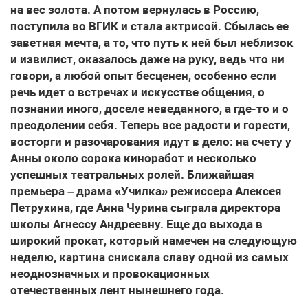
на вес золота. А потом вернулась в Россию,
поступила во ВГИК и стала актрисой. Сбылась ее
заветная мечта, а то, что путь к ней был неблизок
и извилист, оказалось даже на руку, ведь что ни
говори, а любой опыт бесценен, особенно если
речь идет о встречах и искусстве общения, о
познании иного, доселе неведанного, а где-то и о
преодолении себя. Теперь все радости и горести,
восторги и разочарования идут в дело: на счету у
Анны около сорока киноработ и несколько
успешных театральных ролей. Ближайшая
премьера – драма «Училка» режиссера Алексея
Петрухина, где Анна Чурина сыграла директора
школы Агнессу Андреевну. Еще до выхода в
широкий прокат, который намечен на следующую
неделю, картина снискала славу одной из самых
неоднозначных и провокационных
отечественных лент нынешнего года.