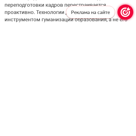
переподготовки кадров перестраивается
проактивно. Технологии должны служить
Реклама на сайте
инструментом гуманизации образования, а не его
роботизации.
– Одна из этических дилемм внедрения ИИ —
баланс между автоматизацией рутинных задач и
сохранением живого педагогического
взаимодействия. Какие принципы регион
закладывает в политику цифровизации, чтобы
технологии усиливали, а не подменяли роль
учителя?
– Искусственный интеллект должен забирать на
себя рутину, освобождая учителю время для того,
что машине недоступно — эмпатии, воспитания
сложных человеческих качеств и разрешения
психологических конфликтов в классе. Чтобы
технологии усиливали роль педагога, а не