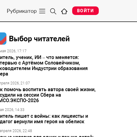
Рубрикатор
ВОЙТИ
Выбор читателей
мая 2026, 17:17
итель, ученик, ИИ – что меняется:
тервью с Артёмом Соловейчиком,
ководителем Индустрии образования
ера
преля 2026, 21:07
к помочь воспитать автора своей жизни,
судили на сессии Сбера на
МСО.ЭКСПО-2026
ая 2026, 14:33
итель пишет с войны: как лицеисты и
дагог вернули имя героя на обелиск
апреля 2026, 22:48