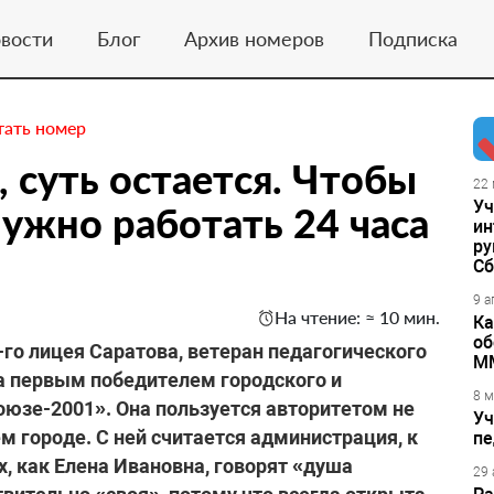
вости
Блог
Архив номеров
Подписка
тать номер
 суть остается. Чтобы
22 
Уч
нужно работать 24 часа
ин
ру
Сб
9 а
На чтение: ≈ 10 мин.
Ка
об
го лицея Саратова, ветеран педагогического
М
а первым победителем городского и
8 м
оюзе-2001». Она пользуется авторитетом не
Уч
ем городе. С ней считается администрация, к
пе
х, как Елена Ивановна, говорят «душа
29 