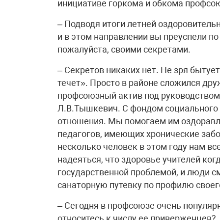
инициативе горкома и обкома профсо
– Подводя итоги летней оздоровитель
и в этом направлении вы преуспели по
пожалуйста, своими секретами.
– Секретов никаких нет. Не зря бытуе
течет». Просто в районе сложился др
профсоюзный актив под руководством
Л.В.Тышкевич. С фондом социального 
отношения. Мы помогаем им оздоравли
педагогов, имеющих хронические забо
несколько человек в этом году нам вс
надеяться, что здоровье учителей ког
государственной проблемой, и люди см
санаторную путевку по профилю своег
– Сегодня в профсоюзе очень популяр
относитесь к числу ее приверженцев?