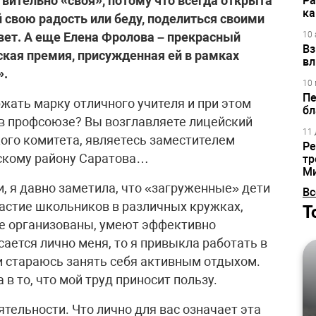
твительно «своя», потому что всегда открыта
Ра
ка
 свою радость или беду, поделиться своими
вет. А еще Елена Фролова – прекрасный
10 
Вз
ская премия, присужденная ей в рамках
вл
».
10 
Пе
ржать марку отличного учителя и при этом
бл
в профсоюзе? Вы возглавляете лицейский
11 
кого комитета, являетесь заместителем
Ре
скому району Саратова…
тр
М
, я давно заметила, что «загруженные» дети
Вс
участие школьников в различных кружках,
Т
лее организованы, умеют эффективно
ается лично меня, то я привыкла работать в
и стараюсь занять себя активным отдыхом.
в то, что мой труд приносит пользу.
тельности. Что лично для вас означает эта