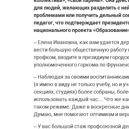
коллектива», «свой парень». Она дейс
для людей, желающих разделить с ней
проблемами или получить дельный со
педагог, что подтверждает президент
национального проекта «Образование
– Елена Ивановна, как вам удается де
вести большую общественную работу 
профком, входите в президиум городс
уполномоченного горкома по Фрунзен
– Наблюдая за своими воспитанниками
(я имею в виду не только учебу, но и 
секциях, студиях) более собраны, бо
использовать каждый час… Что же кас
таком режиме. Даже в воскресные дн
Думаю, мне помогают оптимизм и вера 
– У вас большой стаж профсоюзной дея