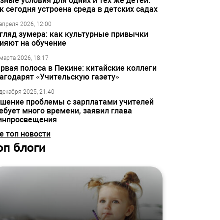
зные условия для одних и тех же детей:
к сегодня устроена среда в детских садах
апреля 2026, 12:00
гляд зумера: как культурные привычки
ияют на обучение
марта 2026, 18:17
рвая полоса в Пекине: китайские коллеги
агодарят «Учительскую газету»
декабря 2025, 21:40
шение проблемы с зарплатами учителей
ебует много времени, заявил глава
инпросвещения
е топ новости
оп блоги