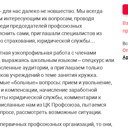
– для нас далеко не новшество. Мы всегда
м интересующим их вопросам, проводя
Вз
реди председателей профсоюзных
п
ъяснить сами, приглашали специалистов из
го страхования, юридической службы…
Вс
От
тная узкопрофильная работа с членами
Ар
, выражаясь школьным языком – спецкурс или
сленные аудитории, а приглашаем только
ков учреждений о теме занятия кружка.
мые «больные» вопросы: прием и увольнение,
 и компенсации, начисление заработной
оветы юридической службы, комментарии к
присланные нам из ЦК Профсоюза, пытаемся
просе, рассмотреть возможные ситуации.
 первичных профсоюзных организаций, то они,