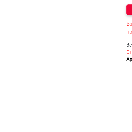
Вз
п
Вс
От
Ар