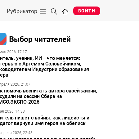
Рубрикатор
ВОЙТИ
Выбор читателей
мая 2026, 17:17
итель, ученик, ИИ – что меняется:
тервью с Артёмом Соловейчиком,
ководителем Индустрии образования
ера
преля 2026, 21:07
к помочь воспитать автора своей жизни,
судили на сессии Сбера на
МСО.ЭКСПО-2026
ая 2026, 14:33
итель пишет с войны: как лицеисты и
дагог вернули имя героя на обелиск
апреля 2026, 22:48