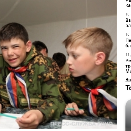
Ра
ка
10 
Вз
вл
10 
Пе
бл
11 
Ре
тр
М
Вс
Т