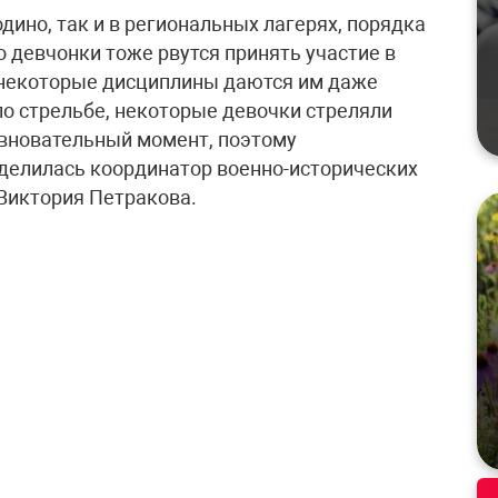
одино, так и в региональных лагерях, порядка
о девчонки тоже рвутся принять участие в
о некоторые дисциплины даются им даже
по стрельбе, некоторые девочки стреляли
евновательный момент, поэтому
делилась координатор военно-исторических
 Виктория Петракова.