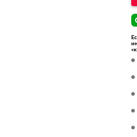
Ес
ин
«