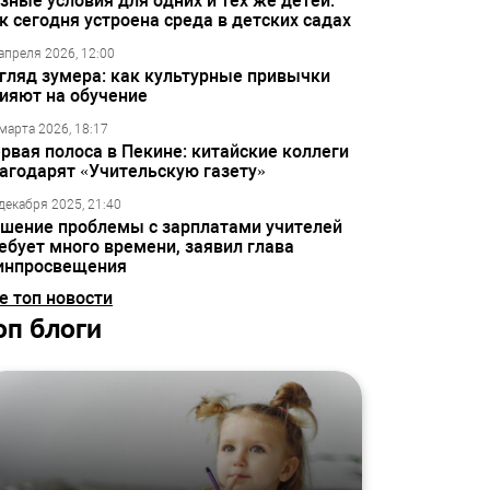
зные условия для одних и тех же детей:
к сегодня устроена среда в детских садах
апреля 2026, 12:00
гляд зумера: как культурные привычки
ияют на обучение
марта 2026, 18:17
рвая полоса в Пекине: китайские коллеги
агодарят «Учительскую газету»
декабря 2025, 21:40
шение проблемы с зарплатами учителей
ебует много времени, заявил глава
инпросвещения
е топ новости
оп блоги