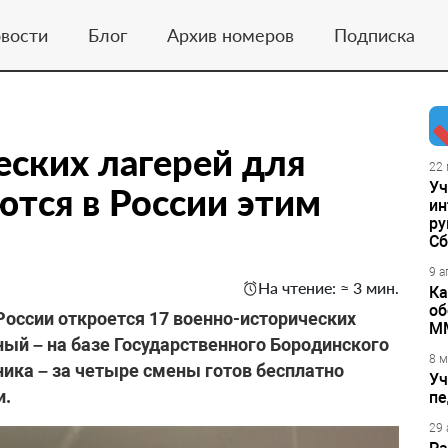
вости
Блог
Архив номеров
Подписка
еских лагерей для
22 
Уч
тся в России этим
ин
ру
Сб
9 а
На чтение: ≈ 3 мин.
Ка
об
России откроется 17 военно-исторических
М
ый – на базе Государственного Бородинского
8 м
ика – за четыре смены готов бесплатно
Уч
и.
пе
29 