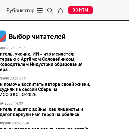
Рубрикатор
ВОЙТИ
Выбор читателей
мая 2026, 17:17
итель, ученик, ИИ – что меняется:
тервью с Артёмом Соловейчиком,
ководителем Индустрии образования
ера
преля 2026, 21:07
к помочь воспитать автора своей жизни,
судили на сессии Сбера на
МСО.ЭКСПО-2026
ая 2026, 14:33
итель пишет с войны: как лицеисты и
дагог вернули имя героя на обелиск
апреля 2026, 22:48