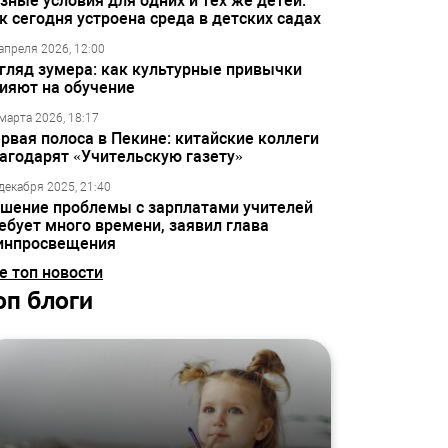
зные условия для одних и тех же детей:
к сегодня устроена среда в детских садах
апреля 2026, 12:00
гляд зумера: как культурные привычки
ияют на обучение
марта 2026, 18:17
рвая полоса в Пекине: китайские коллеги
агодарят «Учительскую газету»
декабря 2025, 21:40
шение проблемы с зарплатами учителей
ебует много времени, заявил глава
инпросвещения
е топ новости
оп блоги