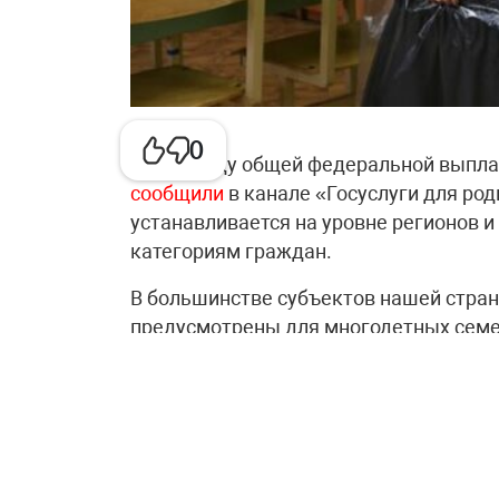
0
В 2026 году общей федеральной выпла
сообщили
в канале «Госуслуги для род
устанавливается на уровне регионов 
категориям граждан.
В большинстве субъектов нашей стра
предусмотрены для многодетных семе
доступна малообеспеченным семьям и
Размеры выплат в 2026 году варьирую
на школьника или студента колледжа 
семье; в Санкт-Петербурге — 11 017,5
6 499,23 рублей на студента колледжа 