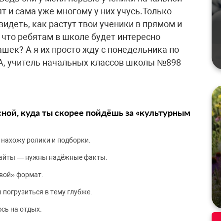
т и сама уже многому у них учусь.Только
идеть, как растут твои ученики в прямом и
 что ребятам в школе будет интересно
ашек? А я их просто жду с понедельника по
ВА, учитель начальных классов школы №898
сной, куда ты скорее пойдёшь за «культурным
 нахожу ролики и подборки.
сайты — нужны надёжные факты.
вой» формат.
 погрузиться в тему глубже.
сь на отдых.