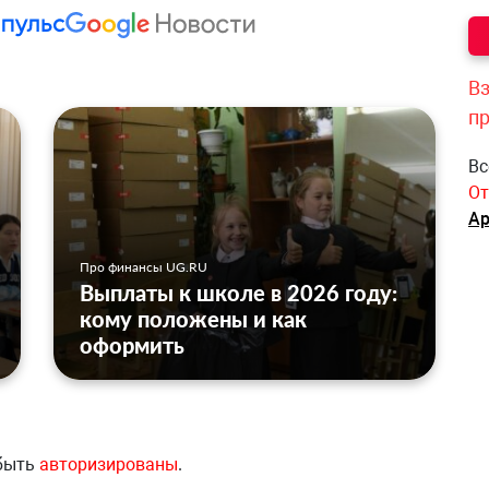
Вз
п
Вс
От
Ар
Про финансы UG.RU
Выплаты к школе в 2026 году:
кому положены и как
оформить
 быть
авторизированы
.