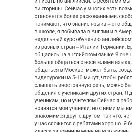
и писать по-английски. С ребятами мы 
викторины. Сейчас у многих есть возм
становятся более раскованными, своб
понимают, что знание языка – это общ
в школе, я побывала в Англии и в Аме
недельный курс обучению английскому
из разных стран – Италии, Германии, Б
общались на английском языке.Я очень
больше общаться с носителями языка, 
общаться в Москве, может быть, созда
видеоуроки на 5-10 минут, чтобы ребя
слышать иностранную речь, можно был
общения с учениками других стран. Я 
ученикам, но и учителям.Сейчас я ра
нравятся мои ученики, но с ними мы в
знакомимся друг с другом, так что, чег
у нас сложится с ребятами хорошо. Я б
класса запомнили меня на всю жизнь.