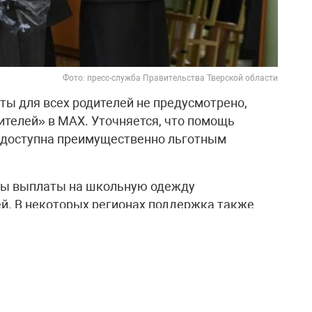
Фото: пресс-служба Правительства Тверской области
ты для всех родителей не предусмотрено,
ителей» в МАХ. Уточняется, что помощь
и доступна преимущественно льготным
ны выплаты на школьную одежду
й. В некоторых регионах поддержка также
 семьям с детьми-инвалидами.
тся: в Москве — 14 827 рублей единовременно
до 23 лет с инвалидностью или в многодетной
2 рублей на школьника из многодетной семьи и
до 23 лет; в Алтайском крае — 7 500 рублей на