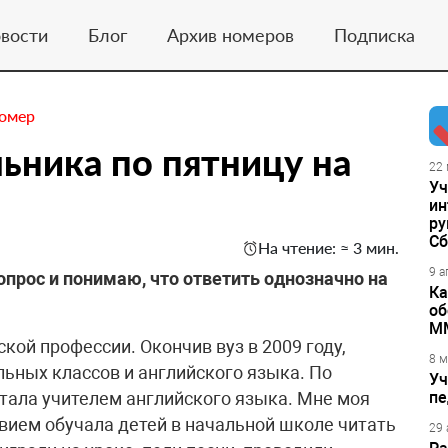
вости
Блог
Архив номеров
Подписка
номер
льника по пятницу на
22 
Уч
ин
ру
Сб
На чтение: ≈ 3 мин.
9 а
вопрос и понимаю, что ответить однозначно на
Ка
об
М
кой профессии. Окончив вуз в 2009 году,
8 м
льных классов и английского языка. По
Уч
отала учителем английского языка. Мне моя
пе
твием обучала детей в начальной школе читать
29 