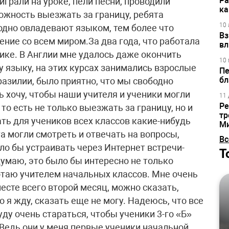
Ра
играли на уроке, пели песни, проводили
ка
ожность выезжать за границу, ребята
10 
одно овладевают языком, тем более что
Вз
ение со всем миром.За два года, что работала
вл
рике. В Англии мне удалось даже окончить
10 
 языку, на этих курсах занимались взрослые
Пе
бл
разилии, было приятно, что мы свободно
 хочу, чтобы наши учителя и ученики могли
11 
Ре
то есть не только выезжать за границу, но и
тр
ть для учеников всех классов какие-нибудь
М
та могли смотреть и отвечать на вопросы,
Вс
о бы устраивать через Интернет встречи-
Т
думаю, это было бы интересно не только
ботаю учителем начальных классов. Мне очень
месте всего второй месяц, можно сказать,
о я жду, сказать еще не могу. Надеюсь, что все
уду очень стараться, чтобы ученики 3-го «Б»
 Ведь они у меня первые ученики начальной