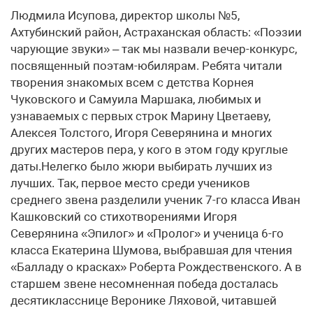
Людмила Исупова, директор школы №5,
Ахтубинский район, Астраханская область: «Поэзии
чарующие звуки» – так мы назвали вечер-конкурс,
посвященный поэтам-юбилярам. Ребята читали
творения знакомых всем с детства Корнея
Чуковского и Самуила Маршака, любимых и
узнаваемых с первых строк Марину Цветаеву,
Алексея Толстого, Игоря Северянина и многих
других мастеров пера, у кого в этом году круглые
даты.Нелегко было жюри выбирать лучших из
лучших. Так, первое место среди учеников
среднего звена разделили ученик 7-го класса Иван
Кашковский со стихотворениями Игоря
Северянина «Эпилог» и «Пролог» и ученица 6-го
класса Екатерина Шумова, выбравшая для чтения
«Балладу о красках» Роберта Рождественского. А в
старшем звене несомненная победа досталась
десятикласснице Веронике Ляховой, читавшей