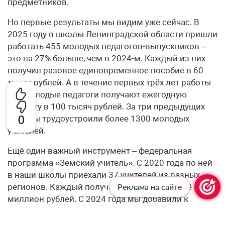
предметников.
Но первые результаты мы видим уже сейчас. В
2025 году в школы Ленинградской области пришли
работать 455 молодых педагогов-выпускников –
это на 27% больше, чем в 2024-м. Каждый из них
получил разовое единовременное пособие в 60
тысяч рублей. А в течение первых трёх лет работы
все молодые педагоги получают ежегодную
выплату в 100 тысяч рублей. За три предыдущих
0
года мы трудоустроили более 1300 молодых
учителей.
Ещё один важный инструмент – федеральная
программа «Земский учитель». С 2020 года по ней
в наши школы приехали 37 учителей из разных
регионов. Каждый получил служебное жильё и 1
Реклама на сайте
миллион рублей. С 2024 года мы добавили к
федеральным квотам ещё 6 региональных мест
ежегодно. А по федеральным квотам нам