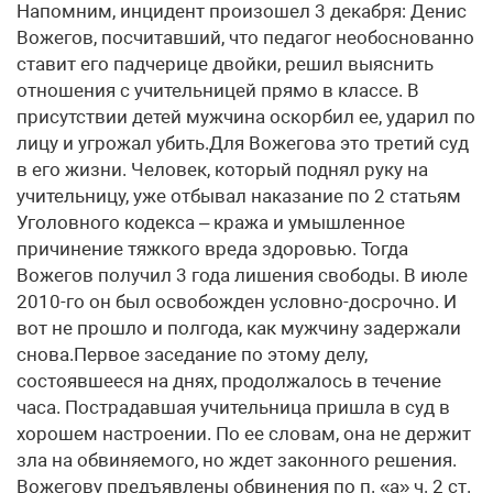
Напомним, инцидент произошел 3 декабря: Денис
Вожегов, посчитавший, что педагог необоснованно
ставит его падчерице двойки, решил выяснить
отношения с учительницей прямо в классе. В
присутствии детей мужчина оскорбил ее, ударил по
лицу и угрожал убить.Для Вожегова это третий суд
в его жизни. Человек, который поднял руку на
учительницу, уже отбывал наказание по 2 статьям
Уголовного кодекса – кража и умышленное
причинение тяжкого вреда здоровью. Тогда
Вожегов получил 3 года лишения свободы. В июле
2010-го он был освобожден условно-досрочно. И
вот не прошло и полгода, как мужчину задержали
снова.Первое заседание по этому делу,
состоявшееся на днях, продолжалось в течение
часа. Пострадавшая учительница пришла в суд в
хорошем настроении. По ее словам, она не держит
зла на обвиняемого, но ждет законного решения.
Вожегову предъявлены обвинения по п. «а» ч. 2 ст.