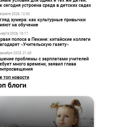
зные условия для одних и тех же детей:
к сегодня устроена среда в детских садах
апреля 2026, 12:00
гляд зумера: как культурные привычки
ияют на обучение
марта 2026, 18:17
рвая полоса в Пекине: китайские коллеги
агодарят «Учительскую газету»
декабря 2025, 21:40
шение проблемы с зарплатами учителей
ебует много времени, заявил глава
инпросвещения
е топ новости
оп блоги