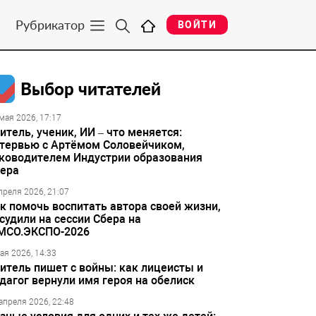
Рубрикатор
ВОЙТИ
Выбор читателей
мая 2026, 17:17
итель, ученик, ИИ – что меняется:
тервью с Артёмом Соловейчиком,
ководителем Индустрии образования
ера
преля 2026, 21:07
к помочь воспитать автора своей жизни,
судили на сессии Сбера на
МСО.ЭКСПО-2026
ая 2026, 14:33
итель пишет с войны: как лицеисты и
дагог вернули имя героя на обелиск
апреля 2026, 22:48