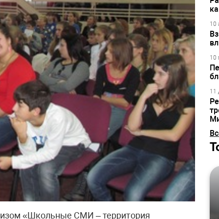
Ра
ка
10 
Вз
вл
10 
Пе
бл
11 
Ре
тр
М
Вс
Т
евизом «Школьные СМИ – территория