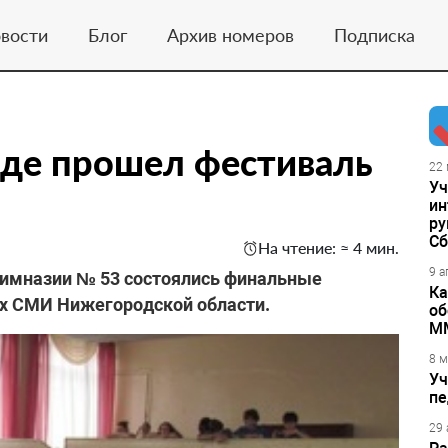
вости
Блог
Архив номеров
Подписка
оде прошел фестиваль
22 
Уч
ин
ру
Сб
На чтение: ≈ 4 мин.
9 а
гимназии № 53 состоялись финальные
Ка
 СМИ Нижегородской области.
об
М
8 м
Уч
пе
29 