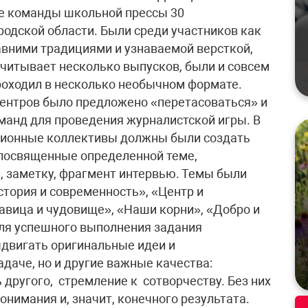
ие команды школьной прессы 30
одской области. Были среди участников как
вними традициями и узнаваемой версткой,
считывает несколько выпусков, были и совсем
роходил в несколько необычном формате.
ентров было предложено «перетасоваться» и
манд для проведения журналистской игры. В
ционные коллективы должны были создать
 посвященные определенной теме,
, заметку, фрагмент интервью. Темы были
тория и современность», «Центр и
савица и чудовище», «Наши корни», «Добро и
Для успешного выполнения задания
ыдвигать оригинальные идеи и
даче, но и другие важные качества:
другого, стремление к сотворчеству. Без них
нимания и, значит, конечного результата.