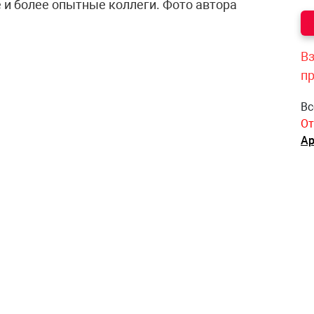
 и более опытные коллеги. Фото автора
Вз
п
Вс
От
Ар