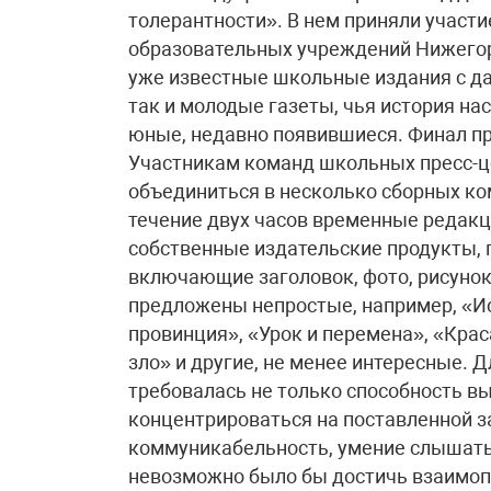
толерантности». В нем приняли участ
образовательных учреждений Нижегор
уже известные школьные издания с да
так и молодые газеты, чья история на
юные, недавно появившиеся. Финал п
Участникам команд школьных пресс-ц
объединиться в несколько сборных ко
течение двух часов временные редак
собственные издательские продукты,
включающие заголовок, фото, рисунок
предложены непростые, например, «Ис
провинция», «Урок и перемена», «Кра
зло» и другие, не менее интересные. 
требовалась не только способность в
концентрироваться на поставленной за
коммуникабельность, умение слышать 
невозможно было бы достичь взаимопо