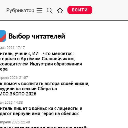
Рубрикатор
ВОЙТИ
Выбор читателей
мая 2026, 17:17
итель, ученик, ИИ – что меняется:
тервью с Артёмом Соловейчиком,
ководителем Индустрии образования
ера
преля 2026, 21:07
к помочь воспитать автора своей жизни,
судили на сессии Сбера на
МСО.ЭКСПО-2026
ая 2026, 14:33
итель пишет с войны: как лицеисты и
дагог вернули имя героя на обелиск
апреля 2026, 22:48