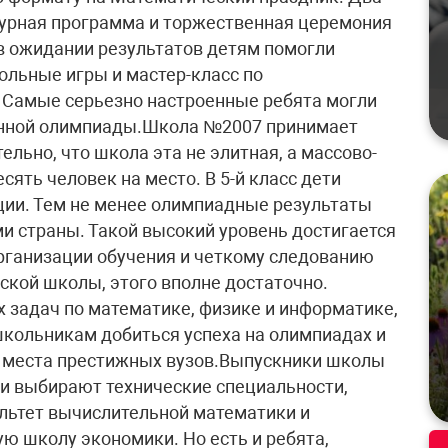
турная программа и торжественная церемония
 в ожидании результатов детям помогли
льные игры и мастер-класс по
 Самые серьезно настроенные ребята могли
енной олимпиады.Школа №2007 принимает
ельно, что школа эта не элитная, а массово-
сять человек на место. В 5-й класс дети
ции. Тем не менее олимпиадные результаты
 страны. Такой высокий уровень достигается
рганизации обучения и четкому следованию
кой школы, этого вполне достаточно.
 задач по математике, физике и информатике,
школьникам добиться успеха на олимпиадах и
 места престижных вузов.Выпускники школы
и выбирают технические специальности,
ультет вычислительной математики и
ю школу экономики. Но есть и ребята,