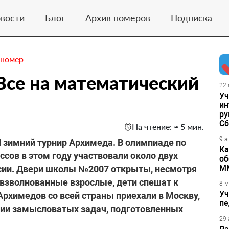
вости
Блог
Архив номеров
Подписка
 номер
 Все на математический
22 
Уч
ин
ру
Сб
На чтение: ≈ 5 мин.
9 а
 зимний турнир Архимеда. В олимпиаде по
Ка
сов в этом году участвовали около двух
об
М
ссии. Двери школы №2007 открыты, несмотря
 взволнованные взрослые, дети спешат к
8 м
Уч
Архимедов со всей страны приехали в Москву,
пе
нии замысловатых задач, подготовленных
29 