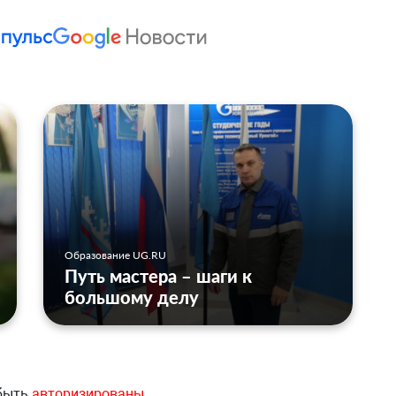
Образование UG.RU
Путь мастера – шаги к
большому делу
 быть
авторизированы
.