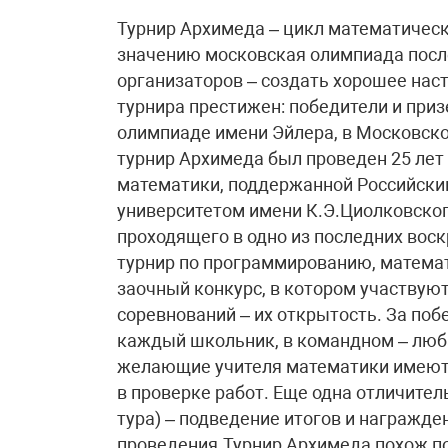
Турнир Архимеда – цикл математическ
значению московская олимпиада посл
организаторов – создать хорошее наст
турнира престижен: победители и приз
олимпиаде имени Эйлера, в Московск
турнир Архимеда был проведен 25 лет
математики, поддержанной Российски
университетом имени К.Э.Циолковског
проходящего в одно из последних воск
турнир по программированию, математ
заочный конкурс, в котором участвуют
соревнований – их открытость. За поб
каждый школьник, в командном – люба
желающие учителя математики имеют п
в проверке работ. Еще одна отличите
тура) – подведение итогов и награжде
проведения.Турнир Архимеда похож п