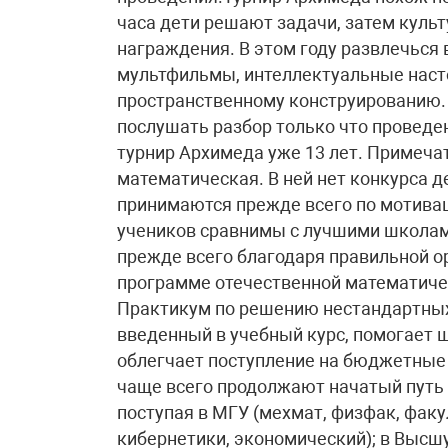
часа дети решают задачи, затем куль
награждения. В этом году развлечься
мультфильмы, интеллектуальные насто
пространственному конструированию.
послушать разбор только что провед
турнир Архимеда уже 13 лет. Примечат
математическая. В ней нет конкурса де
принимаются прежде всего по мотива
учеников сравнимы с лучшими школами
прежде всего благодаря правильной о
программе отечественной математичес
Практикум по решению нестандартных
введенный в учебный курс, помогает 
облегчает поступление на бюджетные
чаще всего продолжают начатый путь 
поступая в МГУ (мехмат, физфак, фак
кибернетики, экономический); в Высшу