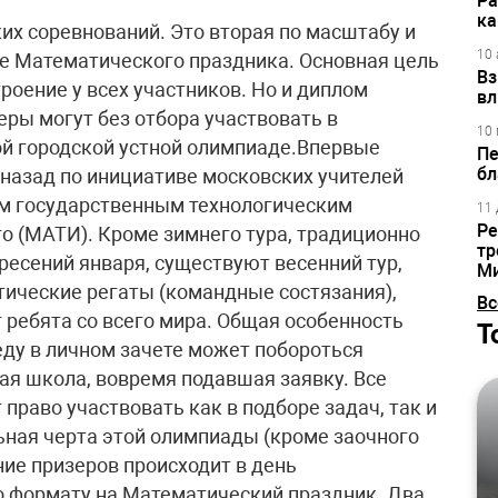
Ра
ка
их соревнований. Это вторая по масштабу и
10 
е Математического праздника. Основная цель
Вз
роение у всех участников. Но и диплом
вл
еры могут без отбора участвовать в
10 
ой городской устной олимпиаде.Впервые
Пе
бл
 назад по инициативе московских учителей
м государственным технологическим
11 
Ре
о (МАТИ). Кроме зимнего тура, традиционно
тр
ресений января, существуют весенний тур,
М
ические регаты (командные состязания),
Вс
 ребята со всего мира. Общая особенность
Т
еду в личном зачете может побороться
я школа, вовремя подавшая заявку. Все
раво участвовать как в подборе задач, так и
льная черта этой олимпиады (кроме заочного
ние призеров происходит в день
о формату на Математический праздник. Два