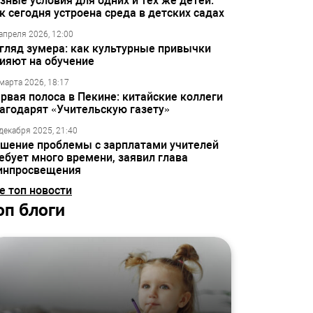
зные условия для одних и тех же детей:
к сегодня устроена среда в детских садах
апреля 2026, 12:00
гляд зумера: как культурные привычки
ияют на обучение
марта 2026, 18:17
рвая полоса в Пекине: китайские коллеги
агодарят «Учительскую газету»
декабря 2025, 21:40
шение проблемы с зарплатами учителей
ебует много времени, заявил глава
инпросвещения
е топ новости
оп блоги