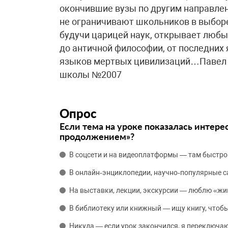
окончившие вузы по другим направлен
не ограничивают школьников в выборе
будучи царицей наук, открывает любы
до античной философии, от последних
языков мертвых цивилизаций…Павел 
школы №2007
Опрос
Если тема на уроке показалась интере
продолжением»?
В соцсети и на видеоплатформы — там быстро
В онлайн‑энциклопедии, научно‑популярные 
На выставки, лекции, экскурсии — люблю «жи
В библиотеку или книжный — ищу книгу, чтобы
Никуда — если урок закончился, я переключаю