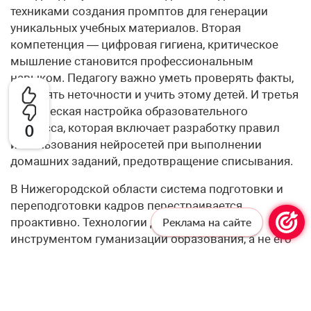
техниками создания промптов для генерации
уникальных учебных материалов. Вторая
компетенция — цифровая гигиена, критическое
мышление становится профессиональным
навыком. Педагогу важно уметь проверять факты,
выявлять неточности и учить этому детей. И третья
— этическая настройка образовательного
процесса, которая включает разработку правил
0
использования нейросетей при выполнении
домашних заданий, предотвращение списывания.
В Нижегородской области система подготовки и
переподготовки кадров перестраивается
проактивно. Технологии должны служить
Реклама на сайте
инструментом гуманизации образования, а не его
роботизации.
– Одна из этических дилемм внедрения ИИ —
баланс между автоматизацией рутинных задач и