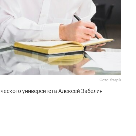
Фото: freepik
ческого университета Алексей Забелин
кончания высшего учебного заведения
 тысяч рублей в месяц. При стоимости
ой доход выпускника может достигать 1,5–2
енсацию расходов около трети дохода, диплом
акже отметил, что в перспективе многие из них