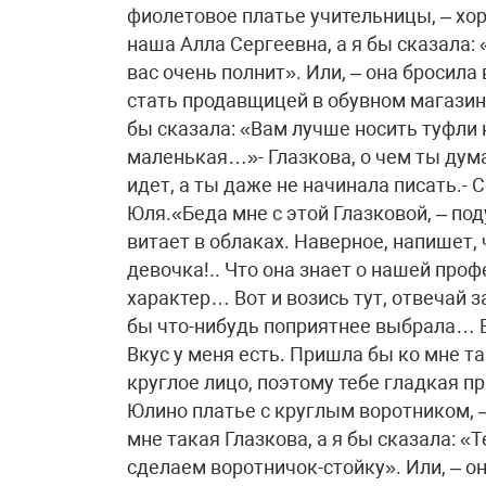
фиолетовое платье учительницы, – хо
наша Алла Сергеевна, а я бы сказала: 
вас очень полнит». Или, – она бросил
стать продавщицей в обувном магазин
бы сказала: «Вам лучше носить туфли 
маленькая…»- Глазкова, о чем ты дум
идет, а ты даже не начинала писать.- 
Юля.«Беда мне с этой Глазковой, – под
витает в облаках. Наверное, напишет, 
девочка!.. Что она знает о нашей проф
характер… Вот и возись тут, отвечай з
бы что-нибудь поприятнее выбрала… В
Вкус у меня есть. Пришла бы ко мне так
круглое лицо, поэтому тебе гладкая пр
Юлино платье с круглым воротником, 
мне такая Глазкова, а я бы сказала: «Т
сделаем воротничок-стойку». Или, – о