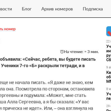
вости
Блог
Архив номеров
Подписка
ть номер
й
22 
Уч
ин
На чтение: ≈ 3 мин.
ру
объявила: «Сейчас, ребята, вы будете писать
Сб
 Ученики 7-го «Б» раскрыли тетради, и в
9 а
Ка
об
М
еще не начала писать. «Я даже не знаю, кем
ала она. Посмотрела по сторонам, остановила
8 м
Уч
ергеевны и подумала: «Может, мне стать
пе
а Алла Сергеевна, а я бы сказала: «У вас
29 
 прическа не идет». Или, – она взглянула на