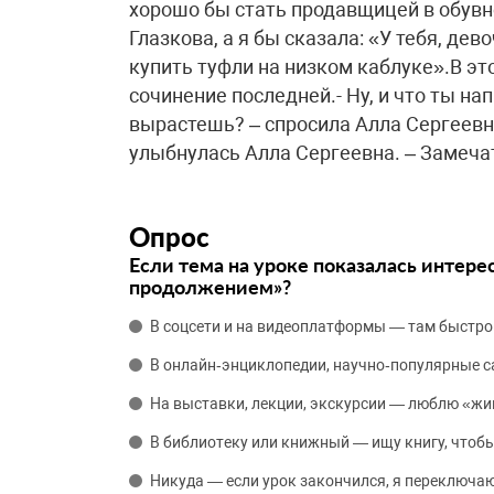
хорошо бы стать продавщицей в обувн
Глазкова, а я бы сказала: «У тебя, де
купить туфли на низком каблуке».В эт
сочинение последней.- Ну, и что ты на
вырастешь? – спросила Алла Сергеевна
улыбнулась Алла Сергеевна. – Замеч
Опрос
Если тема на уроке показалась интере
продолжением»?
В соцсети и на видеоплатформы — там быстро
В онлайн‑энциклопедии, научно‑популярные 
На выставки, лекции, экскурсии — люблю «жи
В библиотеку или книжный — ищу книгу, чтобы
Никуда — если урок закончился, я переключаю