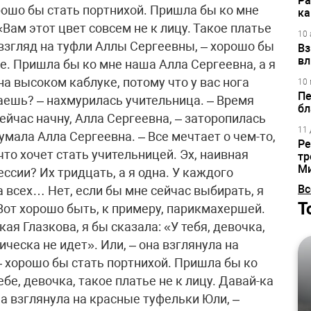
Ра
рошо бы стать портнихой. Пришла бы ко мне
ка
«Вам этот цвет совсем не к лицу. Такое платье
10 
а взгляд на туфли Аллы Сергеевны, – хорошо бы
Вз
вл
е. Пришла бы ко мне наша Алла Сергеевна, а я
на высоком каблуке, потому что у вас нога
10 
Пе
аешь? – нахмурилась учительница. – Время
бл
Сейчас начну, Алла Сергеевна, – заторопилась
11 
умала Алла Сергеевна. – Все мечтает о чем-то,
Ре
что хочет стать учительницей. Эх, наивная
тр
М
ессии? Их тридцать, а я одна. У каждого
Вс
а всех… Нет, если бы мне сейчас выбирать, я
Т
от хорошо быть, к примеру, парикмахершей.
ая Глазкова, я бы сказала: «У тебя, девочка,
ическа не идет». Или, – она взглянула на
– хорошо бы стать портнихой. Пришла бы ко
ебе, девочка, такое платье не к лицу. Давай-ка
на взглянула на красные туфельки Юли, –