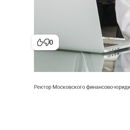
0
Ректор Московского финансово-юриди
сообщил, что его выпускники после о
зарабатывают в среднем от 120 до 250
обучения около 400 тысяч в год годов
миллионов. Если откладывать на комп
окупится за три-четыре года. Ректор т