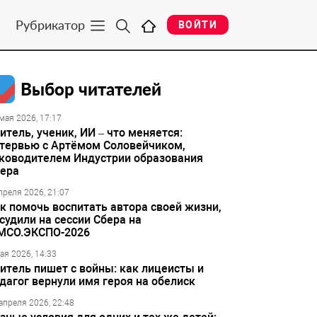
Рубрикатор
ВОЙТИ
Выбор читателей
мая 2026, 17:17
итель, ученик, ИИ – что меняется:
тервью с Артёмом Соловейчиком,
ководителем Индустрии образования
ера
преля 2026, 21:07
к помочь воспитать автора своей жизни,
судили на сессии Сбера на
МСО.ЭКСПО-2026
ая 2026, 14:33
итель пишет с войны: как лицеисты и
дагог вернули имя героя на обелиск
апреля 2026, 22:48