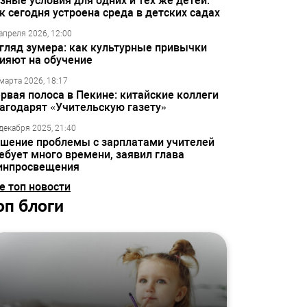
зные условия для одних и тех же детей:
к сегодня устроена среда в детских садах
апреля 2026, 12:00
гляд зумера: как культурные привычки
ияют на обучение
марта 2026, 18:17
рвая полоса в Пекине: китайские коллеги
агодарят «Учительскую газету»
декабря 2025, 21:40
шение проблемы с зарплатами учителей
ебует много времени, заявил глава
инпросвещения
е топ новости
оп блоги