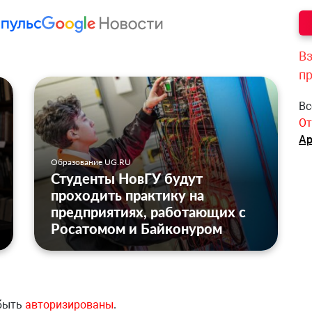
Вз
п
Вс
От
Ар
Образование UG.RU
Студенты НовГУ будут
проходить практику на
предприятиях, работающих с
Росатомом и Байконуром
 быть
авторизированы
.