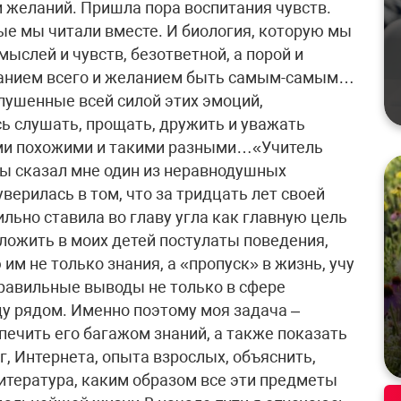
и желаний. Пришла пора воспитания чувств.
рые мы читали вместе. И биология, которую мы
мыслей и чувств, безответной, а порой и
цанием всего и желанием быть самым-самым…
лушенные всей силой этих эмоций,
сь слушать, прощать, дружить и уважать
кими похожими и такими разными…«Учитель
ды сказал мне один из неравнодушных
верилась в том, что за тридцать лет своей
льно ставила во главу угла как главную цель
ложить в моих детей постулаты поведения,
 им не только знания, а «пропуск» в жизнь, учу
правильные выводы не только в сфере
ду рядом. Именно поэтому моя задача –
печить его багажом знаний, а также показать
г, Интернета, опыта взрослых, объяснить,
итература, каким образом все эти предметы