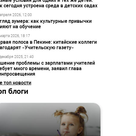
зные условия для одних и тех же детей:
к сегодня устроена среда в детских садах
апреля 2026, 12:00
гляд зумера: как культурные привычки
ияют на обучение
марта 2026, 18:17
рвая полоса в Пекине: китайские коллеги
агодарят «Учительскую газету»
декабря 2025, 21:40
шение проблемы с зарплатами учителей
ебует много времени, заявил глава
инпросвещения
е топ новости
оп блоги