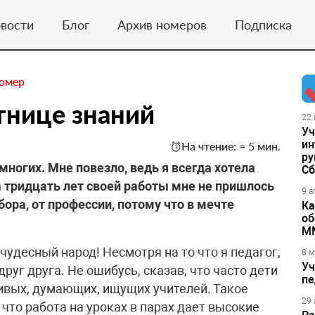
вости
Блог
Архив номеров
Подписка
номер
стнице знаний
22 
Уч
ин
На чтение: ≈ 5 мин.
ру
огих. Мне повезло, ведь я всегда хотела
Сб
а тридцать лет своей работы мне не пришлось
9 а
ора, от профессии, потому что в мечте
Ка
об
М
 чудесный народ! Несмотря на то что я педагог,
8 м
Уч
руг друга. Не ошибусь, сказав, что часто дети
пе
ивых, думающих, ищущих учителей. Такое
29 
что работа на уроках в парах дает высокие