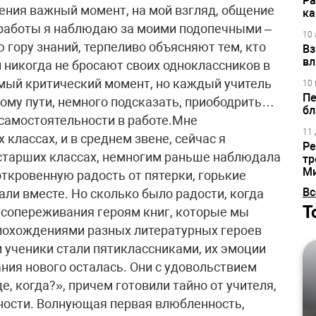
Ра
ения важный момент, на мой взгляд, общение
ка
 работы я наблюдаю за моими подопечными –
10 
 гору знаний, терпеливо объясняют тем, кто
Вз
вл
и никогда не бросают своих одноклассников в
амый критический момент, но каждый учитель
10 
Пе
ному пути, немного подсказать, приободрить…
бл
 самостоятельности в работе.Мне
11 
классах, и в среднем звене, сейчас я
Ре
старших классах, немногим раньше наблюдала
тр
М
ткровенную радость от пятерки, горькие
Вс
али вместе. Но сколько было радости, когда
Т
 сопереживания героям книг, которые мы
д похождениями разных литературных героев
и ученики стали пятиклассниками, их эмоции
ания нового осталась. Они с удовольствием
е, когда?», причем готовили тайно от учителя,
ности. Волнующая первая влюбленность,