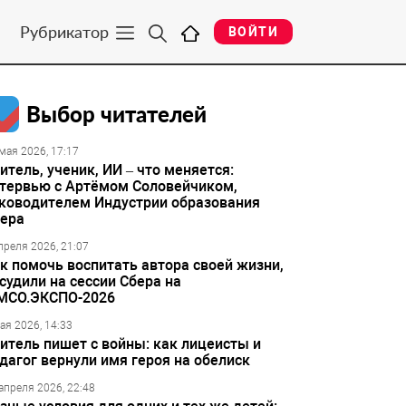
Рубрикатор
ВОЙТИ
Выбор читателей
мая 2026, 17:17
итель, ученик, ИИ – что меняется:
тервью с Артёмом Соловейчиком,
ководителем Индустрии образования
ера
преля 2026, 21:07
к помочь воспитать автора своей жизни,
судили на сессии Сбера на
МСО.ЭКСПО-2026
ая 2026, 14:33
итель пишет с войны: как лицеисты и
дагог вернули имя героя на обелиск
апреля 2026, 22:48