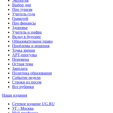
Экология
Выбор дня
Про туризм
Учитель года
Грамотей
Про финансы
Здоровье
Учитель и цифра
Вклад в будущее
Образовательное право
Проблемы и решения
Точка зрения
АРТ-прогулка
Перемена
Острая тема
Зарплата
Политика образования
Событие недели
Строки из писем
Все рубрики
Наши издания
Сетевое издание UG.RU
УГ - Москва
Мой профсоюз