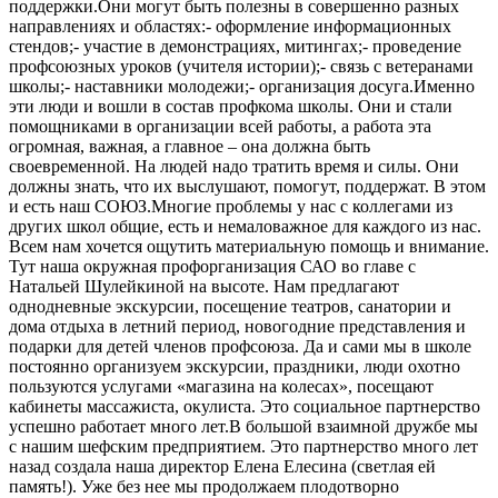
поддержки.Они могут быть полезны в совершенно разных
направлениях и областях:- оформление информационных
стендов;- участие в демонстрациях, митингах;- проведение
профсоюзных уроков (учителя истории);- связь с ветеранами
школы;- наставники молодежи;- организация досуга.Именно
эти люди и вошли в состав профкома школы. Они и стали
помощниками в организации всей работы, а работа эта
огромная, важная, а главное – она должна быть
своевременной. На людей надо тратить время и силы. Они
должны знать, что их выслушают, помогут, поддержат. В этом
и есть наш СОЮЗ.Многие проблемы у нас с коллегами из
других школ общие, есть и немаловажное для каждого из нас.
Всем нам хочется ощутить материальную помощь и внимание.
Тут наша окружная профорганизация САО во главе с
Натальей Шулейкиной на высоте. Нам предлагают
однодневные экскурсии, посещение театров, санатории и
дома отдыха в летний период, новогодние представления и
подарки для детей членов профсоюза. Да и сами мы в школе
постоянно организуем экскурсии, праздники, люди охотно
пользуются услугами «магазина на колесах», посещают
кабинеты массажиста, окулиста. Это социальное партнерство
успешно работает много лет.В большой взаимной дружбе мы
с нашим шефским предприятием. Это партнерство много лет
назад создала наша директор Елена Елесина (светлая ей
память!). Уже без нее мы продолжаем плодотворно