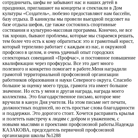
сотрудничать, шефы не забывают нас и наших детей в
праздники, приглашают на концерты и спектакли в Дом
культуры «Создатель», любезно предоставляют нам бассейн,
базу отдыха. В каникулы мы провели выездной педсовет на
базе отдыха шефов, где также состоялись спортивные
состязания и культурно-массовая программа. Конечно, не все
так хорошо, бывают проблемы, которые мы стараемся решать,
тем более что есть к кому обратиться: это и грамотный юрист,
который терпеливо работает с каждым из нас, и окружной
профсоюз в целом, и очень удачный опыт городских
селекторных совещаний «Профчас», и постоянное повышение
квалификации через профкурсы. Все это дает много
полезного и конкретно помогает в работе.Меня наградили
грамотой территориальной профсоюзной организации
работников образования и науки Северного округа. Спасибо
большое за оценку моего труда, грамота эта имеет большое
значение. Но есть у меня и другая награда, награда моего
коллектива. Это благодарственное письмо, которое мне
вручили в канун Дня учителя. На этом письме нет печати,
должностных подписей, но есть простые слова благодарности
и поддержки. Это дорогого стоит. Хочется расправить крылья
и полететь навстречу к людям с добром и уважением, с
новыми мыслями и проектами профсоюзной работы.Надежда
КАЗАКОВА, председатель первичной профсоюзной
организации школы №1288