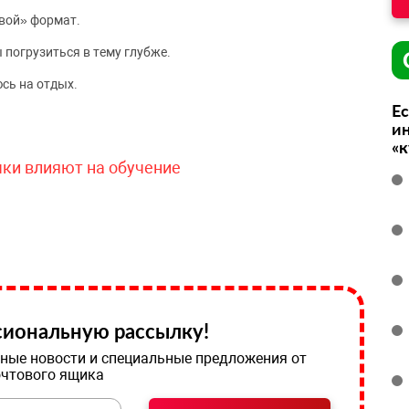
вой» формат.
 погрузиться в тему глубже.
сь на отдых.
Ес
ин
«
чки влияют на обучение
иональную рассылку!
ные новости и специальные предложения от
очтового ящика