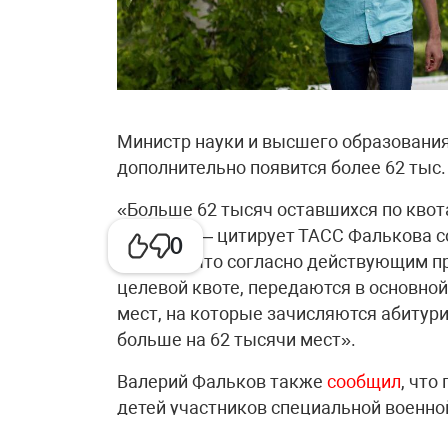
Министр науки и высшего образовани
дополнительно появится более 62 тыс
«Больше 62 тысяч оставшихся по кво
конкурс», – цитирует ТАСС Фалькова с
0
пояснил, что согласно действующим п
целевой квоте, передаются в основно
мест, на которые зачисляются абитури
больше на 62 тысячи мест».
Валерий Фальков также
сообщил
, что
детей участников специальной военной
человек. По его словам, квота заполн