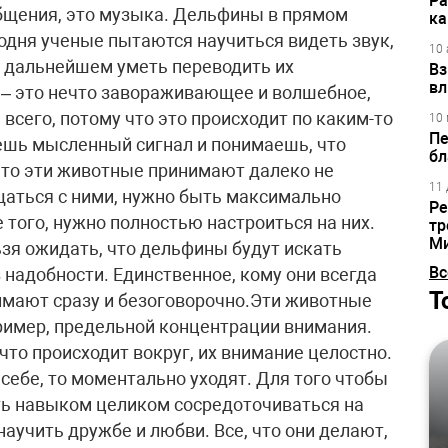
Ра
общения, это музыка. Дельфины в прямом
ка
одня ученые пытаются научиться видеть звук,
10 
в дальнейшем уметь переводить их
Вз
вл
 – это нечто завораживающее и волшебное,
всего, потому что это происходит по каким-то
10 
Пе
ешь мысленный сигнал и понимаешь, что
бл
что эти животные принимают далеко не
11 
щаться с ними, нужно быть максимально
Ре
того, нужно полностью настроиться на них.
тр
М
ьзя ожидать, что дельфины будут искать
Вс
 надобности. Единственное, кому они всегда
Т
имают сразу и безоговорочно.Эти животные
ример, предельной концентрации внимания.
то происходит вокруг, их внимание целостно.
 себе, то моментально уходят. Для того чтобы
ть навыком целиком сосредоточиваться на
научить дружбе и любви. Все, что они делают,