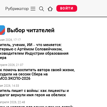
Рубрикатор
ВОЙТИ
Выбор читателей
мая 2026, 17:17
итель, ученик, ИИ – что меняется:
тервью с Артёмом Соловейчиком,
ководителем Индустрии образования
ера
преля 2026, 21:07
к помочь воспитать автора своей жизни,
судили на сессии Сбера на
МСО.ЭКСПО-2026
ая 2026, 14:33
итель пишет с войны: как лицеисты и
дагог вернули имя героя на обелиск
апреля 2026, 22:48