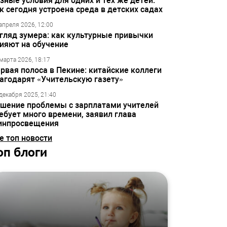
зные условия для одних и тех же детей:
к сегодня устроена среда в детских садах
апреля 2026, 12:00
гляд зумера: как культурные привычки
ияют на обучение
марта 2026, 18:17
рвая полоса в Пекине: китайские коллеги
агодарят «Учительскую газету»
декабря 2025, 21:40
шение проблемы с зарплатами учителей
ебует много времени, заявил глава
инпросвещения
е топ новости
оп блоги