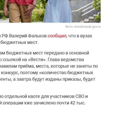
Фото: minobrnauki.gov.ru
я РФ Валерий Фальков
сообщил
, что в вузах
. бюджетных мест.
там бюджетных мест передано в основной
о ссылкой на «Вести». Глава ведомства
равилам приёма, места, которые не заняты по
й конкурс, поэтому «количество бюджетных
енты, а завтра будут изданы приказы, будет
 по отдельной квоте для участников СВО и
 операции уже зачислено почти 42 тыс.
ена больше чем на 73%. В общей сложности, на