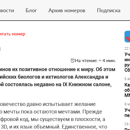
вости
Блог
Архив номеров
Подписка
итать номер
а
22 
Уч
ин
На чтение: ≈ 4 мин.
ру
нов их позитивное отношение к миру. Об этом
Сб
ийских биологов и ихтиологов Александра и
9 а
й состоялась недавно на IX Книжном салоне,
Ка
об
М
ловечество давно испытывает желание
8 м
Уч
о мечты пока остаются мечтами. Прежде
пе
цифровой код, мы существуем в плоскости, а
29 
3D, и их язык объемный. Единственное, что