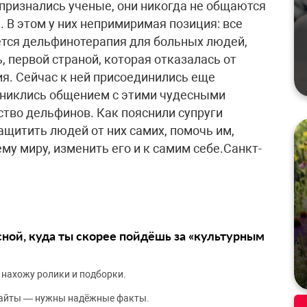
 признались ученые, они никогда не общаются
 В этом у них непримиримая позиция: все
уется дельфинотерапия для больных людей,
 первой страной, которая отказалась от
я. Сейчас к ней присоединились еще
ониклись общением с этими чудесными
ство дельфинов. Как пояснили супруги
защитить людей от них самих, помочь им,
у миру, изменить его и к самим себе.Санкт-
сной, куда ты скорее пойдёшь за «культурным
 нахожу ролики и подборки.
сайты — нужны надёжные факты.