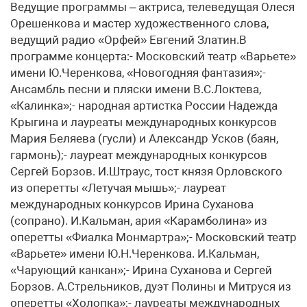
Ведущие программы – актриса, телеведущая Олеся
Орешенкова и мастер художественного слова,
ведущий радио «Орфей» Евгений Златин.В
программе концерта:- Московский театр «Варьете»
имени Ю.Черенкова, «Новогодняя фантазия»;-
Ансамбль песни и пляски имени В.С.Локтева,
«Калинка»;- народная артистка России Надежда
Крыгина и лауреаты международных конкурсов
Мария Беляева (гусли) и Александр Усков (баян,
гармонь);- лауреат международных конкурсов
Сергей Борзов. И.Штраус, тост князя Орловского
из оперетты «Летучая мышь»;- лауреат
международных конкурсов Ирина Суханова
(сопрано). И.Кальман, ария «Карамболина» из
оперетты «Фиалка Монмартра»;- Московский театр
«Варьете» имени Ю.Н.Черенкова. И.Кальман,
«Чарующий канкан»;- Ирина Суханова и Сергей
Борзов. А.Стрельников, дуэт Полины и Митруся из
оперетты «Холопка»;- лауреаты международных