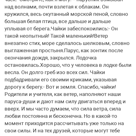
над волнами, почти взлетая к облакам. Он
кружился, весь окутанный морской пеной, словно
большая белая птица, все дальше и дальше
уплывая от берега.Чайки забеспокоились:- Он
такой неопытный! Такой маленький!Ветер
внезапно стих, море сделалось шелковым, словно
выглаженная простыня.Парус, как зонтик после
окончания дождя, закрылся. Лодочка
остановилась.Хорошо, что у человека в лодке были
весла. Он долго греб изо всех сил. Чайки
подбадривали его своими криками, указывая
дорогу к берегу.- Вот и земля. Спасибо, чайки!
Родители и учителя, как ветер, наполняют наши
паруса-души и дают нам силу двигаться вперед и
вверх. И мы часто думаем, что сила ветра, сила
любви постоянна и бесконечна. Но в какой-то
момент приходится рассчитывать уже только на
свои силы. И на тех друзей, которые могут тебе