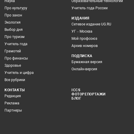
Наука
Образовательные технологии
Про культуру
Учитель года России
Про закон
ИЗДАНИЯ
Экология
Сетевое издание UG.RU
Выбор дня
УГ – Москва
Про туризм
Мой профсоюз
Учитель года
Архив номеров
Грамотей
ПОДПИСКА
Про финансы
Бумажная версия
Здоровье
Онлайн-версия
Учитель и цифра
Все рубрики
КОНТАКТЫ
ICCS
ФОТОРЕПОРТАЖИ
Редакция
БЛОГ
Реклама
Партнеры