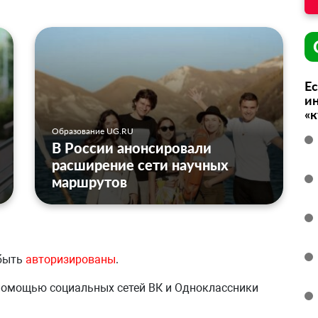
Ес
ин
«
Образование UG.RU
В России анонсировали
расширение сети научных
маршрутов
 быть
авторизированы
.
 помощью социальных сетей ВК и Одноклассники