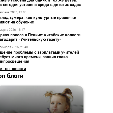
зные условия для одних и тех же детей:
к сегодня устроена среда в детских садах
апреля 2026, 12:00
гляд зумера: как культурные привычки
ияют на обучение
марта 2026, 18:17
рвая полоса в Пекине: китайские коллеги
агодарят «Учительскую газету»
декабря 2025, 21:40
шение проблемы с зарплатами учителей
ебует много времени, заявил глава
инпросвещения
е топ новости
оп блоги