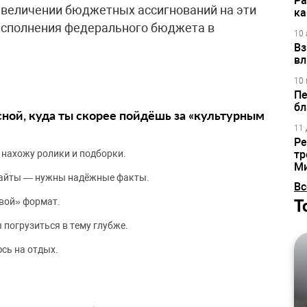
Ра
увеличении бюджетных ассигнований на эти
ка
 исполнения федерального бюджета в
10 
Вз
вл
10 
Пе
бл
сной, куда ты скорее пойдёшь за «культурным
11 
Ре
 нахожу ролики и подборки.
тр
М
сайты — нужны надёжные факты.
Вс
Т
вой» формат.
 погрузиться в тему глубже.
сь на отдых.