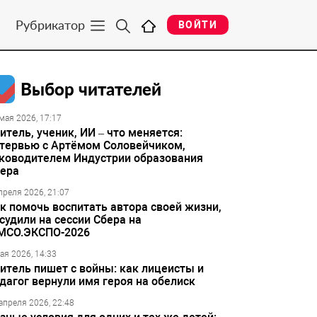
Рубрикатор
ВОЙТИ
Выбор читателей
мая 2026, 17:17
итель, ученик, ИИ – что меняется:
тервью с Артёмом Соловейчиком,
ководителем Индустрии образования
ера
преля 2026, 21:07
к помочь воспитать автора своей жизни,
судили на сессии Сбера на
МСО.ЭКСПО-2026
ая 2026, 14:33
итель пишет с войны: как лицеисты и
дагог вернули имя героя на обелиск
апреля 2026, 22:48