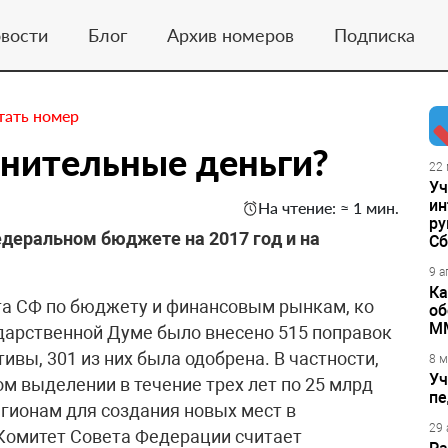
вости
Блог
Архив номеров
Подписка
тать номер
лнительные деньги?
22 
Уч
ин
На чтение: ≈ 1 мин.
ру
деральном бюджете на 2017 год и на
Сб
9 а
Ка
та СФ по бюджету и финансовым рынкам, ко
об
М
дарственной Думе было внесено 515 поправок
ивы, 301 из них была одобрена. В частности,
8 м
Уч
м выделении в течение трех лет по 25 млрд
пе
егионам для создания новых мест в
29 
Комитет Совета Федерации считает