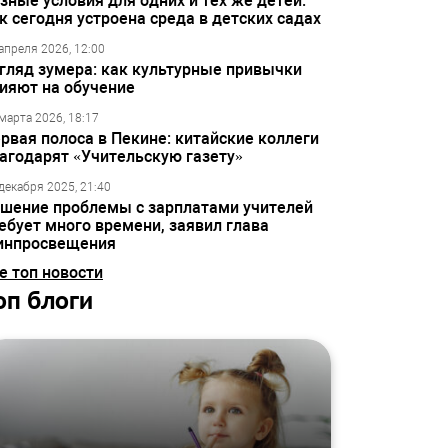
зные условия для одних и тех же детей:
к сегодня устроена среда в детских садах
апреля 2026, 12:00
гляд зумера: как культурные привычки
ияют на обучение
марта 2026, 18:17
рвая полоса в Пекине: китайские коллеги
агодарят «Учительскую газету»
декабря 2025, 21:40
шение проблемы с зарплатами учителей
ебует много времени, заявил глава
инпросвещения
е топ новости
оп блоги