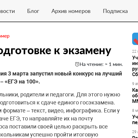
вости
Блог
Архив номеров
Подписка
омер
одготовке к экзамену
22 
Уч
ин
На чтение: ≈ 1 мин.
ру
ия 3 марта запустил новый конкурс на лучший
Сб
– «ЕГЭ на 100».
9 а
Ка
льники, родители и педагоги. Для этого нужно
об
М
подготовиться к сдаче единого госэкзамена.
формате – текст, видео, инфографика. Если у
8 м
Уч
аче ЕГЭ, то направляйте их на почту
пе
рса поставили своей целью раскрыть все
29 
школьникам успешно пройти итоговую