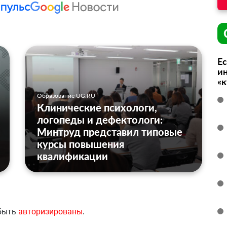
Ес
ин
«
Образование UG.RU
Клинические психологи,
логопеды и дефектологи:
Минтруд представил типовые
курсы повышения
квалификации
 быть
авторизированы
.