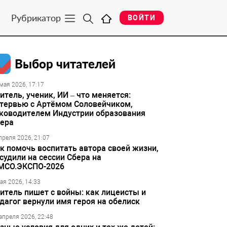
Рубрикатор
ВОЙТИ
Выбор читателей
мая 2026, 17:17
итель, ученик, ИИ – что меняется:
тервью с Артёмом Соловейчиком,
ководителем Индустрии образования
ера
преля 2026, 21:07
к помочь воспитать автора своей жизни,
судили на сессии Сбера на
МСО.ЭКСПО-2026
ая 2026, 14:33
итель пишет с войны: как лицеисты и
дагог вернули имя героя на обелиск
апреля 2026, 22:48