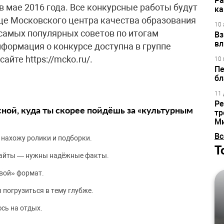
Ра
в мае 2016 года. Все конкурсные работы будут
ка
це Московского центра качества образования
10 
 самых популярных советов по итогам
Вз
вл
формация о конкурсе доступна в группе
айте https://mcko.ru/.
10 
Пе
бл
11 
Ре
сной, куда ты скорее пойдёшь за «культурным
тр
М
Вс
 нахожу ролики и подборки.
Т
сайты — нужны надёжные факты.
вой» формат.
 погрузиться в тему глубже.
сь на отдых.