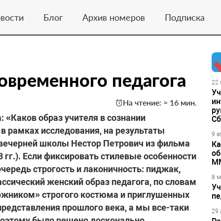
вости
Блог
Архив номеров
Подписка
современного педагога
22 
Уч
ин
На чтение: ≈ 16 мин.
ру
: «Каков образ учителя в сознании
Сб
в рамках исследования, на результаты
9 а
к вечерней школы Нестор Петрович из фильма
Ка
об
 гг.). Если фиксировать стилевые особенности
М
очередь строгость и лаконичность: пиджак,
8 м
ассический женский образ педагога, по словам
Уч
ложником» строгого костюма и приглушенных
пе
представления прошлого века, а мы все-таки
29 
Поэтому было решено досконально