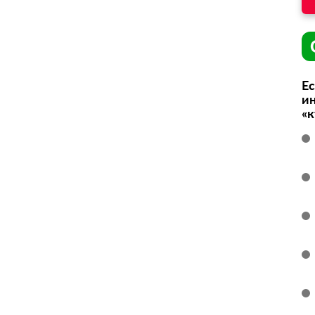
Ес
ин
«