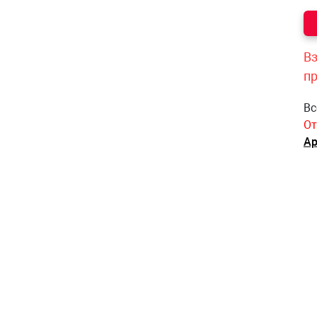
Вз
п
Вс
От
Ар