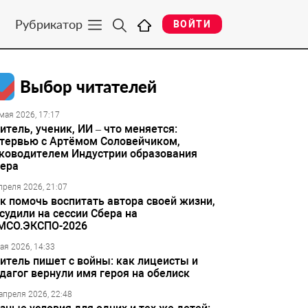
Рубрикатор
ВОЙТИ
Выбор читателей
мая 2026, 17:17
итель, ученик, ИИ – что меняется:
тервью с Артёмом Соловейчиком,
ководителем Индустрии образования
ера
преля 2026, 21:07
к помочь воспитать автора своей жизни,
судили на сессии Сбера на
МСО.ЭКСПО-2026
ая 2026, 14:33
итель пишет с войны: как лицеисты и
дагог вернули имя героя на обелиск
апреля 2026, 22:48