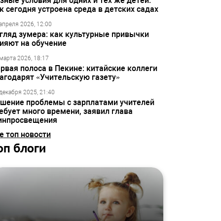
зные условия для одних и тех же детей:
к сегодня устроена среда в детских садах
апреля 2026, 12:00
гляд зумера: как культурные привычки
ияют на обучение
марта 2026, 18:17
рвая полоса в Пекине: китайские коллеги
агодарят «Учительскую газету»
декабря 2025, 21:40
шение проблемы с зарплатами учителей
ебует много времени, заявил глава
инпросвещения
е топ новости
оп блоги