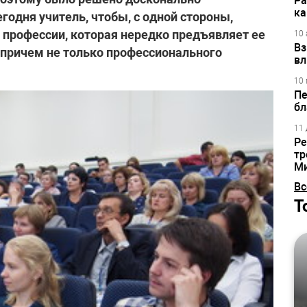
Ра
ка
годня учитель, чтобы, с одной стороны,
ах профессии, которая нередко предъявляет ее
10 
Вз
 причем не только профессионального
вл
10 
Пе
бл
11 
Ре
тр
М
Вс
Т