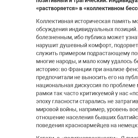
позитивный и трагический. Индивидуа
«растворяется» в «коллективном бес
Коллективная историческая память м
обсуждения индивидуальных позиций.
болезненным, ибо публика может узнат
нарушит душевный комфорт, подорвет 
служить примером подрастающему пок
многие народы, и мало кому удалось 
историю: во Франции при анализе фено
предпочитали не выносить его на пуб
национальная дискуссия по проблеме
рамки так часто критикуемой у нас «п
эпоху гласности старались не затраги
мировой войны, например, уровень вое
отношение населения бывших балтийск
поведения красноармейцев на немецко