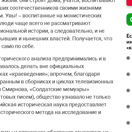
жизни: они строят дома, учатся, воспитывают
аших соотечественников своими жизнями
м. Увы! – воспитанные на монистических
 люди чаще всего не рассматривают
ональной истории, а следовательно, и не
Ес
ывших и нынешних властей. Получается, что
ин
 само по себе.
«
орического анализа предпринимались и в
давалось делать вне официальных
ках «краеведения»; впрочем, благодаря
ранным в сборниках и циклах телевизионных
ея Смирнова, «Солдатские мемуары»
товых писем), общество узнавало не только
ийская историческая наука предоставляет
сторического метода на исследование и