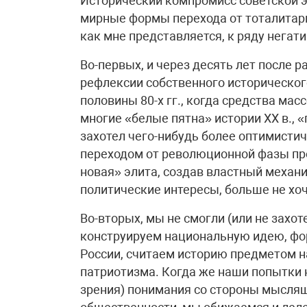
Исторический компромисс советской э
мирные формы перехода от тоталитари
как мне представляется, к ряду негат
Во-первых, и через десять лет после 
рефлексии собственного исторического
половины 80-х гг., когда средства ма
многие «белые пятна» истории ХХ в., «
захотел чего-нибудь более оптимистич
переходом от революционной фазы про
новая» элита, создав властный механ
политические интересы, больше не хо
Во-вторых, мы не смогли (или не захо
конструируем национальную идею, ф
России, считаем историю предметом н
патриотизма. Когда же наши попытки н
зрения) понимания со стороны мыслящ