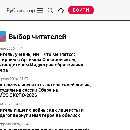
Рубрикатор
ВОЙТИ
Выбор читателей
мая 2026, 17:17
итель, ученик, ИИ – что меняется:
тервью с Артёмом Соловейчиком,
ководителем Индустрии образования
ера
преля 2026, 21:07
к помочь воспитать автора своей жизни,
судили на сессии Сбера на
МСО.ЭКСПО-2026
ая 2026, 14:33
итель пишет с войны: как лицеисты и
дагог вернули имя героя на обелиск
апреля 2026, 22:48