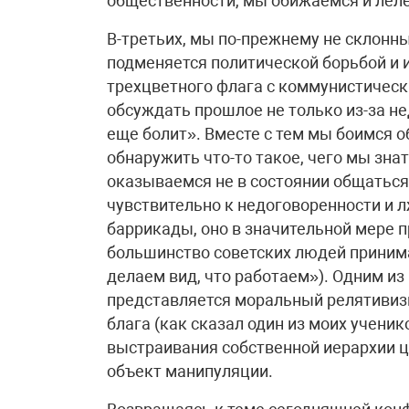
общественности, мы обижаемся и лел
В-третьих, мы по-прежнему не склонны
подменяется политической борьбой и 
трехцветного флага с коммунистичес
обсуждать прошлое не только из-за нед
еще болит». Вместе с тем мы боимся о
обнаружить что-то такое, чего мы знат
оказываемся не в состоянии общаться
чувствительно к недоговоренности и лж
баррикады, оно в значительной мере пр
большинство советских людей принима
делаем вид, что работаем»). Одним из
представляется моральный релятивизм
блага (как сказал один из моих учени
выстраивания собственной иерархии це
объект манипуляции.