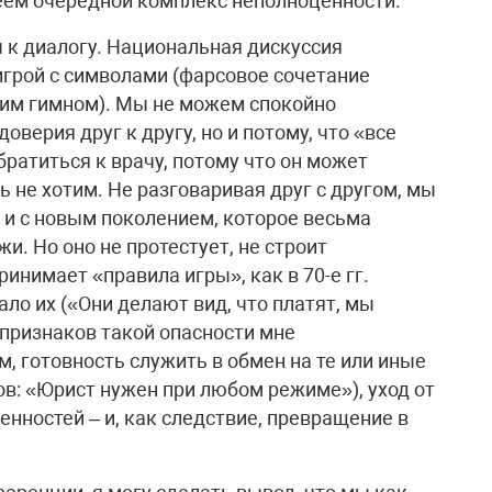
еем очередной комплекс неполноценности.
 к диалогу. Национальная дискуссия
игрой с символами (фарсовое сочетание
ким гимном). Мы не можем спокойно
оверия друг к другу, но и потому, что «все
братиться к врачу, потому что он может
ь не хотим. Не разговаривая друг с другом, мы
 и с новым поколением, которое весьма
и. Но оно не протестует, не строит
инимает «правила игры», как в 70-е гг.
ло их («Они делают вид, что платят, мы
 признаков такой опасности мне
, готовность служить в обмен на те или иные
ков: «Юрист нужен при любом режиме»), уход от
нностей – и, как следствие, превращение в