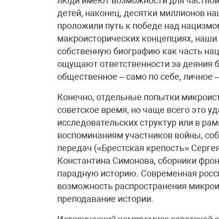
люди имеют возможности для частной 
детей, наконец, десятки миллионов н
проложили путь к победе над нацизмо
макроисторических концепциях, наши
собственную биографию как часть наци
ощущают ответственности за деяния б
общественное – само по себе, личное –
Конечно, отдельные попытки микроист
советское время, но чаще всего это у
исследовательских структур или в рам
воспоминаниям участников войны, соб
передач («Брестская крепость» Серг
Константина Симонова, сборники фрон
парадную историю. Современная росс
возможность распространения микрои
преподавание истории.