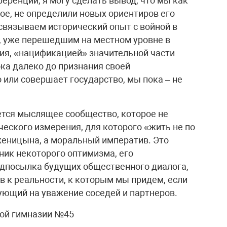
еренции, я могу сделать вывод, что мы как
е, не определили новых ориентиров его
связываем исторический опыт с войной в
 уже перешедшим на местном уровне в
ия, «нацификацией» значительной части
ка далеко до признания своей
о или совершает государство, мы пока – не
яется мыслящее сообщество, которое не
еского измерения, для которого «жить не по
лженицына, а моральный императив. Это
ник некоторого оптимизма, его
редпосылка будущих общественного диалога,
в к реальности, к которым мы придем, если
дующий на уважение соседей и партнеров.
ой гимназии №45