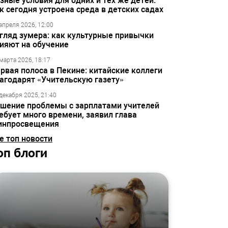
зные условия для одних и тех же детей:
к сегодня устроена среда в детских садах
апреля 2026, 12:00
гляд зумера: как культурные привычки
ияют на обучение
марта 2026, 18:17
рвая полоса в Пекине: китайские коллеги
агодарят «Учительскую газету»
декабря 2025, 21:40
шение проблемы с зарплатами учителей
ебует много времени, заявил глава
инпросвещения
е топ новости
оп блоги