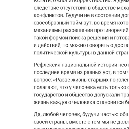
Кстати, о «политкорректности». Я дум
следствие отсутствия в обществе мех
конфликтов. Будучи не в состоянии до
своеобразный тайм-аут, во время кот
механизмы разрешения противоречий.
такой формой поиска решения и готов
и действий, то можно говорить о дост
политической культуры в данной стран
Рефлексия национальной истории неот
последнее время из разных уст, в том
вопрос: «Разве жизнь старших покол
полагают, что у человека есть только 
государство и общество допускали тра
жизнь каждого человека становится 
Да, любой человек, будучи частью общ
своей страны; вместе с тем мы не дол