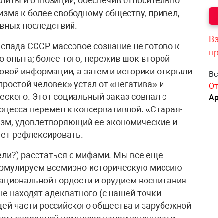
литы и оппозиции, обеспечив относительно
зма к более свободному обществу, привел,
ивных последствий.
Вз
распада СССР массовое сознание не готово к
п
 опыта; более того, пережив шок второй
ссовой информации, а затем и историки открыли
Вс
простой человек» устал от «негатива» и
От
еского. Этот социальный заказ совпал с
Ар
цесса перемен к консервативной. «Старая-
изм, удовлетворяющий ее экономические и
чет рефлексировать.
тели?) расстаться с мифами. Мы все еще
ормулируем всемирно-историческую миссию
ациональной гордости и орудием воспитания
е находят адекватного (с нашей точки
ей части российского общества и зарубежной