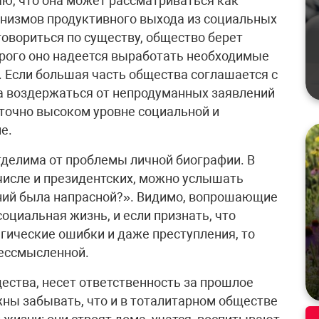
аю, что она может рассматриваться как
анизмов продуктивного выхода из социальных
говориться по существу, общество берет
орого оно надеется выработать необходимые
 Если большая часть общества соглашается с
а воздержаться от непродуманных заявлений
аточно высоком уровне социальной и
е.
делима от проблемы личной биографии. В
 числе и президентских, можно услышать
ений была напрасной?». Видимо, вопрошающие
социальная жизнь, и если признать, что
гические ошибки и даже преступления, то
бессмысленной.
ества, несет ответственность за прошлое
жны забывать, что и в тоталитарном обществе