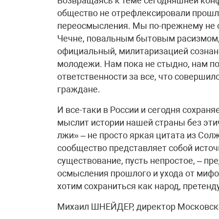
Возвращаясь к теме сегодняшней конф
общество не отрефлексировали прошло
переосмысления. Мы по-прежнему не 
Чечне, повальным бытовым расизмом,
официальный, милитаризацией сознан
молодежи. Нам пока не стыдно, нам по
ответственности за все, что совершил
граждане.
И все-таки в России и сегодня сохран
мыслит истории нашей страны без этич
лжи» – не просто яркая цитата из Со
сообщество представляет собой источ
существование, пусть непростое, – п
осмысления прошлого и ухода от мифо
хотим сохраниться как народ, претен
Михаил ШНЕЙДЕР, директор Московск