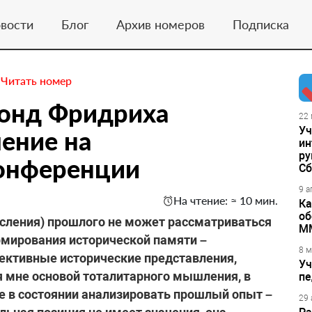
вости
Блог
Архив номеров
Подписка
.
Читать номер
Фонд Фридриха
22 
Уч
ение на
ин
ру
онференции
Сб
9 а
На чтение: ≈ 10 мин.
Ка
об
сления) прошлого не может рассматриваться
М
рмирования исторической памяти –
8 м
ективные исторические представления,
Уч
я мне основой тоталитарного мышления, в
пе
е в состоянии анализировать прошлый опыт –
29 