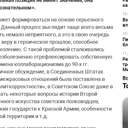
льная позиция не имеет значения, она
Ра
ка
сознательном».
10 
ожет формироваться на основе серьезного
Вз
вл
 Данный процесс выглядит чаще всего весьма
ь немало неприятного, а это в свою очередь
10 
Пе
веру в героическое прошлое, способное
бл
олению. С такой проблемой сталкивались
11 
безболезненно отрефлексировать собственную
Ре
мена коллаборационизма до 90-х гг.
тр
М
личное обсуждение, в Соединенных Штатах
Вс
 межрасовых отношений была поставлена в
Т
олиткорректности», в Советском Союзе даже в
вать некоторые вопросы истории Второй
нного искусства советских полководцев,
их государств к Красной Армии, особенности
й территории и т.д.