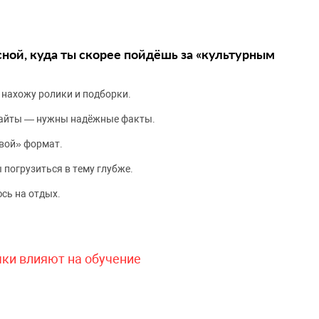
сной, куда ты скорее пойдёшь за «культурным
 нахожу ролики и подборки.
сайты — нужны надёжные факты.
вой» формат.
 погрузиться в тему глубже.
сь на отдых.
чки влияют на обучение