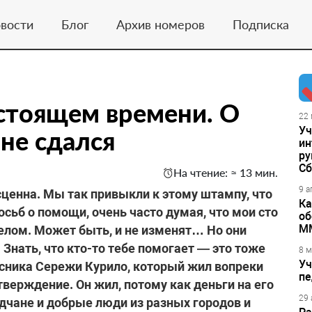
вости
Блог
Архив номеров
Подписка
астоящем времени. О
22 
Уч
не сдался
ин
ру
Сб
На чтение: ≈ 13 мин.
9 а
сценна. Мы так привыкли к этому штампу, что
Ка
сьб о помощи, очень часто думая, что мои сто
об
М
целом. Может быть, и не изменят… Но они
 Знать, что кто-то тебе помогает — это тоже
8 м
Уч
сника Сережи Курило, который жил вопреки
пе
верждение. Он жил, потому как деньги на его
29 
дчане и добрые люди из разных городов и