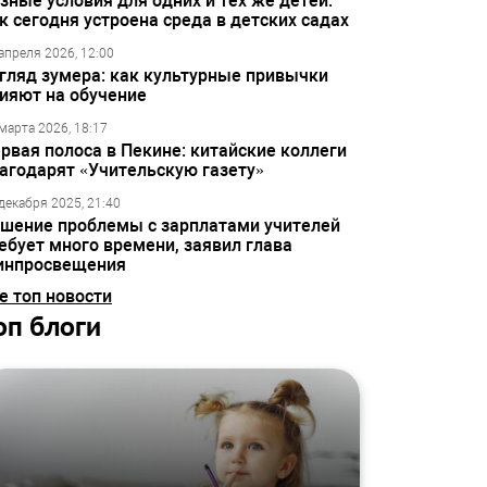
зные условия для одних и тех же детей:
к сегодня устроена среда в детских садах
апреля 2026, 12:00
гляд зумера: как культурные привычки
ияют на обучение
марта 2026, 18:17
рвая полоса в Пекине: китайские коллеги
агодарят «Учительскую газету»
декабря 2025, 21:40
шение проблемы с зарплатами учителей
ебует много времени, заявил глава
инпросвещения
е топ новости
оп блоги