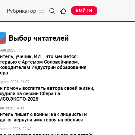
Рубрикатор
ВОЙТИ
Выбор читателей
мая 2026, 17:17
итель, ученик, ИИ – что меняется:
тервью с Артёмом Соловейчиком,
ководителем Индустрии образования
ера
преля 2026, 21:07
к помочь воспитать автора своей жизни,
судили на сессии Сбера на
МСО.ЭКСПО-2026
ая 2026, 14:33
итель пишет с войны: как лицеисты и
дагог вернули имя героя на обелиск
апреля 2026, 22:48