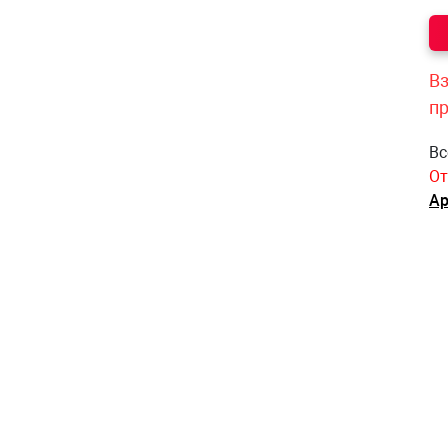
Вз
п
Вс
От
Ар