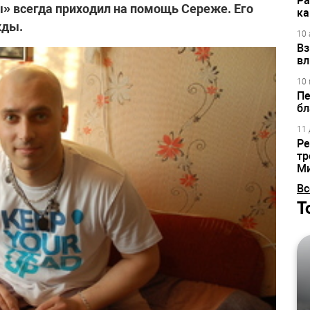
Ра
ы» всегда приходил на помощь Сереже. Его
ка
жды.
10 
Вз
вл
10 
Пе
бл
11 
Ре
тр
М
Вс
Т