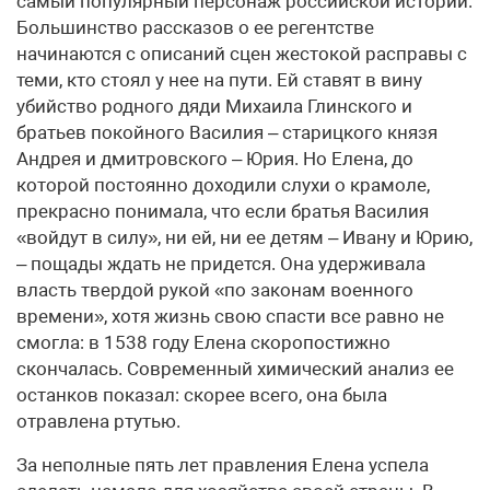
самый популярный персонаж российской истории.
Большинство рассказов о ее регентстве
начинаются с описаний сцен жестокой расправы с
теми, кто стоял у нее на пути. Ей ставят в вину
убийство родного дяди Михаила Глинского и
братьев покойного Василия – старицкого князя
Андрея и дмитровского – Юрия. Но Елена, до
которой постоянно доходили слухи о крамоле,
прекрасно понимала, что если братья Василия
«войдут в силу», ни ей, ни ее детям – Ивану и Юрию,
– пощады ждать не придется. Она удерживала
власть твердой рукой «по законам военного
времени», хотя жизнь свою спасти все равно не
смогла: в 1538 году Елена скоропостижно
скончалась. Современный химический анализ ее
останков показал: скорее всего, она была
отравлена ртутью.
За неполные пять лет правления Елена успела