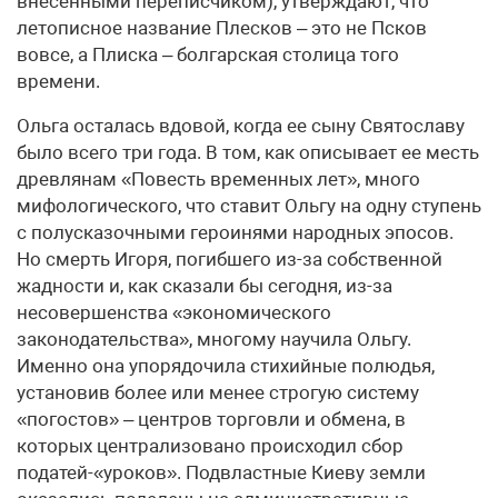
внесенными переписчиком), утверждают, что
летописное название Плесков – это не Псков
вовсе, а Плиска – болгарская столица того
времени.
Ольга осталась вдовой, когда ее сыну Святославу
было всего три года. В том, как описывает ее месть
древлянам «Повесть временных лет», много
мифологического, что ставит Ольгу на одну ступень
с полусказочными героинями народных эпосов.
Но смерть Игоря, погибшего из-за собственной
жадности и, как сказали бы сегодня, из-за
несовершенства «экономического
законодательства», многому научила Ольгу.
Именно она упорядочила стихийные полюдья,
установив более или менее строгую систему
«погостов» – центров торговли и обмена, в
которых централизовано происходил сбор
податей-«уроков». Подвластные Киеву земли