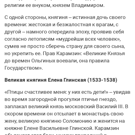
религии ее внуком, князем Владимиром.
С одной стороны, княгиня – истинная дочь своего
времени: жестокая и безжалостная к врагам, с
другой – намного опередила эпоху, проявив себя
согласно летописям «мудрейши всех человек»,
сумев не просто сберечь страну для своего сына,
но укрепить ее. Прав Карамзин: «Великие Князья
до времен Ольгиных воевали, она правила
Государством».
Великая княгиня Елена Глинская (1533-1538)
«Птицы счастливее меня: у них есть дети!» – увидав
во время загородной прогулки птичье гнездо,
заплакал великий князь московский Василий III. В
скором времени он отсылает в монастырь свою
жену, великую княгиню Соломонию и женится на
княжне Елене Васильевне Глинской. Карамзин