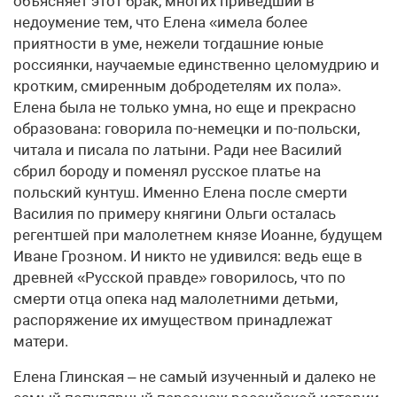
объясняет этот брак, многих приведший в
недоумение тем, что Елена «имела более
приятности в уме, нежели тогдашние юные
россиянки, научаемые единственно целомудрию и
кротким, смиренным добродетелям их пола».
Елена была не только умна, но еще и прекрасно
образована: говорила по-немецки и по-польски,
читала и писала по латыни. Ради нее Василий
сбрил бороду и поменял русское платье на
польский кунтуш. Именно Елена после смерти
Василия по примеру княгини Ольги осталась
регентшей при малолетнем князе Иоанне, будущем
Иване Грозном. И никто не удивился: ведь еще в
древней «Русской правде» говорилось, что по
смерти отца опека над малолетними детьми,
распоряжение их имуществом принадлежат
матери.
Елена Глинская – не самый изученный и далеко не