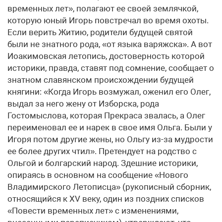
временных лет», полагают ее своей землячкой,
которую юный Игорь повстречал во время охоты.
Если верить Житию, родители будущей святой
были не знатного рода, «от языка варяжска». А вот
Иоакимовская летопись, достоверность которой
историки, правда, ставят под сомнение, сообщает о
знатном славянском происхождении будущей
княгини: «Когда Игорь возмужал, оженил его Олег,
выдал за него жену от Изборска, рода
Гостомыслова, которая Прекраса звалась, а Олег
переименовал ее и нарек в свое имя Ольга. Были у
Игоря потом другие жены, но Ольгу из-за мудрости
ее более других чтил». Претендует на родство с
Ольгой и болгарский народ. Здешние историки,
опираясь в основном на сообщение «Нового
Владимирского Летописца» (рукописный сборник,
относящийся к XV веку, один из поздних списков
«Повести временных лет» с изменениями,