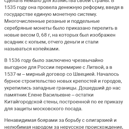
сделать немало для хозяйства своей страны. В
1535 году она провела денежную реформу, введя в
государстве единую монетную систему.
Многочисленные резаные и поддельные
серебряные монеты было приказано перелить в
новые весом 0, 68 г, на которых был изображен
всадник с копьем, отчего деньги и стали
называться копейками.
В 1536 году было заключено чрезвычайно
выгодное для России перемирие с Литвой, а в
1537-м – мирный договор со Швецией. Началось
бурное строительство новых крепостей и городов,
укрепились западные границы. Дошедший до нас
памятник Елене Васильевне – остатки
Китайгородской стены, построенной по ее приказу
для защиты московского посада.
Ненавидимая боярами за борьбу с олигархией и
нелюбимая народом за нерусское происхождение,