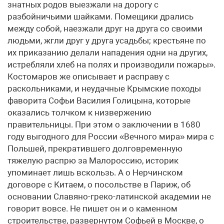
знатных родов выезжали на дорогу с
разбойничьими шайками. Помещики дрались
между собой, наезжали друг на друга со своими
людьми, жгли друг у друга усадьбы; крестьяне по
их приказанию делали нападения одни на других,
истребляли хлеб на полях и производили пожары».
Костомаров же описывает и расправу с
раскольниками, и неудачные Крымские походы
фаворита Софьи Василия Голицына, которые
оказались толчком к низвержению
правительницы. При этом о заключении в 1680
году выгодного для России «Вечного мира» мира с
Польшей, прекратившего долговременную
тяжелую распрю за Малороссию, историк
упоминает лишь вскользь. А о Нерчинском
договоре с Китаем, о посольстве в Париж, об
основании Славяно-греко-латинской академии не
говорит вовсе. Не пишет он и о каменном
строительстве, развернутом Софьей в Москве, о