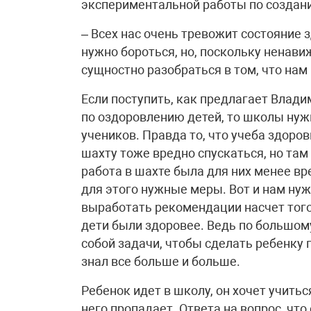
экспериментальной работы по создан
– Всех нас очень тревожит состояние з
нужно бороться, но, поскольку ненави
сущностно разобраться в том, что нам
Если поступить, как предлагает Влади
по оздоровлению детей, то школы нужн
учеников. Правда то, что учеба здоров
шахту тоже вредно спускаться, но там
работа в шахте была для них менее вр
для этого нужные меры. Вот и нам ну
выработать рекомендации насчет того
дети были здоровее. Ведь по большому
собой задачи, чтобы сделать ребенку п
знал все больше и больше.
Ребенок идет в школу, он хочет учитьс
него пропадает. Ответа на вопрос, что