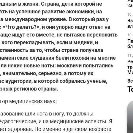
Ра
ешным в жизни. Страна, дети которой не
ка
ть на успешное развитие экономики, на
10 
на международном уровне. В который раз у
Вз
вл
 «Что делать?», и они упорно ищут ответ на
 чаще ищут его вместе, не пытаясь переложить
10 
Пе
а кого перекладывать, если и медики, и
бл
ственность за то, чтобы страна получала
11 
ламентские слушания были похожи на многие
Ре
чали некие новые ноты: москвичи попытались
тр
М
 внимательно, серьезно, а потому их
 аудитории, в которой собрались ученые,
Вс
Т
азных регионов страны.
ор медицинских наук:
разование шли нога в ногу, то должны
едагогические, и на медицинские аспекты. Я
ет здоровье. Но именно в детском возрасте