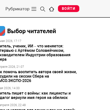
Рубрикатор
ВОЙТИ
Выбор читателей
мая 2026, 17:17
итель, ученик, ИИ – что меняется:
тервью с Артёмом Соловейчиком,
ководителем Индустрии образования
ера
преля 2026, 21:07
к помочь воспитать автора своей жизни,
судили на сессии Сбера на
МСО.ЭКСПО-2026
ая 2026, 14:33
итель пишет с войны: как лицеисты и
дагог вернули имя героя на обелиск
апреля 2026, 22:48