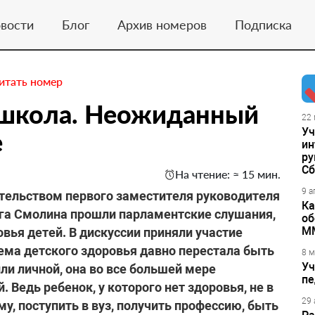
вости
Блог
Архив номеров
Подписка
итать номер
 школа. Неожиданный
22 
Уч
е
ин
ру
Сб
На чтение: ≈ 15 мин.
9 а
ательством первого заместителя руководителя
Ка
ега Смолина прошли парламентские слушания,
об
М
ья детей. В дискуссии приняли участие
ема детского здоровья давно перестала быть
8 м
Уч
и личной, она во все большей мере
пе
 Ведь ребенок, у которого нет здоровья, не в
29 
у, поступить в вуз, получить профессию, быть