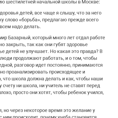
ию шестилетней начальной школы в Москве:
доровья детей, все чаще я слышу, что за него
жу слово «борьба», предлагаю прежде всего
 всем надо делать.
мир Базарный, который много лет отдал работе
о закрыть, так как они губят здоровье
ье детей не улучшает. Но какая это правда? В
 люди продолжают работать, и о том, чтобы
едной, разговор идет постоянно, принимаются
жно проанализировать происходящее и
, что школа должна делать и как, чтобы наши
 счету ни школа, ни учитель не ставят перед
лохо, просто они хотят, чтобы ребенок учился,
я, но через некоторое время это желание у
 с ним происходит, почему учеба становится