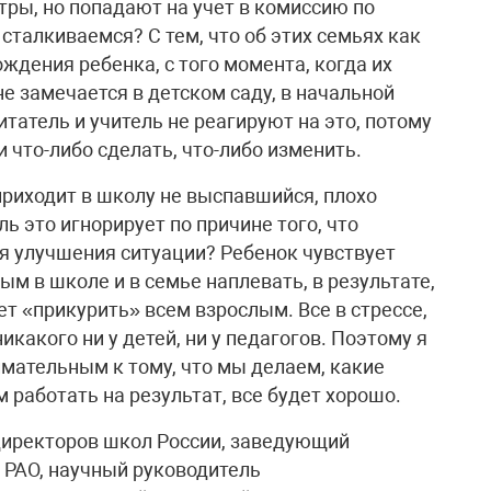
тры, но попадают на учет в комиссию по
талкиваемся? С тем, что об этих семьях как
ождения ребенка, с того момента, когда их
не замечается в детском саду, в начальной
итатель и учитель не реагируют на это, потому
 что-либо сделать, что-либо изменить.
приходит в школу не выспавшийся, плохо
ь это игнорирует по причине того, что
я улучшения ситуации? Ребенок чувствует
лым в школе и в семье наплевать, в результате,
ет «прикурить» всем взрослым. Все в стрессе,
икакого ни у детей, ни у педагогов. Поэтому я
мательным к тому, что мы делаем, какие
 работать на результат, все будет хорошо.
иректоров школ России, заведующий
 РАО, научный руководитель