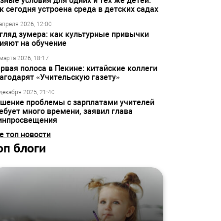
зные условия для одних и тех же детей:
к сегодня устроена среда в детских садах
апреля 2026, 12:00
гляд зумера: как культурные привычки
ияют на обучение
марта 2026, 18:17
рвая полоса в Пекине: китайские коллеги
агодарят «Учительскую газету»
декабря 2025, 21:40
шение проблемы с зарплатами учителей
ебует много времени, заявил глава
инпросвещения
е топ новости
оп блоги