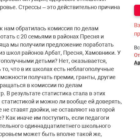
ровье. Стрессы – это действительно причина
Вз
 к нам обратилась комиссия по делам
п
отать с 20 семьями в районах Пресня и
сяца мы получили предложение поработать
Вс
з школ районов Арбат, Пресня, Хамовники. У
От
агополучными детьми? Нет, оказывается,
Ар
то, что в их школах есть неблагополучные
зможности получать премии, гранты, другие
бращаться в комиссии по делам
р. В результате статистика стала в этих
й статистикой и можно ли вообще ей доверять,
 не ставят двойки, не оставляют на второй
е? Как иначе им поступить, если педагоги
ательного одиннадцатилетнего школьного
доровьем может быть вполне такой же,