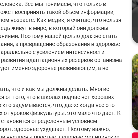
еловека. Все мы понимаем, что только в
может воспринять такой объем информации,
лом возрасте. Как медик, я считаю, что нельзя
едь живут в мире, в который они должны
аниями. Поэтому нашей целью должно стать
ания, а превращение образования в здоровье
араллельно с усилением интенсивности
 развития адаптационных резервов организма
будет именно здоровье развивающим, а не
ать, что и как мы должны делать. Многие
я от того, что в школах подчас нет хороших
 кто задумывается, что, даже когда все это
 от уроков физкультуры, это мало что дает. К
е становится определенным условием
борот, здоровье ухудшает. Поэтому важно,
ли внедрены простые, дешевые медицинские