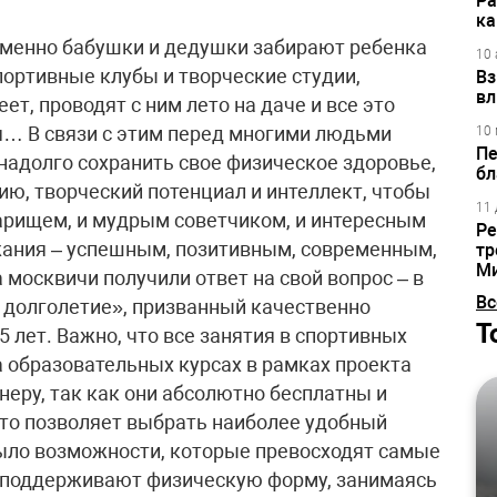
Ра
ка
 именно бабушки и дедушки забирают ребенка
10 
спортивные клубы и творческие студии,
Вз
вл
ет, проводят с ним лето на даче и все это
… В связи с этим перед многими людьми
10 
Пе
 надолго сохранить свое физическое здоровье,
бл
ю, творческий потенциал и интеллект, чтобы
11 
варищем, и мудрым советчиком, и интересным
Ре
жания – успешным, позитивным, современным,
тр
М
москвичи получили ответ на свой вопрос – в
Вс
 долголетие», призванный качественно
Т
5 лет. Важно, что все занятия в спортивных
а образовательных курсах в рамках проекта
еру, так как они абсолютно бесплатны и
что позволяет выбрать наиболее удобный
ыло возможности, которые превосходят самые
 поддерживают физическую форму, занимаясь