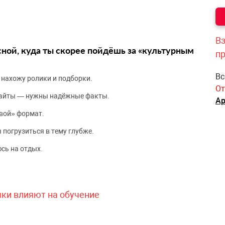
Вз
сной, куда ты скорее пойдёшь за «культурным
п
Вс
 нахожу ролики и подборки.
От
сайты — нужны надёжные факты.
Ар
вой» формат.
 погрузиться в тему глубже.
сь на отдых.
чки влияют на обучение