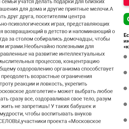
 семьи учатся делать подарки для близких
рашения для дома и другие приятные мелочи.А
ть друг друга, посетителям центра
ьно-психологических играх, представляющих
емя возвращающий в детство и напоминающий о
Ес
гда за столом собирались домочадцы, чтобы
ин
ми играми.Необычайно полезными для
«
аправленные на развитие интеллектуальных
 мыслительных процессов, концентрацию
общему оздоровлению организма способствует
 преодолеть возрастные ограничения
роту реакции и ловкость, укрепить
сковское долголетие» может выбрать любое
ь сразу все, оздоравливая свое тело, разум
жить не запретишь! У таких бабушек и
 мудрости, чтобы воспитывать внуков
СЕЛОВЫ,участники проекта «Московское