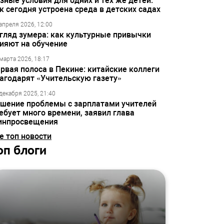
зные условия для одних и тех же детей:
к сегодня устроена среда в детских садах
апреля 2026, 12:00
гляд зумера: как культурные привычки
ияют на обучение
марта 2026, 18:17
рвая полоса в Пекине: китайские коллеги
агодарят «Учительскую газету»
декабря 2025, 21:40
шение проблемы с зарплатами учителей
ебует много времени, заявил глава
инпросвещения
е топ новости
оп блоги