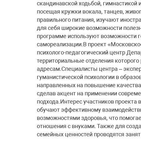
скандинавской ходьбой, гимнастикой и
посещая кружки вокала, танцев, живоп
правильного питания, изучают иностр
для себя широкие возможности полезн
программе используют возможности г
самореализации.В проект «Московское
психолого-педагогический центр Депа
территориальные отделения которого 
адресам.Специалисты центра – экспе
гуманистической психологии в образо
направленных на повышение качества
сделав акцент на применении совреме
подхода.Интерес участников проекта в
обучают эффективному взаимодействи
возможностями здоровья, что помога
отношения с внуками. Также для созд
семейных ценностей проводятся занят