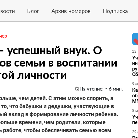
вости
Блог
Архив номеров
Подписка
мер
– успешный внук. О
22 
Уч
ов семьи в воспитании
ин
ру
той личности
Сб
9 а
На чтение: ≈ 6 мин.
Ка
об
больше, чем детей. С этим можно спорить, а
М
то, что бабушки и дедушки, участвующие в
8 м
ный вклад в формирование личности ребенка.
Уч
больше времени, чем родители, которые
пе
 работе, чтобы обеспечивать семью всем
29 