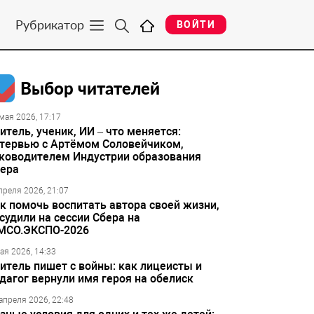
Рубрикатор
ВОЙТИ
Выбор читателей
мая 2026, 17:17
итель, ученик, ИИ – что меняется:
тервью с Артёмом Соловейчиком,
ководителем Индустрии образования
ера
преля 2026, 21:07
к помочь воспитать автора своей жизни,
судили на сессии Сбера на
МСО.ЭКСПО-2026
ая 2026, 14:33
итель пишет с войны: как лицеисты и
дагог вернули имя героя на обелиск
апреля 2026, 22:48