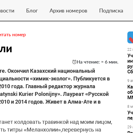
вости
Блог
Архив номеров
Подписка
итать номер
мли
22 
Уч
ин
На чтение: ≈ 6 мин.
ру
те. Окончил Казахский национальный
Сб
циальности «химик-эколог». Публикуется в
9 а
2010 года. Главный редактор журнала
Ка
об
ynski Kurier Polonijny». Лауреат «Русской
М
10 и 2014 годов. Живет в Алма-Ате и в
8 м
Уч
пе
 станет колдовать травинкой над моим лицом,
29 
ить титры «Меланхолии»,перевернусь на