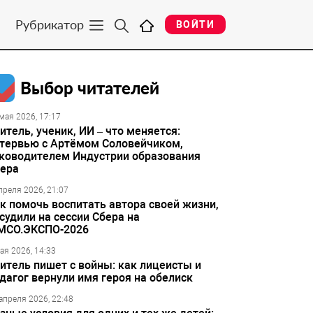
Рубрикатор
ВОЙТИ
Выбор читателей
мая 2026, 17:17
итель, ученик, ИИ – что меняется:
тервью с Артёмом Соловейчиком,
ководителем Индустрии образования
ера
преля 2026, 21:07
к помочь воспитать автора своей жизни,
судили на сессии Сбера на
МСО.ЭКСПО-2026
ая 2026, 14:33
итель пишет с войны: как лицеисты и
дагог вернули имя героя на обелиск
апреля 2026, 22:48