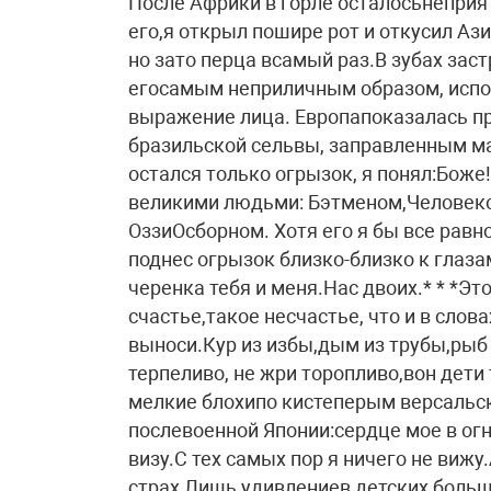
После Африки в горле осталосьнеприя
его,я открыл пошире рот и откусил Аз
но зато перца всамый раз.В зубах зас
егосамым неприличным образом, испо
выражение лица. Европапоказалась пре
бразильской сельвы, заправленным м
остался только огрызок, я понял:Боже
великими людьми: Бэтменом,Человек
ОззиОсборном. Хотя его я бы все равно
поднес огрызок близко-близко к глаза
черенка тебя и меня.Нас двоих.* * *Эт
счастье,такое несчастье, что и в сло
выноси.Кур из избы,дым из трубы,рыб
терпеливо, не жри торопливо,вон дети 
мелкие блохипо кистеперым версальск
послевоенной Японии:сердце мое в огн
визу.С тех самых пор я ничего не вижу.
страх,Лишь удивлениев детских,боль