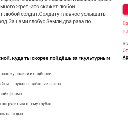
много жрет -это скажет любой
ет любой солдат.Солдату главное услышать
яд.За нами глобус Земли,два раза по
Вз
п
Вс
От
сной, куда ты скорее пойдёшь за «культурным
Ар
 нахожу ролики и подборки.
сайты — нужны надёжные факты.
вой» формат.
 погрузиться в тему глубже.
сь на отдых.