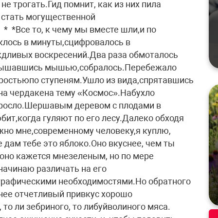
не трогать.Гид помнит, как из них пила
к стать могущественной
* *Все то, к чему мы вместе шли,и по
лклось в минуты,сцифровалось в
дливых воскресений.Два раза обмоталось
отдышавшись мышью,собралось.Перебежало
ростьюпо ступеням.Ушло из вида,спрятавшись
на чердакена тему «Космос».Набухло
оросло.Шершавым деревом с плодами в
бит,когда гуляют по его лесу.Далеко обходя
ужно мне,современному человеку,я куплю,
е дам тебе это яблоко.Оно вкуснее, чем ты
оно кажется мнезеленым, но по мере
 начинаю различать на его
графическими необходимостями.Но обратного
 нее отчетливый привкус хорошо
 то ли зебриного, то либуйволиного мяса.