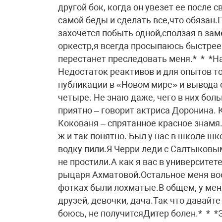
другой бок, когда он увезет ее после 
самой беды и сделать все,что обязан
захочется побыть одной,сползая в за
оркестр,я всегда просыпаюсь быстрее
перестанет преследовать меня.* * *На
Недостаток реактивов и для опытов т
публикации в «Новом мире» и вывода о
четыре. Не знаю даже, чего в них бол
приятно – говорит актриса Доронина.
Кокованя – спрятанное красное знамя.
ж и так понятно. Был у нас в школе ш
водку пили.Я Черри леди с Салтыковы
не простили.А как я вас в университе
рыцаря Ахматовой.Остальное меня воо
фотках были лохматые.В общем, у мен
друзей, девочки, дача.Так что давайт
боюсь, не получитсяДитер болен.* * 