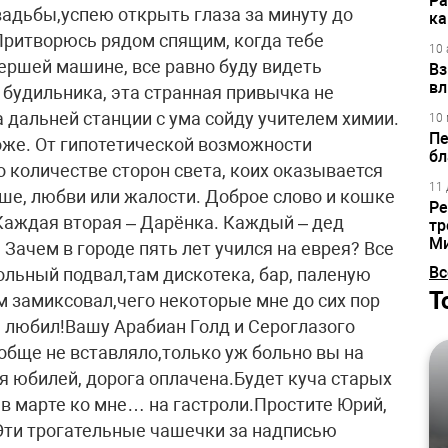
Ра
свадьбы,успею открыть глаза за минуту до
ка
.Притворюсь рядом спящим, когда тебе
10 
мершей машине, все равно буду видеть
Вз
вл
 будильника, эта странная привычка не
 дальней станции с ума сойду учителем химии.
10 
Пе
оже. От гипотетической возможности
бл
 количестве сторон света, коих оказывается
11 
ьше, любви или жалости. Доброе слово и кошке
Ре
 Каждая вторая – Дарёнка. Каждый – дед
тр
М
 Зачем в городе пять лет учился на еврея? Все
Вс
кольный подвал,там дискотека, бар, паленую
Т
м замиксовал,чего некоторые мне до сих пор
те любил!Вашу Арабиан Голд и Сероглазого
бще не вставляло,только уж больно вы на
я юбилей, дорога оплачена.Будет куча старых
е в марте ко мне… на гастроли.Простите Юрий,
*Эти трогательные чашечки за надписью