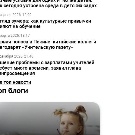
зные условия для одних и тех же детей:
к сегодня устроена среда в детских садах
апреля 2026, 12:00
гляд зумера: как культурные привычки
ияют на обучение
марта 2026, 18:17
рвая полоса в Пекине: китайские коллеги
агодарят «Учительскую газету»
декабря 2025, 21:40
шение проблемы с зарплатами учителей
ебует много времени, заявил глава
инпросвещения
е топ новости
оп блоги