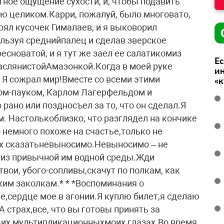
тное ощущение сухости, и, чтобы подавить
ию целиком.Карри, пожалуй, было многовато,
трял кусочек Гималаев, и я выковорил
льзуя среднийпалец и сделав зверское
сноватой, и я тут же заел ее салатикомиз
Ес
аслянистойАмазонкой.Когда в моей руке
ин
! Я сожрал мир!Вместе со всеми этими
«
ом-пауком, Карлом Лагерфельдом и
 рано или поздносъел за то, что он сделал.Я
м. Настолькоблизко, что разглядел на кончике
о немного похоже на счастье,только не
вах сказатьневыносимо.Невыносимо – не
 из привычной им водной среды.Жди
твои, убого-сопливы,скачут по полкам, как
им заколкам.* * *Воспоминания о
е,сердце мое в агонии.Я куплю билет,я сделаю
А страх,все, что вы готовы принять за
ших,мультипликационныхмоих глазах.Во время