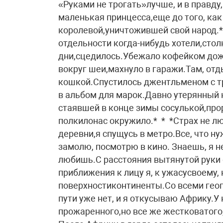
«Руками не трогать»лучше, и в правду, 
маленькая принцесса,еще до того, ка
королевой,уничтожившей свой народ.* 
отдельности когда-нибудь хотели,сто
дни,сцедилось.Убежало кофейком дож
вокруг шеи,махнуло в гаражи.Там, 
кошкой.Спустилось джентльменом с т
в альбом для марок.Давно утерянный 
стаявшей в конце зимы сосулькой,пр
полкилонас окружило.* * *Страх не лю
деревни,я спущусь в метро.Все, что н
замолю, посмотрю в кино. Знаешь, я н
любишь.С расстояния вытянутой руки 
приближения к лицу я, к ужасусвоему,
поверхностиконтиненты.Со всеми гео
пути уже нет, и я откусываю Африку.У
прожаренного,но все же жестковатого,