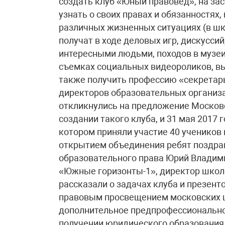
создать клуб «Юный правовед», на зас
узнать о своих правах и обязанностях
различных жизненных ситуациях (в шко
получат в ходе деловых игр, дискуссий
интересными людьми, походов в музеи.
съемках социальных видеороликов, в
также получить профессию «секретар
директоров образовательных организ
откликнулись на предложение Московс
создании такого клуба, и 31 мая 2017 
котором приняли участие 40 учеников 
открытием объединения ребят поздра
образовательного права Юрий Владим
«Южные горизонты-1», директор шко
рассказали о задачах клуба и презент
правовым просвещением московских 
дополнительное предпрофессиональное
получении юридического образования