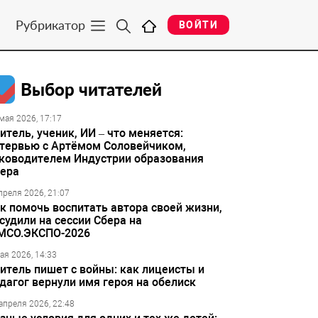
Рубрикатор
ВОЙТИ
Выбор читателей
мая 2026, 17:17
итель, ученик, ИИ – что меняется:
тервью с Артёмом Соловейчиком,
ководителем Индустрии образования
ера
преля 2026, 21:07
к помочь воспитать автора своей жизни,
судили на сессии Сбера на
МСО.ЭКСПО-2026
ая 2026, 14:33
итель пишет с войны: как лицеисты и
дагог вернули имя героя на обелиск
апреля 2026, 22:48