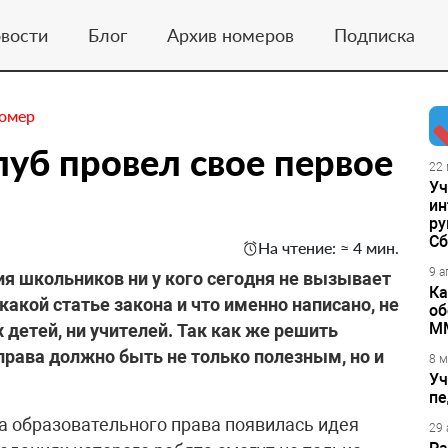
вости
Блог
Архив номеров
Подписка
номер
уб провел свое первое
22 
Уч
ин
ру
Сб
На чтение: ≈ 4 мин.
9 а
я школьников ни у кого сегодня не вызывает
Ка
какой статье закона и что именно написано, не
об
М
детей, ни учителей. Так как же решить
права должно быть не только полезным, но и
8 м
Уч
пе
ра образовательного права появилась идея
29 