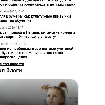
зные условия для одних и тех же детей:
к сегодня устроена среда в детских садах
апреля 2026, 12:00
гляд зумера: как культурные привычки
ияют на обучение
марта 2026, 18:17
рвая полоса в Пекине: китайские коллеги
агодарят «Учительскую газету»
декабря 2025, 21:40
шение проблемы с зарплатами учителей
ебует много времени, заявил глава
инпросвещения
е топ новости
оп блоги