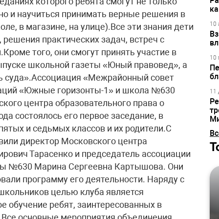
Ра
еданиях которого ребята смогут не только
ка
, но и научиться принимать верные решения в
10 
ле, в магазине, на улице).Все эти знания дети
Вз
, решения практических задач, встреч с
вл
Кроме того, они смогут принять участие в
10 
ыпуске школьной газеты «Юный правовед», а
Пе
бл
ь суда».Ассоциация «Межрайонный совет
аций «Южные горизонты-1» и школа №630
11 
Ре
кого центра образовательного права о
тр
года состоялось его первое заседание, в
М
пятых и седьмых классов и их родители.С
Вс
вили директор Московского центра
Т
ирович Тарасенко и председатель ассоциации
лы №630 Марина Сергеевна Картышова. Они
овали программу его деятельности. Наряду с
школьников целью клуба является
 обучение ребят, заинтересованных в
.Все основные мероприятия объединения