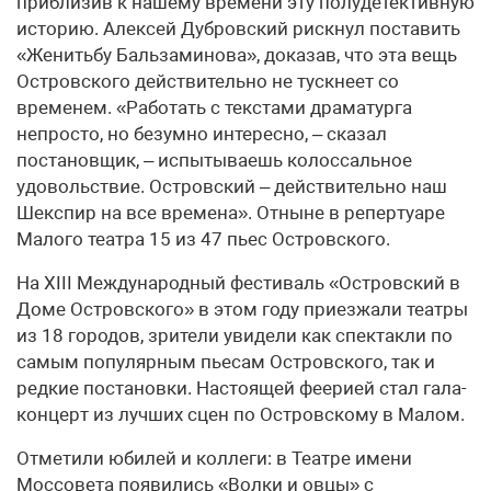
приблизив к нашему времени эту полудетективную
историю. Алексей Дубровский рискнул поставить
«Женитьбу Бальзаминова», доказав, что эта вещь
Островского действительно не тускнеет со
временем. «Работать с текстами драматурга
непросто, но безумно интересно, – сказал
постановщик, – испытываешь колоссальное
удовольствие. Островский – действительно наш
Шекспир на все времена». Отныне в репертуаре
Малого театра 15 из 47 пьес Островского.
На XIII Международный фестиваль «Островский в
Доме Островского» в этом году приезжали театры
из 18 городов, зрители увидели как спектакли по
самым популярным пьесам Островского, так и
редкие постановки. Настоящей феерией стал гала-
концерт из лучших сцен по Островскому в Малом.
Отметили юбилей и коллеги: в Театре имени
Моссовета появились «Волки и овцы» с