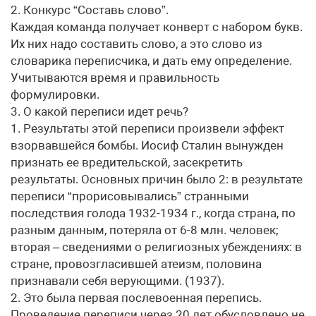
2. Конкурс “Составь слово”.
Каждая команда получает конверт с набором букв.
Их них надо составить слово, а это слово из
словарика переписчика, и дать ему определение.
Учитываются время и правильность
формулировки.
3. О какой переписи идет речь?
1. Результаты этой переписи произвели эффект
взорвавшейся бомбы. Иосиф Сталин вынужден
признать ее вредительской, засекретить
результаты. Основных причин было 2: в результате
переписи “прорисовывались” странными
последствия голода 1932-1934 г., когда страна, по
разным данным, потеряла от 6-8 млн. человек;
вторая – сведениями о религиозных убеждениях: в
стране, провозгласившей атеизм, половина
признавали себя верующими. (1937).
2. Это была первая послевоенная перепись.
Проведение переписи через 20 лет обусловлено не