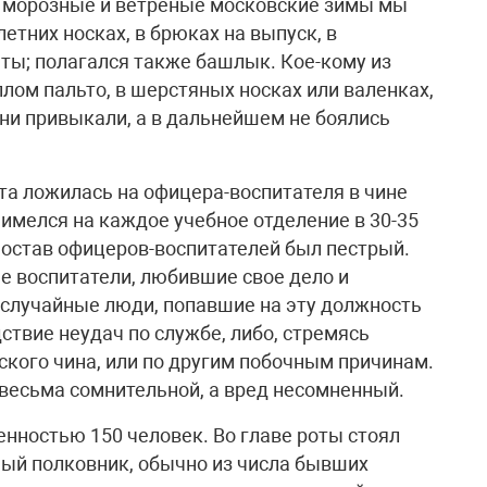
е морозные и ветреные московские зимы мы
етних носках, в брюках на выпуск, в
ты; полагался также башлык. Кое-кому из
лом пальто, в шерстяных носках или валенках,
они привыкали, а в дальнейшем не боялись
та ложилась на офицера-воспитателя в чине
имелся на каждое учебное отделение в 30-35
 Состав офицеров-воспитателей был пестрый.
е воспитатели, любившие свое дело и
 случайные люди, попавшие на эту должность
дствие неудач по службе, либо, стремясь
кого чина, или по другим побочным причинам.
 весьма сомнительной, а вред несомненный.
енностью 150 человек. Во главе роты стоял
ый полковник, обычно из числа бывших