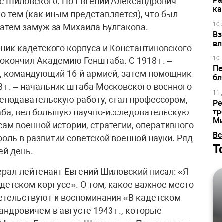
Ра
 с Шиловского. Но Евгений Александрович
ка
о тем (как иным представляется), что был
10 
тем замуж за Михаила Булгакова.
Вз
вл
ик кадетского корпуса и Константиновского
10 
 окончил Академию Генштаба. С 1918 г. –
Пе
, командующий 16-й армией, затем помощник
бл
8 г. – начальник штаба Московского военного
11 
преподавательскую работу, стал профессором,
Ре
аба, вел большую научно-исследовательскую
тр
М
сам военной истории, стратегии, оперативного
Вс
роль в развитии советской военной науки. Ряд
Т
ей день.
ерал-лейтенант Евгений Шиловский писал: «Я
детском корпусе». О том, какое важное место
детельствуют и воспоминания «В кадетском
ндровичем в августе 1943 г., которые