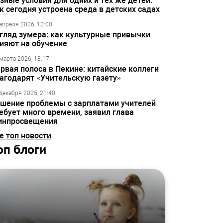
зные условия для одних и тех же детей:
к сегодня устроена среда в детских садах
апреля 2026, 12:00
гляд зумера: как культурные привычки
ияют на обучение
марта 2026, 18:17
рвая полоса в Пекине: китайские коллеги
агодарят «Учительскую газету»
декабря 2025, 21:40
шение проблемы с зарплатами учителей
ебует много времени, заявил глава
инпросвещения
е топ новости
оп блоги