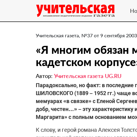
Но
Учительская газета, №37 от 9 сентября 2003
«Я многим обязан 
кадетском корпусе
Автор:
Учительская газета UG.RU
Парадоксально, но факт: в последние
ШИЛОВСКОГО (1889 – 1952 гг.) чаще в
мемуарах «в связке» с Еленой Сергеев
добр, честен…» – эту характеристику
Маргарита» с полным основанием мож
К слову, и герой романа Алексея Толс