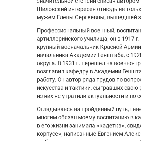
значительной степени списан автором
Шиловский интересен отнюдь не тольк
мужем Елены Сергеевны, вышедшей за
Профессиональный военный, воспитанн
артиллерийского училища, он в 1917 г.
крупный военачальник Красной Армии
начальника Академии Генштаба, с 192
округа. В 1931 г. перешел на военно-
возглавил кафедру в Академии Геншт
работу. Он автор ряда трудов по вопро
искусства и тактики, сыгравших свою 
из них не утратили актуальности и по с
Оглядываясь на пройденный путь, ген
многим обязан моему воспитанию в ка
в его жизни занимала «кадетка», сви
корпусе», написанные Евгением Алекса