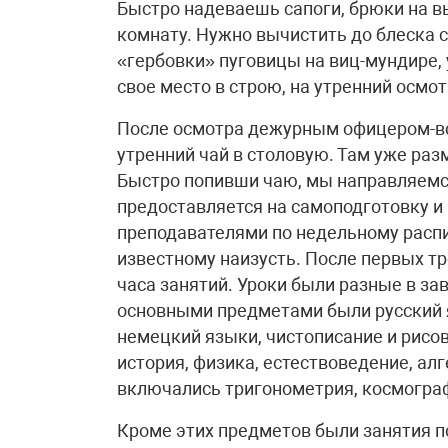
Быстро надеваешь сапоги, брюки на в
комнату. Нужно вычистить до блеска 
«гербовки» пуговицы на виц-мундире,
свое место в строю, на утренний осмот
После осмотра дежурным офицером-во
утренний чай в столовую. Там уже раз
Быстро попивши чаю, мы направляемся
предоставляется на самоподготовку и 
преподавателями по недельному распи
известному наизусть. После первых тр
часа занятий. Уроки были разные в за
основными предметами были русский я
немецкий языки, чистописание и рисов
история, физика, естествоведение, алг
включались тригонометрия, космограф
Кроме этих предметов были занятия 