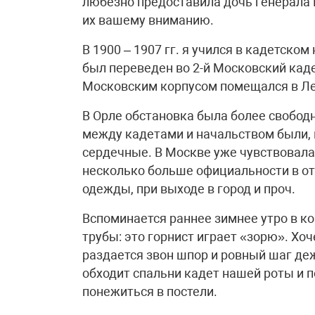
любезно предоставила дочь генерала
их вашему вниманию.
В 1900 – 1907 гг. я учился в кадетском
был переведен во 2-й Московский каде
Московским корпусом помещался в Л
В Орле обстановка была более свобод
между кадетами и начальством были, к
сердечные. В Москве уже чувствовала
несколько больше официальности в о
одежды, при выходе в город и проч.
Вспоминается раннее зимнее утро в к
трубы: это горнист играет «зорю». Хоч
раздается звон шпор и ровный шаг де
обходит спальни кадет нашей роты и 
понежиться в постели.