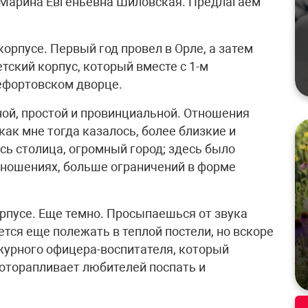
 Марина Евгеньевна Шиловская. Предлагаем
 корпусе. Первый год провел в Орле, а затем
тский корпус, который вместе с 1-м
ефортовском дворце.
ной, простой и провинциальной. Отношения
ак мне тогда казалось, более близкие и
сь столица, огромный город; здесь было
тношениях, больше ограничений в форме
орпусе. Еще темно. Просыпаешься от звука
ется еще полежать в теплой постели, но вскоре
журного офицера-воспитателя, который
поторапливает любителей поспать и