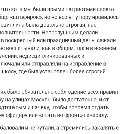
, что хотя мы были ярыми патриотами своего
бще «штафирок», но не все в ту пору нравилось
исциплина была довольно строгая, нас
исполнительности. Непослушным делали
 в воскресный или праздничный день, сажали
ас воспитывали, как в общем, так и в военном
учении, недисциплинированных и
лючали или отправляли на исправление в
школу, где был установлен более строгий
них было обязательно соблюдение всех правил
ру на улицах Москвы было достаточно, и от
одтянутым и начеку, чтобы вовремя отдать
 офицеру или «стать во фронт» генералу.
баловали и не кутали, а стремились закалять с