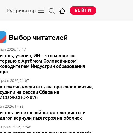
Рубрикатор
ВОЙТИ
Выбор читателей
мая 2026, 17:17
итель, ученик, ИИ – что меняется:
тервью с Артёмом Соловейчиком,
ководителем Индустрии образования
ера
преля 2026, 21:07
к помочь воспитать автора своей жизни,
судили на сессии Сбера на
МСО.ЭКСПО-2026
ая 2026, 14:33
итель пишет с войны: как лицеисты и
дагог вернули имя героя на обелиск
апреля 2026, 22:48