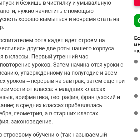
ыпуск и бежишь в чистилку и умывальную
сапоги, нужно начистить с помощью
 успеть хорошо вымыться и вовремя стать на
р.
Ес
спитателем рота кадет идет строем на
ин
местились другие две роты нашего корпуса.
«
 в классы. Первый утренний час
повторение уроков. Затем начинаются уроки с
санию, утвержденному на полугодие и всем
ех уроков – перерыв на завтрак, затем еще три
висимости от класса: в младших классах
зык, арифметика, география, французский и
ание; в средних классах прибавлялась
ебра, геометрия, а в старших классах
ия, законоведение.
по строевому обучению (так называемый