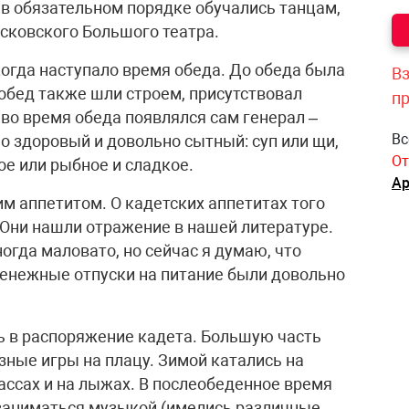
 в обязательном порядке обучались танцам,
сковского Большого театра.
 когда наступало время обеда. До обеда была
Вз
обед также шли строем, присутствовал
п
во время обеда появлялся сам генерал –
Вс
но здоровый и довольно сытный: суп или щи,
От
ое или рыбное и сладкое.
Ар
м аппетитом. О кадетских аппетитах того
Они нашли отражение в нашей литературе.
огда маловато, но сейчас я думаю, что
 денежные отпуски на питание были довольно
ь в распоряжение кадета. Большую часть
зные игры на плацу. Зимой катались на
лассах и на лыжах. В послеобеденное время
 заниматься музыкой (имелись различные