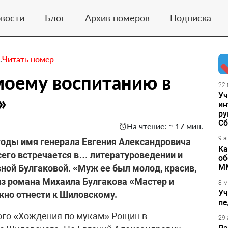
вости
Блог
Архив номеров
Подписка
.
Читать номер
моему воспитанию в
22 
Уч
»
ин
ру
Сб
На чтение: ≈ 17 мин.
9 а
 годы имя генерала Евгения Александровича
Ка
сего встречается в… литературоведении и
об
М
ной Булгаковой. «Муж ее был молод, красив,
 из романа Михаила Булгакова «Мастер и
8 м
Уч
но отнести к Шиловскому.
пе
того «Хождения по мукам» Рощин в
29 