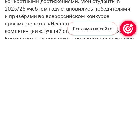
конкретными достижениями. Мои студенты в
2025/26 учебном году становились победителями
и призёрами во всероссийском конкурсе
профмастерства «Нефтегазовый Олимп» по
Реклама на сайте
компетенции «Лучший оператор по добыче газа».
Кроме того, они неоднократно занимали призовые
места в научно-практических конференциях. Когда
обучающийся побеждает в профессиональном
конкурсе или успешно выступает на конференции,
это становится подтверждением, что он готов к
серьёзным задачам и способен уверенно
проявлять себя в профессиональной среде.
Собственное участие в конкурсе
профессионального мастерства «Мастер года» я
рассматриваю не только как возможность
проверить себя, но и как способ
профессионального развития. Для меня это ещё
источник новых идей, новых смыслов и нового