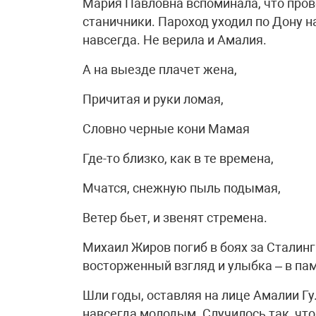
Мария Павловна вспоминала, что пров
станичники. Пароход уходил по Дону на
навсегда. Не верила и Амалия.
А на выезде плачет жена,
Причитая и руки ломая,
Словно черные кони Мамая
Где-то близко, как в те времена,
Мчатся, снежную пыль подымая,
Ветер бьет, и звенят стремена.
Михаил Жиров погиб в боях за Сталингр
восторженный взгляд и улыбка – в па
Шли годы, оставляя на лице Амалии Гул
навсегда молодым. Случилось так, что