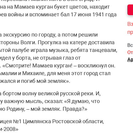
на на Мамаев курган букет цветов, находит
ев войны и вспоминает бал 17 июня 1941 года
Вз
п
 экскурсию по городу, а потом решили
стороны Волги. Прогулка на катере доставила
Вс
той палубе играла музыка, ребята танцевали,
От
дел у борта, не отрывая глаз от
Ар
 «Смотрите! Мамаев курган! – воскликнул он.
Амалии и Михаиле, для меня этот город стал
ажался и погиб мой земляк».
 бортом волну великой русской реки. И,
у важную мысль, сказал: «Я думаю, что
ю Родину, – мой земляк. Правда?»
ицея №1 Цимлянска Ростовской области,
и-2008»