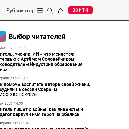
Рубрикатор
ВОЙТИ
Выбор читателей
мая 2026, 17:17
итель, ученик, ИИ – что меняется:
тервью с Артёмом Соловейчиком,
ководителем Индустрии образования
ера
преля 2026, 21:07
к помочь воспитать автора своей жизни,
судили на сессии Сбера на
МСО.ЭКСПО-2026
ая 2026, 14:33
итель пишет с войны: как лицеисты и
дагог вернули имя героя на обелиск
апреля 2026, 22:48