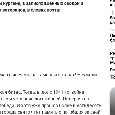
Ра
 кургане, в записях военных сводок и
ка
 ветеранов, в словах поэта:
10 
Вз
вл
10 
Пе
бл
11 
Ре
тр
М
Вс
 имен высечено на каменных стенах! Неужели
Т
ая битва. Тогда, в июле 1941-го, война
 тысяч человеческих жизней. Невероятно
победа. И хотя уже прошло более шестидесяти
 города свято чтят память о погибших за свой