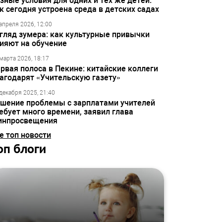
зные условия для одних и тех же детей:
к сегодня устроена среда в детских садах
апреля 2026, 12:00
гляд зумера: как культурные привычки
ияют на обучение
марта 2026, 18:17
рвая полоса в Пекине: китайские коллеги
агодарят «Учительскую газету»
декабря 2025, 21:40
шение проблемы с зарплатами учителей
ебует много времени, заявил глава
инпросвещения
е топ новости
оп блоги