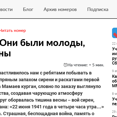
вости
Блог
Архив номеров
Подписка
Читать номер
 Они были молоды,
22 
Уч
ены
ин
ру
Сб
На чтение: ≈ 5 мин.
9 а
частливилось нам с ребятами побывать в
Ка
с пряным запахом сирени и раскатами первой
об
М
 Мамаев курган, словно по заказу выглянуло
иства, создавая чарующую атмосферу
8 м
Уч
руг оборвалась тишина весны – вой сирен,
пе
ана: «22 июня 1941 года в четыре часа утра…»
29 
а. Страшная, беспощадная война, память о