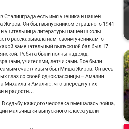
ов Сталинграда есть имя ученика и нашей
 Жиров. Он был выпускником страшного 1941
а и учительница литературы нашей школы
сто рассказывала нам, своим ученикам, о
 какой замечательный выпускной бал был 17
янской. Ребята были полны надежд,
врачами, учителями, летчиками. Все были
о самым счастливым был Миша Жиров. Он весь
ных глаз со своей одноклассницы – Амалии
на Михаила и Амалию, что впереди у них
ви и радости…
 В судьбу каждого человека вмешалась война,
один мальчишки выпускного класса ушли