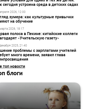
зные условия для одних и тех же детей:
к сегодня устроена среда в детских садах
апреля 2026, 12:00
гляд зумера: как культурные привычки
ияют на обучение
марта 2026, 18:17
рвая полоса в Пекине: китайские коллеги
агодарят «Учительскую газету»
декабря 2025, 21:40
шение проблемы с зарплатами учителей
ебует много времени, заявил глава
инпросвещения
е топ новости
оп блоги