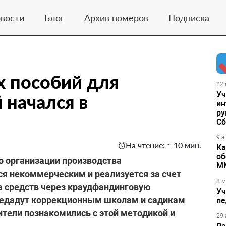
вости
Блог
Архив номеров
Подписка
х пособий для
22 
Уч
 начался в
ин
ру
Сб
9 а
На чтение: ≈ 10 мин.
Ка
об
по организации производства
М
я некоммерческим и реализуется за счет
8 м
а средств через краудфандинговую
Уч
редадут коррекционным школам и садикам
пе
ители познакомились с этой методикой и
29 