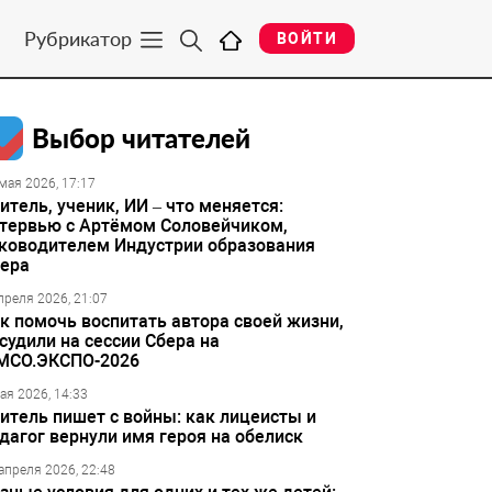
Рубрикатор
ВОЙТИ
Выбор читателей
мая 2026, 17:17
итель, ученик, ИИ – что меняется:
тервью с Артёмом Соловейчиком,
ководителем Индустрии образования
ера
преля 2026, 21:07
к помочь воспитать автора своей жизни,
судили на сессии Сбера на
МСО.ЭКСПО-2026
ая 2026, 14:33
итель пишет с войны: как лицеисты и
дагог вернули имя героя на обелиск
апреля 2026, 22:48