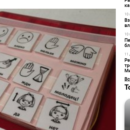
Ра
ка
10 
Вз
вл
10 
Пе
бл
11 
Ре
тр
М
Вс
Т