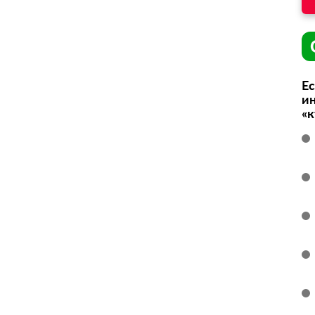
Ес
ин
«