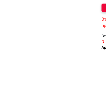
Вз
п
Вс
От
Ар