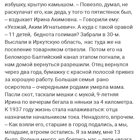
избушку, крытую камышом. – Повезло, думал, не
раскулачат его, как деда, у того-то пятистенок был,
– вздыхает Ирина Акимовна. – Говорили ему:
«Уезжай, Аким Игнатьевич». А куда с такой оравой
– 11 детей, беднота голимая? Забрали в 30-м.
Выслали в Иркутскую область, нас туда же на
поселение товарняком отвезли. Потом его на
Беломоро-Балтийский канал этапом погнали, а
нам домой вернуться разрешили. Отец вернулся
через два года, бумажку с красной полосой привез
за хорошую работу. Большая семья рано
осиротела – очередными родами умерла мама.
Пасли скот, таскали мешки с мукой, 9-летняя
Ирина по вечерам бегала в няньки за 4 километра.
К 1937 году жизнь стала налаживаться: отца
назначили начальником тока. Ненадолго, впрочем.
– Как взяли его, старшие в город подались, а мы,
младшие, втроем остались. Я за маму, мне 13
было. Родных много, но боялись нас – дети «врага