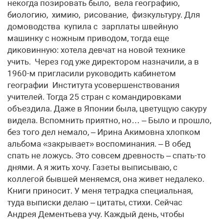
некогда позировать было, вела географию,
биологию, химию, рисование, физкультуру. Для
домоводства купила с зарплаты швейную
машинку с ножным приводом, тогда еще
диковинную: хотела девчат на новой технике
учить. Через год уже директором назначили, а в
1960-м пригласили руководить кабинетом
географии Института усовершенствования
учителей. Тогда 25 стран с командировками
объездила. Даже в Японии была, цветущую сакуру
видела. Вспомнить приятно, но… – Было и прошло,
без того дел немало, – Ирина Акимовна хлопком
альбома «закрывает» воспоминания. – В обед
спать не ложусь. Это совсем древность – спать-то
днями. А я жить хочу. Газеты выписываю, с
коллегой бывшей меняемся, она живет недалеко.
Книги приносит. У меня тетрадка специальная,
туда выписки делаю – цитаты, стихи. Сейчас
Андрея Дементьева учу. Каждый день, чтобы