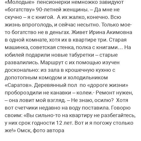
«Молодые» пенсионерки немножко завидуют
«богатству» 90-летней женщины. – Да мне не
скучно – я с книгой. А их жалко, конечно. Всю
жизнь впроголодь, и сейчас несытно. Только мое-
то богатство не в деньгах. Живет Ирина Акимовна
в одной комнате, хотя их в квартире три. Старая
машинка, советская стенка, полка с книгами… На
юбилей подарили новые табуретки – старые
развалились. Маршрут с их помощью изучен
досконально: из зала в крошечную кухню с
допотопным комодом и холодильником
«Саратов». Деревянный пол по «дороге жизни»
пробороздили не канавки – колеи.- Ремонт нужен,
– она ловит мой взгляд. – Не знаю, осилю? Хотя
вот счетчики недавно на воду поставила. Говорю
своим: «Вы сильно-то на квартиру не разбегайтесь,
у них срок годности 12 лет. Вот и я погожу столько
же!» Омск, фото автора