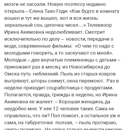
мозги не засохли. Новую поэтессу недавно
открыла – Елена Тахо-Годи: «Как будто в комнату
вошел и тут же вышел, вот и вся жизнь:
зеркальный сон, цепочка чисел…» Телевизор
Ирина Акимовна недолюбливает. Смотрит
исключительно по делу – новости, передачи о
моде, современные фильмы: «О чем-то надо с
молодыми говорить, а то заскучают со мной».
Молодые – две внучатые племянницы с детьми –
приезжают раз в месяц: из Новосибирска до
Омска путь неблизкий. Пыль из старых ковров
вытряхнут, шторы снимут, окна перемоют. Раз в
неделю приходит соцработница с продуктами.
Полагается, правда, трижды в неделю, но Ирина
Акимовна ее жалеет: – Хорошая женщина, да
неудобно мне. У нее 12 человек таких. Сама не
справлюсь, что ли? Пол помоет, а остальное уж я
сама, на табуреточке ползая, – пыль протираю,
цветы поливаю. На улицу только вывести некому.