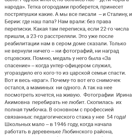
народа». Тетка огородами проберется, принесет
постряпушки какие. А мы все писали – и Сталину, и
Берии: где наш папа? Нам врали: без права
переписки. Какая там переписка, если 22-го числа
пришли, а 23-го расстреляли. Это уже после
реабилитации нам в сером доме сказали. Только
не вернули ничего – ни фотографий, ни наград
отцовских. Помню, медаль у него была «За
спасение» – когда унтер-офицером служил,
угораздило его кого-то из царской семьи спасти.
Вот и весь «враг». Почему-то вот его снимочек
остался, а маминых ни одного. А так на нее
посмотреть хочется, на живую. Фотографии Ирина
Акимовна перебирать не любит. Скопилась их
полная тумбочка. В основном с профессией
связанных: педагогического стажа у нее 54 года!
Школьных мало – в 1946 году, когда начала
работать в деревеньке Любинского района,