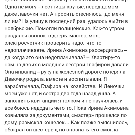
Одна не могу – лестницы крутые, перед домом
даже лавочки нет. А просить стесняюсь, до меня
ли им? На улицу в последний раз удалось выйти в
ноябрьские. Помогли полицейские. Как-то утром
раздался звонок в дверь: мастер, мол,
электросчетчик проверить надо, что-то
недоплачиваете. Ирина Акимовна рассердилась –
да когда это она недоплачивала? – Квартиру-то
нам на двоих с младшей сестрой Глафирой давали.
Она инвалид – руку на железной дороге потеряла.
Девочку родила, вместе и воспитывали. Я
зарабатывала, Глафира на хозяйстве. И Леночки
моей уже нет, и сестра два года назад ушла. А
заполнять квитанции я толком и не научилась, и
все боюсь недодать чего-то. Пока Ирина Акимовна
ковыляла за документами, «мастер» прошелся по
дому, разыскал кошелек… Как позже выяснилось,
обокрал он шестерых, но опознать его смогла