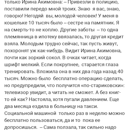
только Ирина Акимовна: – Привезли в полицию,
поставили передо мной троих. Знаю я вас, знаю,
говорю! Негодяй вы, молодой человек! У меня в
кошельке 10 тысяч было – сестре на памятник. Я
на смерть-то не коплю. Другие заботы – то одна
племянница в ипотеку ввязалась, то другая кредит
взяла. Молодым трудно сейчас, так пусть живут,
похоронят уж как-нибудь. Видит Ирина Акимовна,
почти как зоркий сокол. В очках читает, когда
шрифт мелкий. Если покрупнее, старается глаза
тренировать. Вложила она в них два года назад 40
тысяч. Можно было бесплатно операцию сделать,
но предупредили, что получится «по-стариковски»:
телевизор увидит, а читать не сможет. А без книг-
то ей как? Настояла, хотя пугали давлением. Еще
два месяца ездила в больницу на такси.
Социальной машиной только раз в неделю можно
бесплатно пользоваться, да и то пока ее
допросишься. – Сама ползала, так сильно надо