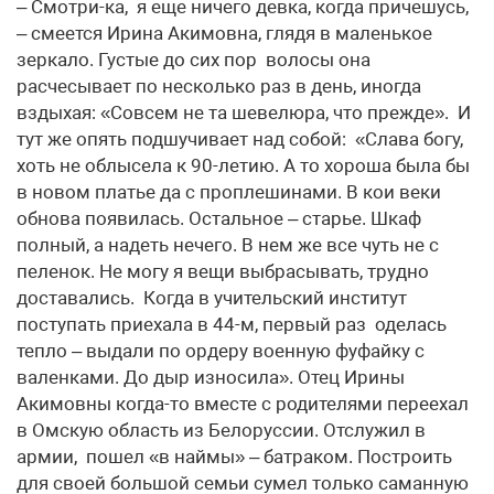
– Смотри-ка, я еще ничего девка, когда причешусь,
– смеется Ирина Акимовна, глядя в маленькое
зеркало. Густые до сих пор волосы она
расчесывает по несколько раз в день, иногда
вздыхая: «Совсем не та шевелюра, что прежде». И
тут же опять подшучивает над собой: «Слава богу,
хоть не облысела к 90-летию. А то хороша была бы
в новом платье да с проплешинами. В кои веки
обнова появилась. Остальное – старье. Шкаф
полный, а надеть нечего. В нем же все чуть не с
пеленок. Не могу я вещи выбрасывать, трудно
доставались. Когда в учительский институт
поступать приехала в 44-м, первый раз оделась
тепло – выдали по ордеру военную фуфайку с
валенками. До дыр износила». Отец Ирины
Акимовны когда-то вместе с родителями переехал
в Омскую область из Белоруссии. Отслужил в
армии, пошел «в наймы» – батраком. Построить
для своей большой семьи сумел только саманную