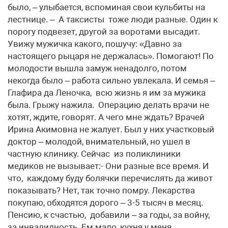
было, – улыбается, вспоминая свои кульбиты на
лестнице. – А таксисты тоже люди разные. Один к
порогу подвезет, другой за воротами высадит.
Увижу мужичка какого, пошучу: «Давно за
настоящего рыцаря не держалась». Помогают! По
молодости вышла замуж ненадолго, потом
некогда было – работа сильно увлекала. И семья –
Глафира да Леночка, всю жизнь я им за мужика
была. Грыжу нажила. Операцию делать врачи не
хотят, ждите, говорят. А чего мне ждать? Врачей
Ирина Акимовна не жалует. Был у них участковый
доктор – молодой, внимательный, но ушел в
частную клинику. Сейчас из поликлиники
медиков не вызывает:- Они разные все время. И
что, каждому буду болячки перечислять да живот
показывать? Нет, так точно помру. Лекарства
покупаю, обходятся дорого – 3-5 тысяч в месяц.
Пенсию, к счастью, добавили – за годы, за войну,
за инвалидность. Ем мало, кухня у меня