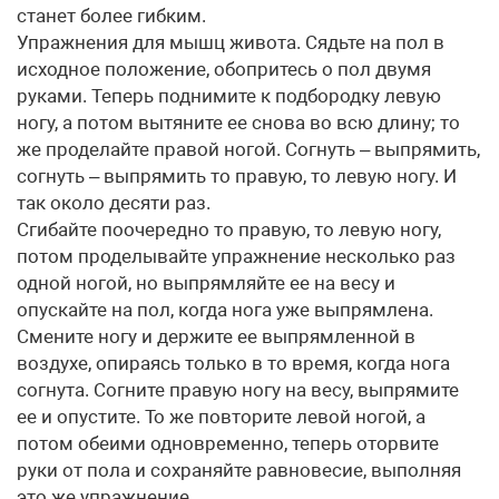
станет более гибким.
Упражнения для мышц живота. Сядьте на пол в
исходное положение, обопритесь о пол двумя
руками. Теперь поднимите к подбородку левую
ногу, а потом вытяните ее снова во всю длину; то
же проделайте правой ногой. Согнуть – выпрямить,
согнуть – выпрямить то правую, то левую ногу. И
так около десяти раз.
Сгибайте поочередно то правую, то левую ногу,
потом проделывайте упражнение несколько раз
одной ногой, но выпрямляйте ее на весу и
опускайте на пол, когда нога уже выпрямлена.
Смените ногу и держите ее выпрямленной в
воздухе, опираясь только в то время, когда нога
согнута. Согните правую ногу на весу, выпрямите
ее и опустите. То же повторите левой ногой, а
потом обеими одновременно, теперь оторвите
руки от пола и сохраняйте равновесие, выполняя
это же упражнение.