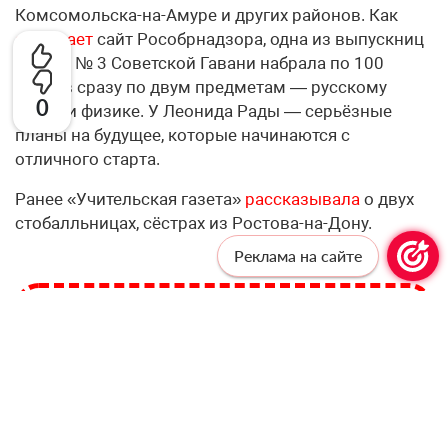
Комсомольска-на-Амуре и других районов. Как
сообщает
сайт Рособрнадзора, одна из выпускниц
школы № 3 Советской Гавани набрала по 100
баллов сразу по двум предметам — русскому
0
языку и физике. У Леонида Рады — серьёзные
планы на будущее, которые начинаются с
отличного старта.
Ранее «Учительская газета»
рассказывала
о двух
стобалльницах, сёстрах из Ростова-на-Дону.
Реклама на сайте
Профессионалам —
профессиональную рассылку!
Подпишитесь, чтобы получать актуальные
новости и специальные предложения от
«Учительской газеты», не выходя из
почтового ящика