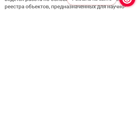
реестра объектов, предназначенных для научно-
популярного туризма. В настоящий момент
перечень уже насчитывает более 1,3 тысячи
объектов, доступных для широкой аудитории.
Особый акцент делается на взаимодействии с
региональными властями. В частности, в 2025 году
был впервые проведён проектный акселератор по
данному направлению, объединивший 57
субъектов России, где участники проработали идеи
и сформировали «дорожные карты» для развития
туризма в своих территориях.
В числе субъектов, демонстрирующих лидерские
позиции в развитии научно-популярного туризма,
названы Санкт-Петербург, республики Тыва,
Башкортостан и Саха, Краснодарский,
Красноярский, Пермский и Ставропольский края, а
также Амурская, Архангельская, Иркутская,
Нижегородская, Рязанская, Самарская и