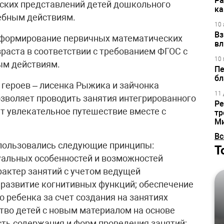
Ра
ских представлений детей дошкольного
ка
ебным действиям.
10 
Вз
 формирование первичных математических
вл
раста в соответствии с требованием ФГОС с
10 
ым действиям.
Пе
бл
 героев – лисенка Рыжика и зайчонка
11 
озволяет проводить занятия интегрированного
Ре
т увлекательное путешествие вместе с
тр
М
Вс
пользовались следующие принципы:
Т
уальных особенностей и возможностей
рактер занятий с учетом ведущей
; развитие когнитивных функций; обеспечение
 ребенка за счет создания на занятиях
ство детей с новым материалом на основе
сть содержания и форм проведения занятий;