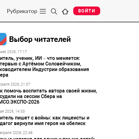
Рубрикатор
ВОЙТИ
Выбор читателей
мая 2026, 17:17
итель, ученик, ИИ – что меняется:
тервью с Артёмом Соловейчиком,
ководителем Индустрии образования
ера
преля 2026, 21:07
к помочь воспитать автора своей жизни,
судили на сессии Сбера на
МСО.ЭКСПО-2026
ая 2026, 14:33
итель пишет с войны: как лицеисты и
дагог вернули имя героя на обелиск
апреля 2026, 22:48