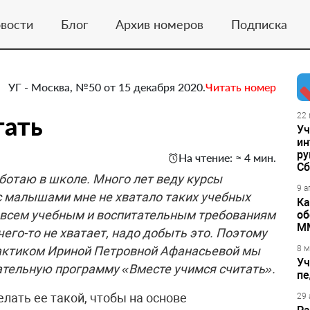
вости
Блог
Архив номеров
Подписка
УГ - Москва, №50 от 15 декабря 2020.
Читать номер
тать
22 
Уч
ин
ру
На чтение: ≈ 4 мин.
Сб
ботаю в школе. Много лет веду курсы
9 а
с малышами мне не хватало таких учебных
Ка
и всем учебным и воспитательным требованиям
об
М
чего-то не хватает, надо добыть это. Поэтому
рактиком Ириной Петровной Афанасьевой мы
8 м
Уч
ательную программу «Вместе учимся считать».
пе
лать ее такой, чтобы на основе
29 