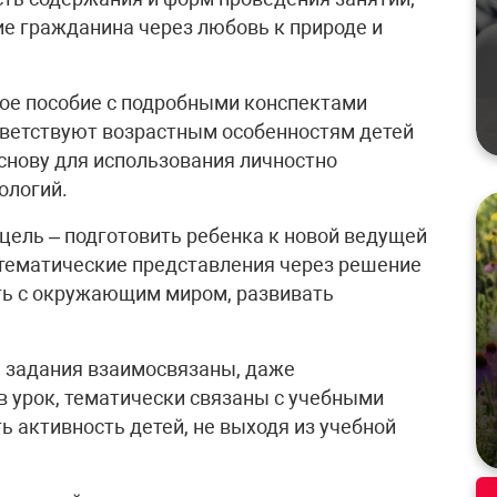
ие гражданина через любовь к природе и
ое пособие с подробными конспектами
тветствуют возрастным особенностям детей
снову для использования личностно
ологий.
цель – подготовить ребенка к новой ведущей
атематические представления через решение
ть с окружающим миром, развивать
е задания взаимо­связаны, даже
 урок, тематически связаны с учебными
 активность детей, не выходя из учебной