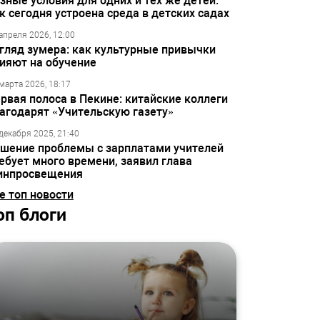
зные условия для одних и тех же детей:
к сегодня устроена среда в детских садах
апреля 2026, 12:00
гляд зумера: как культурные привычки
ияют на обучение
марта 2026, 18:17
рвая полоса в Пекине: китайские коллеги
агодарят «Учительскую газету»
декабря 2025, 21:40
шение проблемы с зарплатами учителей
ебует много времени, заявил глава
инпросвещения
е топ новости
оп блоги