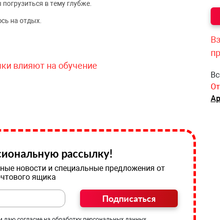
 погрузиться в тему глубже.
сь на отдых.
Вз
п
чки влияют на обучение
Вс
От
Ар
иональную рассылку!
ные новости и специальные предложения от
очтового ящика
Подписаться
и даю согласие на обработку персональных данных