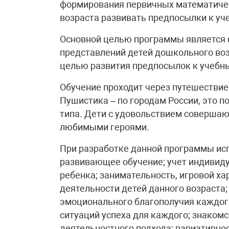
формирования первичных математиче
возраста развивать предпосылки к уч
Основной целью программы является
представлений детей дошкольного воз
целью развития предпосылок к учебн
Обучение проходит через путешествие
Пушистика – по городам России, это п
типа. Дети с удовольствием совершаю
любимыми героями.
При разработке данной программы ис
развивающее обучение; учет индивид
ребенка; занимательность, игровой ха
деятельности детей данного возраста
эмоционального благополучия каждого
ситуаций успеха для каждого; знаком
деятельностного подхода; вариативно