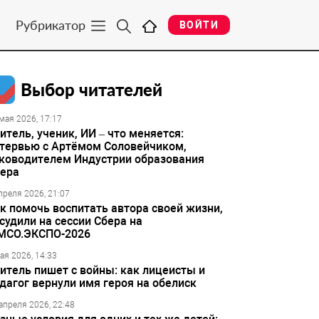
Рубрикатор
ВОЙТИ
Выбор читателей
мая 2026, 17:17
итель, ученик, ИИ – что меняется:
тервью с Артёмом Соловейчиком,
ководителем Индустрии образования
ера
преля 2026, 21:07
к помочь воспитать автора своей жизни,
судили на сессии Сбера на
МСО.ЭКСПО-2026
ая 2026, 14:33
итель пишет с войны: как лицеисты и
дагог вернули имя героя на обелиск
апреля 2026, 22:48