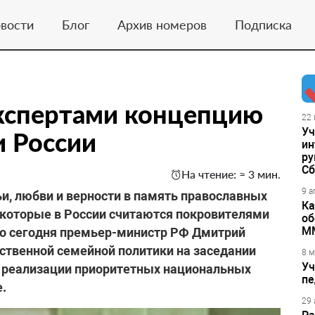
вости
Блог
Архив номеров
Подписка
экспертами концепцию
22 
Уч
и России
ин
ру
Сб
На чтение: ≈ 3 мин.
9 а
и, любви и верности в память православных
Ка
 которые в России считаются покровителями
об
М
но сегодня премьер-министр РФ Дмитрий
ственной семейной политики на заседании
8 м
Уч
о реализации приоритетных национальных
пе
.
29 