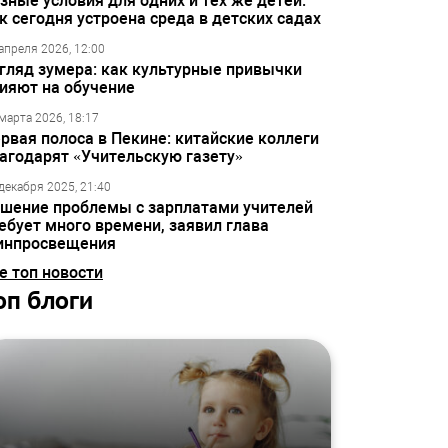
зные условия для одних и тех же детей:
к сегодня устроена среда в детских садах
апреля 2026, 12:00
гляд зумера: как культурные привычки
ияют на обучение
марта 2026, 18:17
рвая полоса в Пекине: китайские коллеги
агодарят «Учительскую газету»
декабря 2025, 21:40
шение проблемы с зарплатами учителей
ебует много времени, заявил глава
инпросвещения
е топ новости
оп блоги