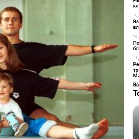
Ра
ка
10 
Вз
вл
10 
Пе
бл
11 
Ре
тр
М
Вс
Т