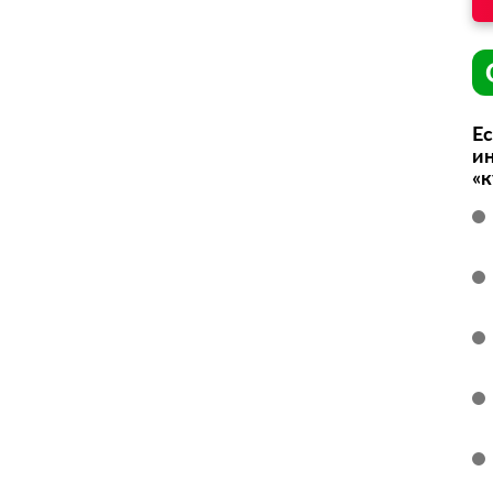
Ес
ин
«