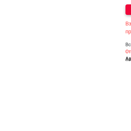
Вз
п
Вс
От
Ар