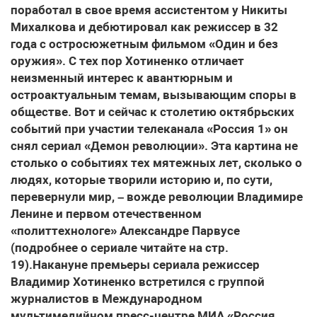
поработал в свое время ассистентом у Никиты
Михалкова и дебютировал как режиссер в 32
года с остросюжетным фильмом «Один и без
оружия». С тех пор Хотиненко отличает
неизменный интерес к авантюрным и
остроактуальным темам, вызывающим споры в
обществе. Вот и сейчас к столетию октябрьских
событий при участии телеканала «Россия 1» он
снял сериал «Демон революции». Эта картина не
столько о событиях тех мятежных лет, сколько о
людях, которые творили историю и, по сути,
перевернули мир, – вожде революции Владимире
Ленине и первом отечественном
«политтехнологе» Александре Парвусе
(подробнее о сериале читайте на стр.
19).Накануне премьеры сериала режиссер
Владимир Хотиненко встретился с группой
журналистов в Международном
мультимедийном пресс-центре МИА «Россия