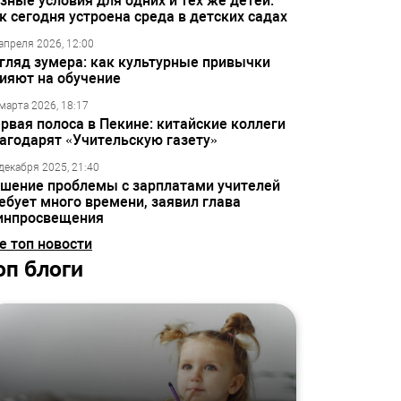
зные условия для одних и тех же детей:
к сегодня устроена среда в детских садах
апреля 2026, 12:00
гляд зумера: как культурные привычки
ияют на обучение
марта 2026, 18:17
рвая полоса в Пекине: китайские коллеги
агодарят «Учительскую газету»
декабря 2025, 21:40
шение проблемы с зарплатами учителей
ебует много времени, заявил глава
инпросвещения
е топ новости
оп блоги