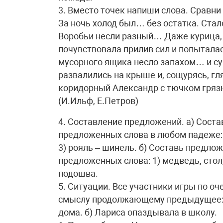
3. Вместо точек напиши слова. Сравни 
За ночь холод был… без остатка. Стало
Воробьи несли разный… Даже курица, 
почувствовала прилив сил и попытала
мусорного ящика несло запахом… и су
развалились на крыше и, сощурясь, гл
коридорный Александр с тючком грязн
(И.Ильф, Е.Петров)
4. Составление предложений. а) Сост
предложенных слова в любом падеже: 1
3) рояль – шинель. б) Составь предлож
предложенных слова: 1) медведь, стол, 
подошва.
5. Ситуации. Все участники игры по о
смыслу продолжающему предыдущее: 
дома. б) Лариса опаздывала в школу.