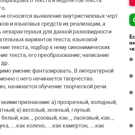
 образцового текста и недочетов текста
го.
чи относится выявление внутристилевых черт
ков и языковых средств их реализации, а
ь нехарактерных для данной разновидности
Ес
чательных вариантов текста; языковой
ин
ение текста, подбор к нему синонимических
«
ие текста, его преобразование; написание
 др.
имо умение фантазировать. В литературной
менно с него начинается творчество.
ю, начинается обучение творческой речи.
такими признаками: а) прозрачный, холодный,
тный; в) веселый, зеленый, глупый.
белый, как.., розовый, как.., ласковый, как..,
рука, …как колено, …как камертон, …как