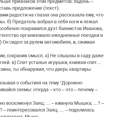
льше признаков этих предметов: ладонь –
оставь предложение (текст).
ами радости на глазах она рассказала ему, что
ы. б) Предатель вобрал в себя ноги и лежал
 особенно понравился дуэт баянистов Иванова,
агентство организовало ежедневные поездки в
) Он сидел за рулем автомобиля, и, сжимая
ии, сохранив смысл. а) Не слышны в саду даже
тлей. в) Спят усталые игрушки, книжки спят…
зина, ты обнаружил, что дверь квартиры
азывая о событиях на тему “Дорожно-
вайся схемы: откуда – кто – что – почему –
нно воскликнул Заяц; … – кивнула Мышка; …? –
? – поинтересовался Заяц; … – поделилась
брадовалась Мышь.