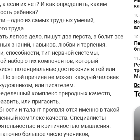
Ра
, а если их нет? И как определить, каким
ка
ость ребенка?
10 
и – одно из самых трудных умений,
Вз
вл
го труда.
ать легкое дело, пишут два перста, а болит все
10 
Пе
нных знаний, навыков, любви и терпения.
бл
, способности, тип нервной системы,
11 
вой набор этих компонентов, который
Ре
ависят потенциальные достижения в той или
тр
М
и. По этой причине не может каждый человек
 художником, или писателем.
Вс
Т
ределенный комплекс природных качеств,
азвить, или пригасить.
бности и талант проявляются именно в такой
ленный комплекс качеств. Специалисты
тоятельностью и критичностью мышления.
статочно большое число учеников,