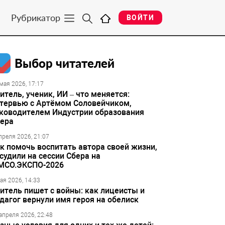
Рубрикатор
ВОЙТИ
Выбор читателей
мая 2026, 17:17
итель, ученик, ИИ – что меняется:
тервью с Артёмом Соловейчиком,
ководителем Индустрии образования
ера
преля 2026, 21:07
к помочь воспитать автора своей жизни,
судили на сессии Сбера на
МСО.ЭКСПО-2026
ая 2026, 14:33
итель пишет с войны: как лицеисты и
дагог вернули имя героя на обелиск
апреля 2026, 22:48