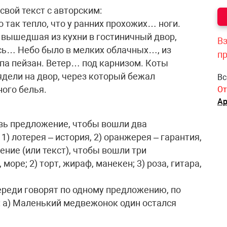
свой текст с авторским:
 так тепло, что у ранних прохожих… ноги.
вышедшая из кухни в гостиничный двор,
Вз
сь… Небо было в мелких облачных…, из
п
па пейзан. Ветер… под карнизом. Коты
ядели на двор, через который бежал
Вс
ого белья.
От
Ар
авь предложение, чтобы вошли два
) лотерея – история, 2) оранжерея – гарантия,
ение (или текст), чтобы вошли три
море; 2) торт, жираф, манекен; 3) роза, гитара,
череди говорят по одному предложению, по
а) Маленький медвежонок один остался