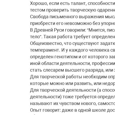
Хорошо, если есть талант, способности
тестом проверить творческую одаренн
Свобода письменного выражения мысл
приобрести его невозможно без упорно
В Древней Руси говорили: “Мнится, пис
тело”. Такая работа требует определе
Общеизвестно, что существуют задатки
темперамент. И у каждого человека с
определен генотипом и от которого з
иной области деятельности, професси
стать слесарем высшего разряда, или
Для творческой работы необходим оп
которые можно или развить, или недор
Для творческой деятельности (а спосо
деятельности) тоже требуется опреде
называют их чувством нового, самос
Опыт говорит: даже в одной школе до