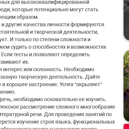
жных для высококвалифицированной
люди, которые потенциально могут стать
вующим образом.
и и другие качества личности формируются
стоятельной и творческой деятельности,
кт. И только по степени сложности и
жем судить о способностях и возможностях
! Если тесты и позволяют определить
азвивают их.
я интерес или склонность. Необходимо
разную творческую деятельность. Дайте
е в хорошее настроение. Успех “окрыляет”
ечению.
ечь, необходимо основательно ее изучить.
лексное рассмотрение сложного многообразия
тературной речи. Для проведения занятий по
берется изучение строя языка, функциональных