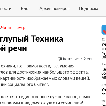
вости
Блог
Архив номеров
Подписка
.
Читать номер
 глупый Техника
22 
Уч
ой речи
ин
ру
Сб
На чтение: ≈ 9 мин.
9 а
ехники, т.е. грамотности, т.е. умения
Ка
слов для достижения наибольшего эффекта,
об
М
и картинности изображаемых словами вещей,
ний социального бытия”.
8 м
Уч
пе
дается то единственное нужное слово, самое-
29 
 знакомы каждому: ох уж эти сочинения!