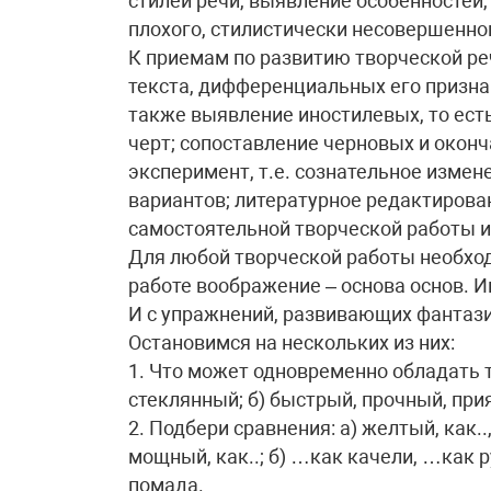
стилей речи, выявление особенностей,
плохого, стилистически несовершенно
К приемам по развитию творческой ре
текста, дифференциальных его призна
также выявление иностилевых, то ест
черт; сопоставление черновых и окон
эксперимент, т.е. сознательное измен
вариантов; литературное редактирован
самостоятельной творческой работы и
Для любой творческой работы необход
работе воображение – основа основ. И
И с упражнений, развивающих фантази
Остановимся на нескольких из них:
1. Что может одновременно обладать 
стеклянный; б) быстрый, прочный, прия
2. Подбери сравнения: а) желтый, как.., 
мощный, как..; б) …как качели, …как 
помада.