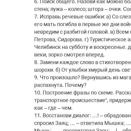
6. Поиск общего. Назови как можно бо
стена; лужа – колесо; штора – очки. С
7. Исправь речевые ошибки: а) Со слез
его мать погибла в первые же дни войн
невредим с разбитой головой. в) Всем
Петрова, Сидорова. г) Туристическое 
Челябинск на субботу и воскресенье. д
веки, зорко смотрел вперед.
8. Замени каждое слово в стихотворен
шорохи. б) От улыбки хмурый день све
9. Что произошло? Вернувшись из мага
распахнута. Почему?
10. Построение фразы по схеме. Расск
транспортное происшествие”, придержи
как – где – чем.
11. Восстанови диалог: …! – обрадова
спросил Заяц; … – ответила Мышка; …
Мышь; … – посоветовал Заяц; …! – о