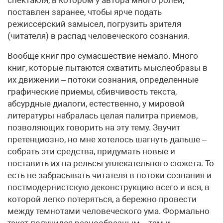
спектакля, в котором у автора много ролей,
поставлен заранее, чтобы ярче подать
режиссерский замысел, погрузить зрителя
(читателя) в распад человеческого сознания.
Вообще книг про сумасшествие немало. Много
книг, которые пытаются схватить мысле­образы в
их движении – потоки сознания, определенные
графические приемы, сбивчивость текста,
абсурдные диалоги, естественно, у мировой
литературы набралась целая палитра приемов,
позволяющих говорить на эту тему. Звучит
претенциозно, но мне хотелось шагнуть дальше –
собрать эти средства, придумать новые и
поставить их на рельсы увлекательного сюжета. То
есть не забрасывать читателя в потоки сознания и
постмодернистскую деконструкцию всего и вся, в
которой легко потеряться, а бережно провести
между темнотами человеческого ума. Формально