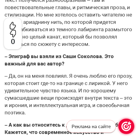
текст получился разнообразным – там и
повествовательные главы, и ритмическая проза, и
стилизации. Но мне хотелось оставить читателю не
просто ариаднину нить, по которой придется
выкарабкиваться из темного лабиринта размытого
текста, но целый канат, который бы позволял
0
двигаться по сюжету с интересом.
– Эпиграф вы взяли из Саши Соколова. Это
важный для вас автор?
– Да, он на меня повлиял. Я очень люблю его прозу,
которая стоит где-то на границе с лирикой. У него
удивительное чувство языка. И по-хорошему
сумасшедшие вещи происходят внутри текста – это
и ирония, и интеллектуальная игра, и своеобычная
поэтика.
– А как вы относитесь к деконструкции вообще?
Реклама на сайте
Кажется, что современное искусство и