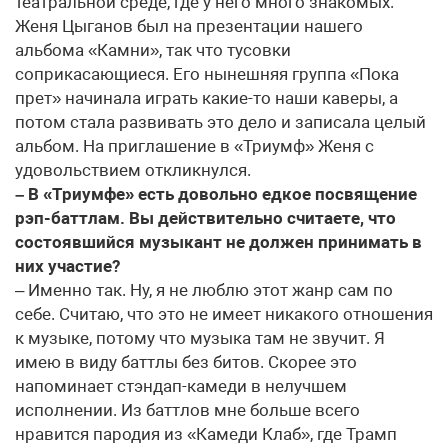
театральной среде, где у него много знакомых.
Женя Цыганов был на презентации нашего
альбома «Камни», так что тусовки
соприкасающиеся. Его нынешняя группа «Пока
прет» начинала играть какие-то наши каверы, а
потом стала развивать это дело и записала целый
альбом. На приглашение в «Триумф» Женя с
удовольствием откликнулся.
– В «Триумфе» есть довольно едкое посвящение
рэп-баттлам. Вы действительно считаете, что
состоявшийся музыкант не должен принимать в
них участие?
– Именно так. Ну, я не люблю этот жанр сам по
себе. Считаю, что это не имеет никакого отношения
к музыке, потому что музыка там не звучит. Я
имею в виду баттлы без битов. Скорее это
напоминает стэндап-камеди в нелучшем
исполнении. Из баттлов мне больше всего
нравится пародия из «Камеди Клаб», где Трамп