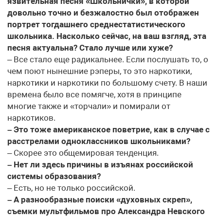
язвительная песня «Школьнички», в которой
довольно точно и безжалостно был отображен
портрет тогдашнего среднестатистического
школьника. Насколько сейчас, на ваш взгляд, эта
песня актуальна? Стало лучше или хуже?
– Все стало еще радикальнее. Если послушать то, о
чем поют нынешние рэперы, то это наркотики,
наркотики и наркотики по большому счету. В наши
времена было все помягче, хотя в принципе
многие также и «торчали» и помирали от
наркотиков.
– Это тоже американское поветрие, как в случае с
расстрелами одноклассников школьниками?
– Скорее это общемировая тенденция.
– Нет ли здесь причины в изъянах российской
системы образования?
– Есть, но не только российской.
– А разнообразные поиски «духовных скреп»,
съемки мультфильмов про Александра Невского