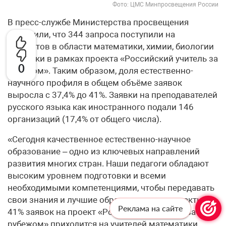
Фото: ЦМС Минпросвещения России
В пресс-службе Министерства просвещения
сообщили, что 344 запроса поступили на
экспертов в области математики, химии, биологии
и физики в рамках проекта «Российский учитель за
0
рубежом». Таким образом, доля естественно-
научного профиля в общем объёме заявок
выросла с 37,4% до 41%. Заявки на преподавателей
русского языка как иностранного подали 146
организаций (17,4% от общего числа).
«Сегодня качественное естественно-научное
образование – одно из ключевых направлений
развития многих стран. Наши педагоги обладают
высоким уровнем подготовки и всеми
необходимыми компетенциями, чтобы передавать
свои знания и лучшие образовательные практики.
Реклама на сайте
41% заявок на проект «Российский учитель за
рубежом» приходится на учителей математики,