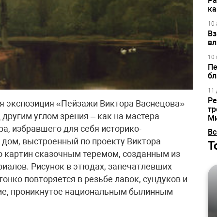
Ра
ка
10 
Вз
вл
10 
Пе
бл
11 
Ре
ая экспозиция «Пейзажи Виктора Васнецова»
тр
 другим углом зрения – как на мастера
М
ра, избравшего для себя историко-
Вс
 дом, выстроенный по проекту Виктора
Т
о картин сказочным теремом, созданным из
иалов. Рисунок в этюдах, запечатлевших
тонко повторяется в резьбе лавок, сундуков и
ие, проникнутое национальным былинным