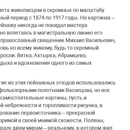
спета живописцем в скромных по масштабу
й период с 1874 по 1917 годы. На картинах –
пейзажу никогда не покидал мастера
но вплетаясь в магистральную линию его
й православный священник Михаил Васильевич,
овь ко всему живому, будь то скромный
росли. Вятка, Ахтырка, Абрамцево,
дыха и вдохновения одного из самых
гие из этих пейзажных этюдов использовались
фольклорными полотнами Васнецова, но все
самостоятельные картины, пусть и
й небрежности и торопливости рисунка, в
рование первоисточника – прекрасной
оримой в своей мнимой схожести. Поляны,
разу двум мирам – реальному, в котором жил