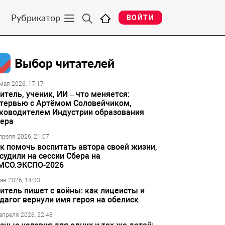
Рубрикатор
ВОЙТИ
Выбор читателей
мая 2026, 17:17
итель, ученик, ИИ – что меняется:
тервью с Артёмом Соловейчиком,
ководителем Индустрии образования
ера
преля 2026, 21:07
к помочь воспитать автора своей жизни,
судили на сессии Сбера на
МСО.ЭКСПО-2026
ая 2026, 14:33
итель пишет с войны: как лицеисты и
дагог вернули имя героя на обелиск
апреля 2026, 22:48