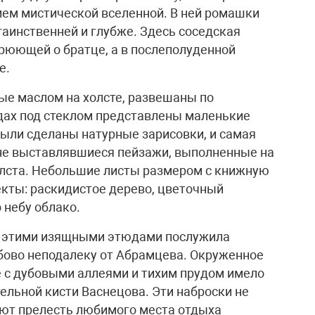
ием мистической вселенной. В ней ромашки
 таинственней и глубже. Здесь соседская
рюющей о братце, а в послеполуденной
е.
ые маслом на холсте, развешаны по
дах под стеклом представлены маленькие
были сделаны натурные зарисовки, и самая
 не выставлявшиеся пейзажи, выполненные на
олста. Небольшие листы размером с книжную
кты: раскидистое дерево, цветочный
 небу облако.
д этими изящными этюдами послужила
бово неподалеку от Абрамцева. Окруженное
 с дубовыми аллеями и тихим прудом имело
ельной кисти Васнецова. Эти наброски не
ают прелесть любимого места отдыха