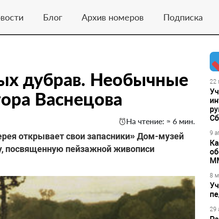
вости
Блог
Архив номеров
Подписка
ых дубрав. Необычные
22 
Уч
тора Васнецова
ин
ру
Сб
На чтение: ≈ 6 мин.
9 а
ерея открывает свои запасники» Дом-музей
Ка
у, посвященную пейзажной живописи
об
М
8 м
Уч
пе
29 