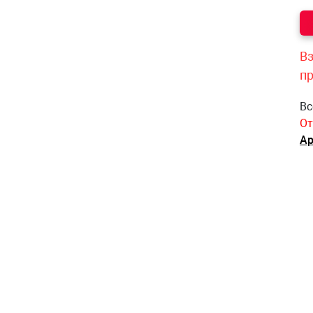
Вз
п
Вс
От
Ар