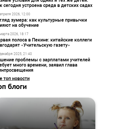
зные условия для одних и тех же детей:
к сегодня устроена среда в детских садах
апреля 2026, 12:00
гляд зумера: как культурные привычки
ияют на обучение
марта 2026, 18:17
рвая полоса в Пекине: китайские коллеги
агодарят «Учительскую газету»
декабря 2025, 21:40
шение проблемы с зарплатами учителей
ебует много времени, заявил глава
инпросвещения
е топ новости
оп блоги