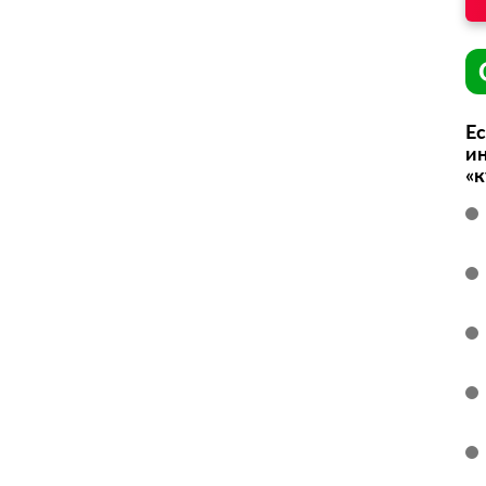
Ес
ин
«