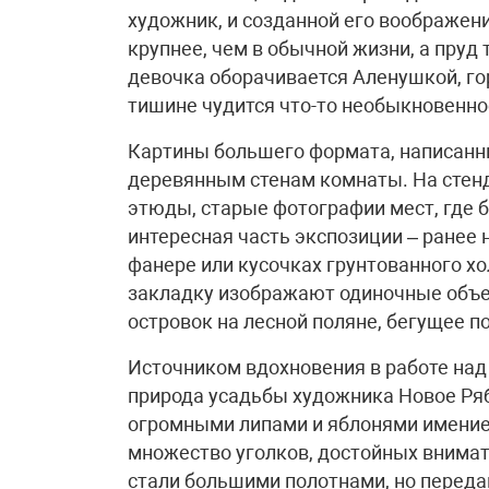
художник, и созданной его воображен
крупнее, чем в обычной жизни, а пруд
девочка оборачивается Аленушкой, го
тишине чудится что-то необыкновенно
Картины большего формата, написанн
деревянным стенам комнаты. На стен
этюды, старые фотографии мест, где 
интересная часть экспозиции – ранее
фанере или кусочках грунтованного х
закладку изображают одиночные объе
островок на лесной поляне, бегущее по
Источником вдохновения в работе на
природа усадьбы художника Новое Ря
огромными липами и яблонями имение
множество уголков, достойных внимат
стали большими полотнами, но перед