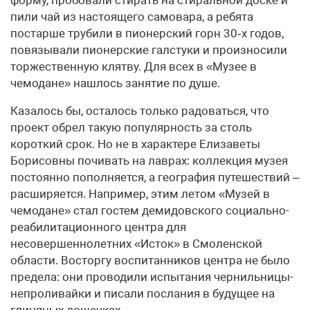
форму, пробовали стирать на стиральной доске и
пили чай из настоящего самовара, а ребята
постарше трубили в пионерский горн 30‑х годов,
повязывали пионерские галстуки и произносили
торжественную клятву. Для всех в «Музее в
чемодане» нашлось занятие по душе.
Казалось бы, осталось только радоваться, что
проект обрел такую популярность за столь
короткий срок. Но не в характере Елизаветы
Борисовны почивать на лаврах: коллекция музея
постоянно пополняется, а география путешествий –
расширяется. Например, этим летом «Музей в
чемодане» стал гостем демидовского социально-
реабилитационного центра для
несовершеннолетних «Исток» в Смоленской
области. Восторгу воспитанников центра не было
предела: они проводили испытания чернильницы-
непроливайки и писали послания в будущее на