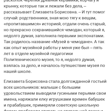
раскопок черепки древней керамики, корчагу и
крынку, которые так и лежали без дела, –
рассказывает Елизавета Борисовна. – И тут помог
случай: родственники, зная мою тягу к вещам,
«пропитавшимся» историей, отдали очень старый,
но прекрасно сохранившийся чемодан, который я,
недолго думая, заполнила первыми экспонатами.
Так родилось название «Музей в чемодане». А так
как опыт музейной работы у меня уже был – пять
лет в отделе музейной педагогики
Политехнического музея, то я, недолго думая,
взялась за дело, и началось путешествие музея по
нашей школе.
Елизавета Борисовна стала долгожданной гостьей
всех школьников: малыши с большим
удовольствием выводили гусиными перьями свои
имена, наряжали елку игрушками времен бабушек
и прабабушек, примеряли советскую школьную