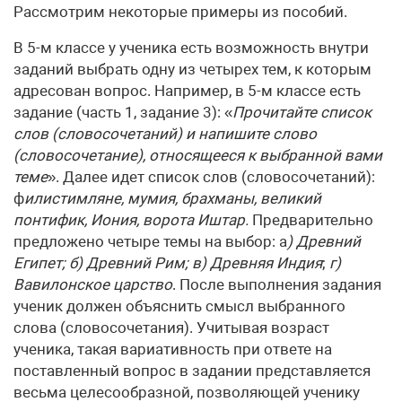
Рассмотрим некоторые примеры из пособий.
В 5-м классе у ученика есть возможность внутри
заданий выбрать одну из четырех тем, к которым
адресован вопрос. Например, в 5-м классе есть
задание (часть 1, задание 3): «
Прочитайте список
слов (словосочетаний) и напишите слово
(словосочетание), относящееся к выбранной вами
теме
». Далее идет список слов (словосочетаний):
ф
илистимляне, мумия, брахманы, великий
понтифик, Иония, ворота Иштар.
Предварительно
предложено четыре темы на выбор: а
) Древний
Египет; б) Древний Рим; в) Древняя Индия
;
г)
Вавилонское царство
. После выполнения задания
ученик должен объяснить смысл выбранного
слова (словосочетания). Учитывая возраст
ученика, такая вариативность при ответе на
поставленный вопрос в задании представляется
весьма целесообразной, позволяющей ученику