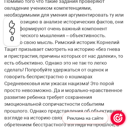
Помимо того что такие задания проверяют
овладение учеником компетенциями,
необходимыми для умения аргументировать ту или
иную позицию в анализе исторических фактов, они
также формируют очень важный компонент
исторического мышления – объективность.
0
Поясню свою мысль. Римский историк Корнелий
Тацит призывает смотреть на историю «без гнева
и пристрастия, причины которых от нас далеки», то
есть объективно. Однако это не так-то легко
сделать! Попробуйте удержаться от оценок и
говорить беспристрастно о кошмарах
Средневековья или ужасах нацизма! Это порой
просто невозможно. Да и морально-нравственное
развитие ребенка требует сохранения
эмоциональной сопричастности событиям
прошлого. Однако представления об объективном
взгляде на историю связаны во многом не с
Реклама на сайте
обретением бесстрастного взгляда на прошлое, а