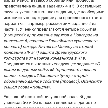
вариативность (выбор события или процесса)
представлена лишь в заданиях 4 и 5. В остальных
случаях ученик выполняет задания, где необходимо
исключить неподходящие для правильного ответа
варианты. Например, рассмотрим задание 3 из
части 1. Ученику предлагаются четыре события
(процесса):
а) призвание варягов в Новгород на
княжение; б) создание Ганзейского купеческого
союза; в) походы Литвы на Москву во второй
половине
XIV
в; г) защита Древнерусского
государства от набегов кочевников в
XI
в.
Предлагается выполнить следующее задание:
«С
каким из данных событий (процессов) связано
слово «гильдия»? Запишите букву, которой
обозначено данное событие (процесс). Объясните
смысл слова «гильдия»
.
Еще одной сложной визуальной задачей для
учеников 5-х и 6-х классов является задание по