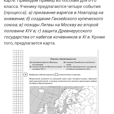
карте. Приведем пример из пособия для 6-го
класса. Ученику предлагаются четыре события
(процесса):
а) призвание варягов в Новгород на
княжение; б) создание Ганзейского купеческого
союза; в) походы Литвы на Москву во второй
половине
XIV
в; г) защита Древнерусского
государства от набегов кочевников в
XI
в.
Кроме
того, предлагается карта.