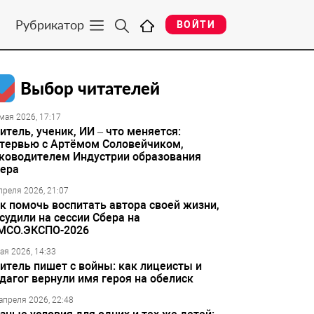
Рубрикатор
ВОЙТИ
Выбор читателей
мая 2026, 17:17
итель, ученик, ИИ – что меняется:
тервью с Артёмом Соловейчиком,
ководителем Индустрии образования
ера
преля 2026, 21:07
к помочь воспитать автора своей жизни,
судили на сессии Сбера на
МСО.ЭКСПО-2026
ая 2026, 14:33
итель пишет с войны: как лицеисты и
дагог вернули имя героя на обелиск
апреля 2026, 22:48