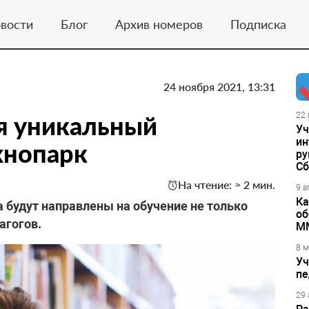
вости
Блог
Архив номеров
Подписка
24 ноября 2021, 13:31
я уникальный
22 
Уч
ин
хнопарк
ру
Сб
На чтение: ≈ 2 мин.
9 а
Ка
будут направлены на обучение не только
об
агогов.
М
8 м
Уч
пе
29 