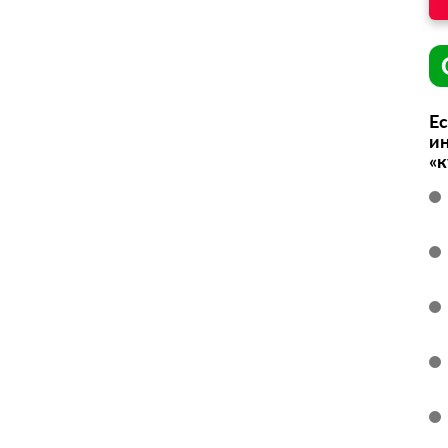
Ес
ин
«