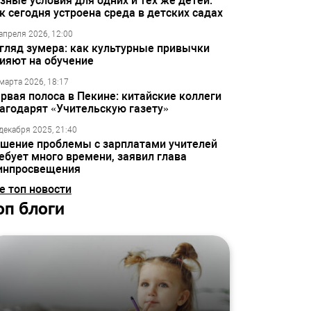
зные условия для одних и тех же детей:
к сегодня устроена среда в детских садах
апреля 2026, 12:00
гляд зумера: как культурные привычки
ияют на обучение
марта 2026, 18:17
рвая полоса в Пекине: китайские коллеги
агодарят «Учительскую газету»
декабря 2025, 21:40
шение проблемы с зарплатами учителей
ебует много времени, заявил глава
инпросвещения
е топ новости
оп блоги