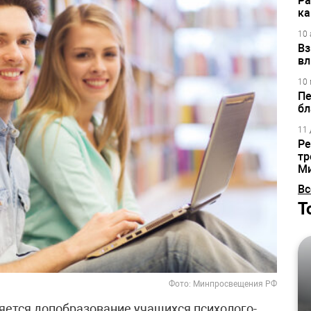
Ра
ка
10 
Вз
вл
10 
Пе
бл
11 
Ре
тр
М
Вс
Т
Фото: Минпросвещения РФ
яется допобразование учащихся психолого-