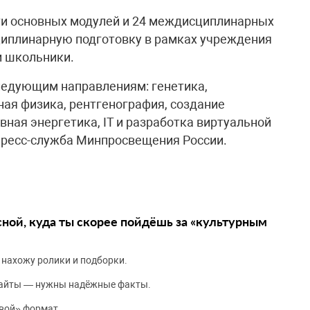
ти основных модулей и 24 междисциплинарных
циплинарную подготовку в рамках учреждения
и школьники.
ледующим направлениям: генетика,
ая физика, рентгенография, создание
вная энергетика, IT и разработка виртуальной
пресс-служба Минпросвещения России.
сной, куда ты скорее пойдёшь за «культурным
 нахожу ролики и подборки.
сайты — нужны надёжные факты.
вой» формат.