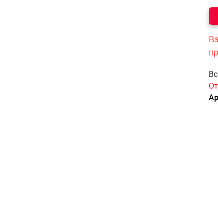
Вз
п
Вс
От
Ар