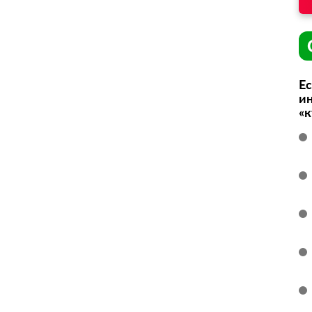
Ес
ин
«