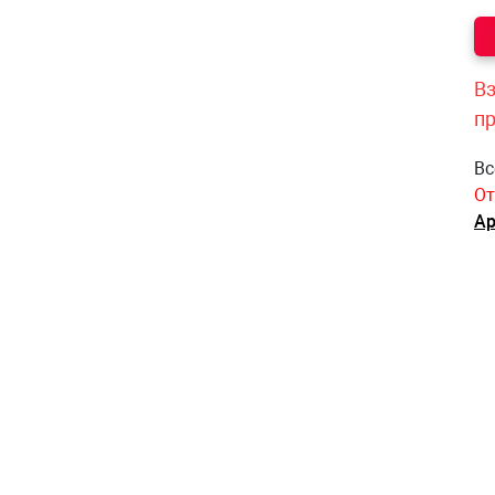
Вз
п
Вс
От
Ар