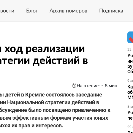
вости
Блог
Архив номеров
Подписка
 ход реализации
22 
Уч
тегии действий в
ин
ру
Сб
9 а
На чтение: ≈ 8 мин.
Ка
об
 детей в Кремле состоялось заседание
М
ии Национальной стратегии действий в
8 м
 Обсуждение было посвящено привлечению к
Уч
 новым эффективным формам участия юных
пе
хся их прав и интересов.
29 