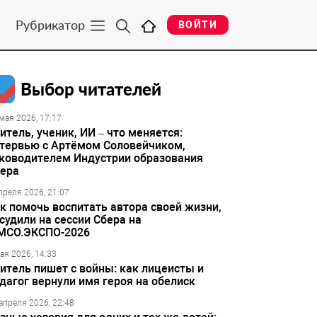
Рубрикатор
ВОЙТИ
Выбор читателей
мая 2026, 17:17
итель, ученик, ИИ – что меняется:
тервью с Артёмом Соловейчиком,
ководителем Индустрии образования
ера
преля 2026, 21:07
к помочь воспитать автора своей жизни,
судили на сессии Сбера на
МСО.ЭКСПО-2026
ая 2026, 14:33
итель пишет с войны: как лицеисты и
дагог вернули имя героя на обелиск
апреля 2026, 22:48