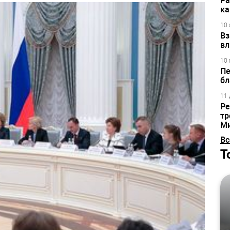
Ра
ка
10 
Вз
вл
10 
Пе
бл
11 
Ре
тр
М
Вс
Т