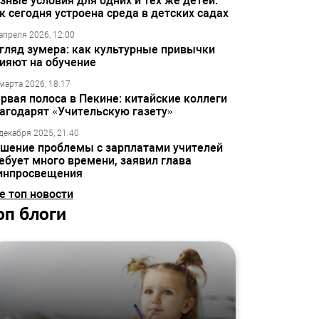
зные условия для одних и тех же детей:
к сегодня устроена среда в детских садах
апреля 2026, 12:00
гляд зумера: как культурные привычки
ияют на обучение
марта 2026, 18:17
рвая полоса в Пекине: китайские коллеги
агодарят «Учительскую газету»
декабря 2025, 21:40
шение проблемы с зарплатами учителей
ебует много времени, заявил глава
инпросвещения
е топ новости
оп блоги