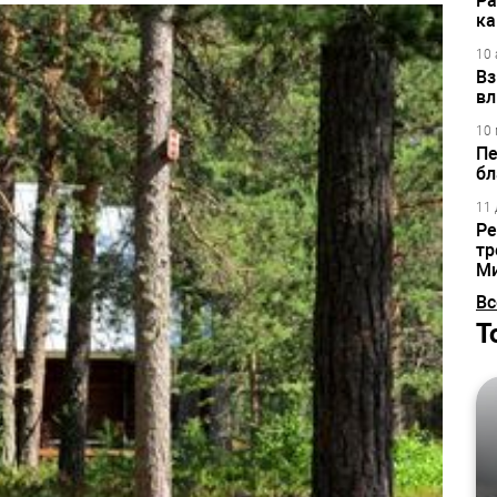
Ра
ка
10 
Вз
вл
10 
Пе
бл
11 
Ре
тр
М
Вс
Т