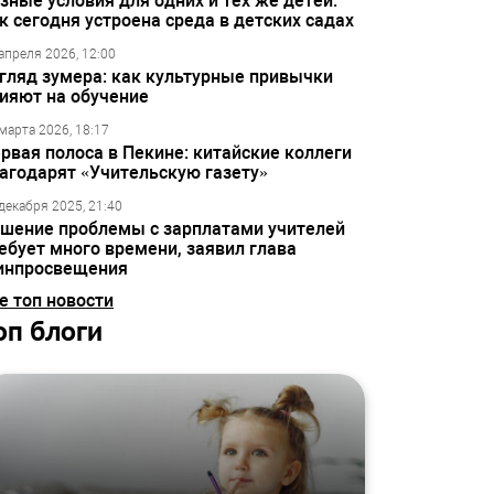
зные условия для одних и тех же детей:
к сегодня устроена среда в детских садах
апреля 2026, 12:00
гляд зумера: как культурные привычки
ияют на обучение
марта 2026, 18:17
рвая полоса в Пекине: китайские коллеги
агодарят «Учительскую газету»
декабря 2025, 21:40
шение проблемы с зарплатами учителей
ебует много времени, заявил глава
инпросвещения
е топ новости
оп блоги