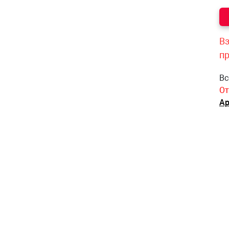
Вз
п
Вс
От
Ар