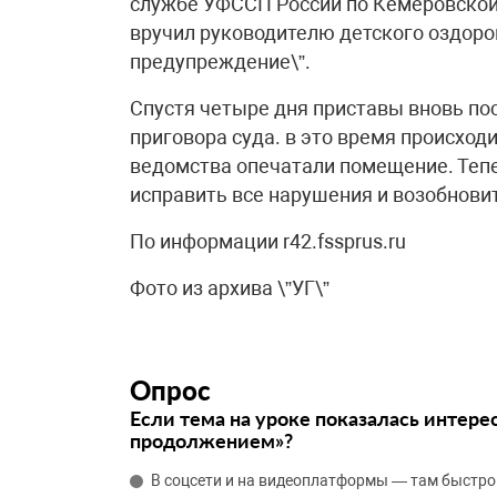
службе УФССП России по Кемеровской 
вручил руководителю детского оздоро
предупреждение\”.
Спустя четыре дня приставы вновь по
приговора суда. в это время происход
ведомства опечатали помещение. Тепер
исправить все нарушения и возобнови
По информации r42.fssprus.ru
Фото из архива \”УГ\”
Опрос
Если тема на уроке показалась интере
продолжением»?
В соцсети и на видеоплатформы — там быстро