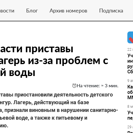
вости
Блог
Архив номеров
Подписка
асти приставы
22 
Уч
герь из-за проблем с
ин
ру
ой воды
Сб
9 а
На чтение: ≈ 3 мин.
Ка
об
ставы приостановили деятельность детского
М
нгур. Лагерь, действующий на базе
8 м
, признали виновным в нарушении санитарно-
Уч
евой воде, а также к питьевому и
пе
ию.
29 