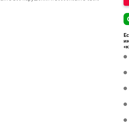
Ес
ин
«