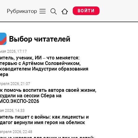
Рубрикатор
ВОЙТИ
Выбор читателей
мая 2026, 17:17
итель, ученик, ИИ – что меняется:
тервью с Артёмом Соловейчиком,
ководителем Индустрии образования
ера
преля 2026, 21:07
к помочь воспитать автора своей жизни,
судили на сессии Сбера на
МСО.ЭКСПО-2026
ая 2026, 14:33
итель пишет с войны: как лицеисты и
дагог вернули имя героя на обелиск
апреля 2026, 22:48