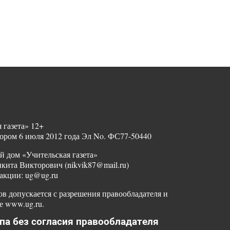
 газета» 12+
ором 6 июля 2012 года Эл No. ФС77-50440
й дом «Учительская газета»
ита Викторович (nikvik87@mail.ru)
акции: ug@ug.ru
в допускается с разрешения правообладателя и
е www.ug.ru.
па без согласия правообладателя