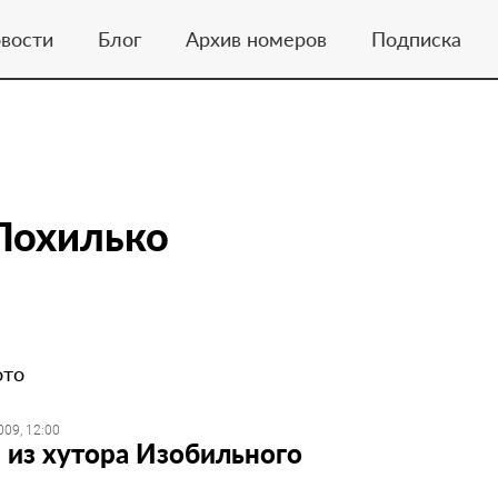
вости
Блог
Архив номеров
Подписка
Похилько
ото
009, 12:00
 из хутора Изобильного