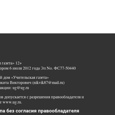
 газета» 12+
ором 6 июля 2012 года Эл No. ФС77-50440
й дом «Учительская газета»
ита Викторович (nikvik87@mail.ru)
акции: ug@ug.ru
в допускается с разрешения правообладателя и
е www.ug.ru.
па без согласия правообладателя