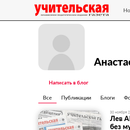
Но
Анаста
Написать в блог
Все
Публикации
Блоги
Ф
30 ноября 2
Лев А
без м